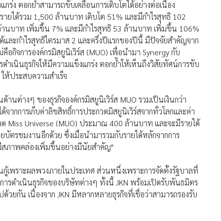
งแกร่ง ตอกย้ำสามารถขับเคลื่อนการเติบโตได้อย่างต่อเนื่อง
ทำรายได้รวม 1,500 ล้านบาท เติบโต 51% และมีกำไรสุทธิ 102
้านบาท เพิ่มขึ้น 7% และมีกำไรสุทธิ 53 ล้านบาท เพิ่มขึ้น 106%
้และกำไรสุทธิไตรมาส 2 และครึ่งปีแรกของปีนี้ มีปัจจัยสำคัญจาก
ม่คือกิจการองค์กรมิสยูนิเวิร์ส (MUO) เพื่อนำมา Synergy กับ
ำเนินธุรกิจให้มีความแข็งแกร่ง ตอกย้ำให้เห็นถึงวิสัยทัศน์การขับ
y ให้ประสบความสำเร็จ
ด้านต่างๆ ของธุรกิจองค์กรมิสยูนิเวิร์ส MUO รวมเป็นเงินกว่า
้จากการเก็บค่าลิขสิทธิ์การประกวดมิสยูนิเวิร์สจากทั่วโลกและค่า
ัดประกวด Miss Universe (MUO) ประมาณ 400 ล้านบาท และจะมีรายได้
ัตรชมงานอีกด้วย ซึ่งเมื่อนำมารวมกับรายได้หลักจากการ
มีสภาพคล่องเพิ่มขึ้นอย่างมีนัยสำคัญ"
ุ้นกู้เพราะผลพวงภายในประเทศ ส่วนหนึ่งเพราะการจัดตั้งรัฐบาลที่
รดำเนินธุรกิจของบริษัทต่างๆ ทั้งนี้ JKN พร้อมเปิดรับพันธมิตร
ด้วยกัน เนื่องจาก JKN มีหลากหลายธุรกิจที่เชื่อว่าสามารถรองรับ