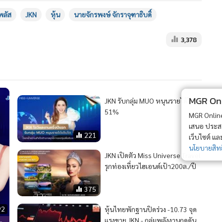
พลัส
JKN
หุ้น
นายจักรพงษ์ จักราจุฑาธิบดิ์
3,378
MGR Onli
JKN รับกลุ่ม MUO หนุนรายได้โต
51%
MGR Online 
เสนอ ประสบก
221
เว็บไซต์ แ
นโยบายสิทธ
JKN เปิดตัว Miss Universe Travel
รุกท่องเที่ยวไฮเอนด์เป้า200ล./ปี
375
92
หุ้นไทยพักฐานปิดร่วง -10.73 จุด
แรงขาย JKN - กลุ่มพลังงานกดดัน