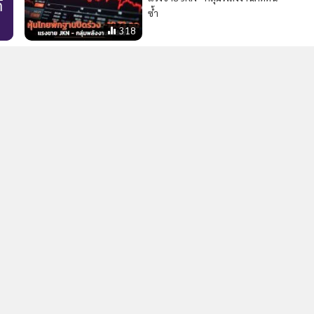
์
ซ้ำ
318
คำ
2
ใน
ดัชนีความสามารถแข่งขัน SMEs ทรุด ร้องรัฐแก้ต้นทุนการ
4
เงินสูง-เพิ่มสภาพคล่อง
วอื่นในหมวด
MGR Online Application
E