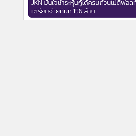
JKN มั่นใจชำระหุ้นกู้ได้ครบถ้วนไม่ดีฟอลท
เตรียมจ่ายทันที 156 ล้าน
ข่าวในหมวดล่าสุด
GOLD2goขยายจุดรับทองใหม่ที่ชลบุรี เน้นซื้อขายทอง
1
แบบรับทองได้ทั่วประเทศ
ดีมานด์ทองคำสำหรับการลงทุนในไทย Q2 แข็งแกร่งสุด
3
รอบ 8 ปี
ข่า
ติดตามข่าวสารผ่านทาง LIN