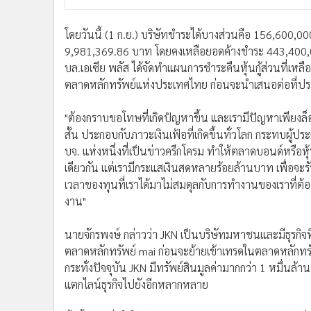
โดยวันนี้ (1 ก.ย.) บริษัทชำระได้บางส่วนคือ 156,600,
9,981,369.86 บาท โดยคงเหลือยอดค้างชำระ 443,400,000
บล.เอเซีย พลัส ได้จัดทำแผนการชำระคืนหุ้นกู้ส่วนที่เหลื
ตลาดหลักทรัพย์แห่งประเทศไทย ก่อนจะนำเสนอต่อที่ประชุม
"ต้องกราบขอโทษที่เกิดปํญหาขึ้น และเรามีปัญหาเพียงล็อตนี้เ
สั้น ประกอบกับภาวะเงินเฟ้อที่เกิดขึ้นทั่วโลก กระทบผู
บจ. แห่งหนึ่งที่เป็นข่าวครึกโครม ทำให้ตลาดบอนด์หรือห
เดียวกัน แต่เรามีกระแสเงินสดหลายร้อยล้านบาท เพื่อจะร
เวลาของทุนที่เราได้มาไม่สมดุลกับการทำงานของเราที่ต้องใ
งาน"
นายจักรพงษ์ กล่าวว่า JKN เป็นบริษัทมหาชนและมีธุรกิ
ตลาดหลักทรัพย์ mai ก่อนจะย้ายเข้าเทรดในตลาดหลักท
กระทั่งปัจจุบัน JKN มีทรัพย์สินมูลค่ามากกว่า 1 หมื
แตกไลน์ธุรกิจไปยังอีกหลากหลาย