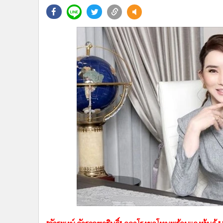
•
Management & HR
•
MGR Live
•
Infographic
•
การเมือง
•
ท่องเที่ยว
•
กีฬา
•
ต่างประเทศ
•
Special Scoop
•
เศรษฐกิจ-ธุรกิจ
•
จีน
•
ชุมชน-คุณภาพชีวิต
•
อาชญากรรม
•
Motoring
•
เกม
•
วิทยาศาสตร์
•
SMEs
•
หุ้น