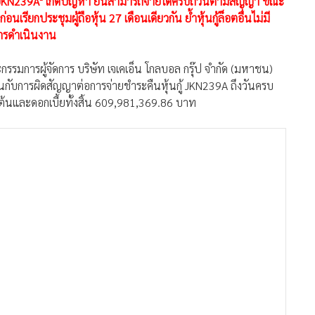
กู้ "JKN239A" เกิดปัญหา ยันสามารถจ่ายได้ครบถ้วนตามสัญญา ขณะ
เรียกประชุมผู้ถือหุ้น 27 เดือนเดียวกัน ย้ำหุ้นกู้ล็อตอื่นไม่มี
การดำเนินงาน
ะกรรมการผู้จัดการ บริษัท เจเคเอ็น โกลบอล กรุ๊ป จำกัด (มหาชน)
ึ้นกับการผิดสัญญาต่อการจ่ายชำระคืนหุ้นกู้ JKN239A ถึงวันครบ
ต้นและดอกเบี้ยทั้งสิ้น 609,981,369.86 บาท