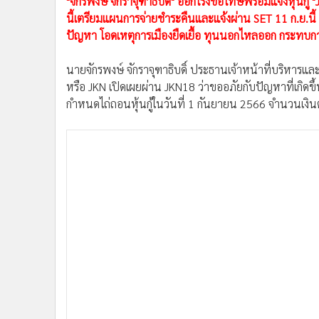
"จักรพงษ์ จักราจุฑาธิบดิ์" ออกโรงขอโทษพร้อมแจงหุ้น
•
อินโดจีน
นี้เตรียมแผนการจ่ายชำระคืนและแจ้งผ่าน SET 11 ก.ย.นี้ ก่อน
•
กองทุนรวม
ปัญหา โอดเหตุการเมืองยืดเยื้อ ทุนนอกไหลออก กระทบ
•
Celeb Online
•
Factcheck
นายจักรพงษ์ จักราจุฑาธิบดิ์ ประธานเจ้าหน้าที่บริหารแล
หรือ JKN เปิดเผยผ่าน JKN18 ว่าขออภัยกับปัญหาที่เกิดข
•
ญี่ปุ่น
กำหนดไถ่ถอนหุ้นกู้ในวันที่ 1 กันยายน 2566 จำนวนเงิน
•
News1
•
Gotomanager