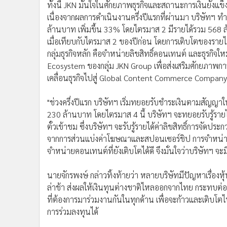
ทั้งนี้ JKN มั่นใจในศักยภาพธุรกิจและสถานะการเงินยังแข็
เนื่องจากผลการดำเนินงานครึ่งปีแรกที่ผ่านมา บริษัทฯ 
ล้านบาท เพิ่มขึ้น 33% โดยไตรมาส 2 มีรายได้รวม 568 ล
เมื่อเทียบกับไตรมาส 2 ของปีก่อน โดยการเติบโตของรายได
กลุ่มธุรกิจหลัก คือจำหน่ายลิขสิทธิ์คอนเทนต์ และธุรกิจให
Ecosystem ของกลุ่ม JKN Group เพื่อส่งเสริมศักยภาพการด
เคลื่อนธุรกิจไปสู่ Global Content Commerce Compan
"ช่วงครึ่งปีแรก บริษัทฯ เริ่มทยอยรับชำระเงินตามสัญญาใน
230 ล้านบาท โดยไตรมาส 4 นี้ บริษัทฯ จะทยอยรับรู้รายได
ตั๋วเข้าชม ซึ่งบริษัทฯ จะรับรู้รายได้ค่าลิขสิทธิ์การจ
จากการส่วนแบ่งค่าโฆษณาและสปอนเซอร์ชิป การจำหน่ายบ
จำหน่ายคอนเทนต์ที่ยังเติบโตได้ดี จึงมั่นใจว่าบริษัทฯ จะ
นายจักรพงษ์ กล่าวทิ้งท้ายว่า หลายบริษัทมีปัญหาเรื่องห
ล่าช้า ส่งผลให้เงินทุนต่างชาติไหลออกจากไทย กระทบต่อกา
ที่ต้องการมาร่วมงานกันในทุกด้าน เพื่อจะก้าวและเติบโตไป
การร่วมลงทุนได้