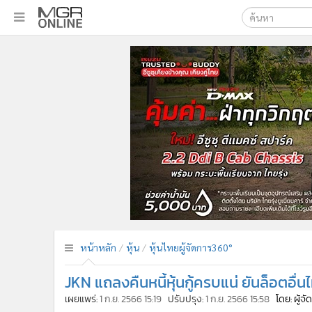
เลือกเครื่องมือท
•
หน้าหลัก
ค้นหา
•
ทันเหตุการณ์
Google
•
ภาคใต้
•
ภูมิภาค
MGR Onl
•
Online Section
ค้นหาขั
•
บันเทิง
•
ผู้จัดการรายวัน
•
คอลัมนิสต์
•
ละคร
•
CbizReview
•
Cyber BIZ
หน้าหลัก
หุ้น
หุ้นไทยผู้จัดการ360°
•
ผู้จัดกวน
JKN แถลงคืนหนี้หุ้นกู้ครบแน่ ยันล็อตอื่น
•
Good health & Well-being
•
Green Innovation & SD
เผยแพร่:
1 ก.ย. 2566 15:19
ปรับปรุง:
1 ก.ย. 2566 15:58
โดย: ผู้จ