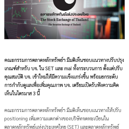
•
Good health & Well-being
•
Green Innovation & SD
•
Management & HR
•
MGR Live
•
Infographic
•
การเมือง
•
ท่องเที่ยว
คณะกรรมการตลาดหลักทรัพย์ฯ มีมติเห็นชอบแนวทางปรับปรุง
•
กีฬา
เกณฑ์สำหรับ บจ. ใน SET และ mai ทั้งกระบวนการ ตั้งแต่ปรับ
•
ต่างประเทศ
คุณสมบัติ บจ. เข้าใหม่ให้มีความแข็งแกร่งขึ้น พร้อมยกระดับ
•
Special Scoop
การกำกับดูแลเพื่อเพิ่มคุณภาพ บจ. เตรียมเปิดรับฟังความคิด
•
เศรษฐกิจ-ธุรกิจ
เห็นในไตรมาส 3 นี้
•
จีน
•
ชุมชน-คุณภาพชีวิต
คณะกรรมการตลาดหลักทรัพย์ฯ มีมติเห็นชอบแนวทางให้ปรับ
•
อาชญากรรม
positioning เพิ่มความแตกต่างของบริษัทจดทะเบียนใน
•
Motoring
ตลาดหลักทรัพย์แห่งประเทศไทย (SET) และตลาดหลักทรัพย์