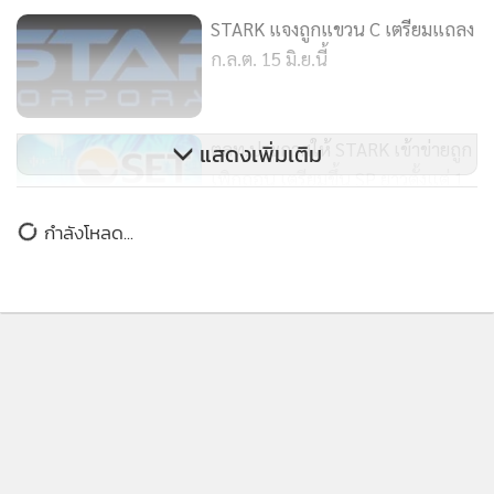
STARK แจงถูกแขวน C เตรียมแถลง
ก.ล.ต. 15 มิ.ย.นี้
ตลท.ประกาศให้ STARK เข้าข่ายถูก
แสดงเพิ่มเติม
เพิกถอน เตรียมขึ้น SP ยาวตั้งแต่ 1
ก.ค.นี้
กำลังโหลด...