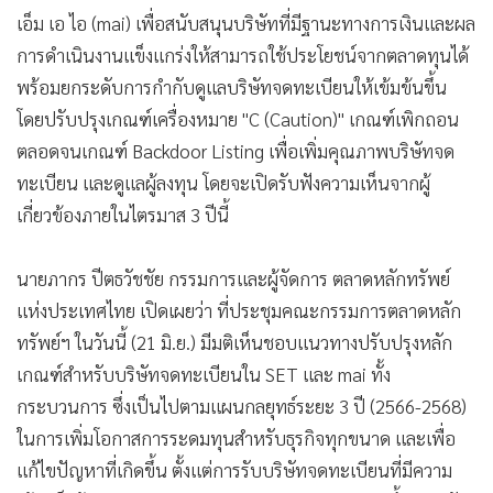
•
เกม
เอ็ม เอ ไอ (mai) เพื่อสนับสนุนบริษัทที่มีฐานะทางการเงินและผล
•
วิทยาศาสตร์
การดำเนินงานแข็งแกร่งให้สามารถใช้ประโยชน์จากตลาดทุนได้
•
SMEs
พร้อมยกระดับการกำกับดูแลบริษัทจดทะเบียนให้เข้มข้นขึ้น
โดยปรับปรุงเกณฑ์เครื่องหมาย "C (Caution)" เกณฑ์เพิกถอน
•
หุ้น
ตลอดจนเกณฑ์ Backdoor Listing เพื่อเพิ่มคุณภาพบริษัทจด
•
อินโดจีน
ทะเบียน และดูแลผู้ลงทุน โดยจะเปิดรับฟังความเห็นจากผู้
•
กองทุนรวม
เกี่ยวข้องภายในไตรมาส 3 ปีนี้
•
Celeb Online
•
Factcheck
นายภากร ปีตธวัชชัย กรรมการและผู้จัดการ ตลาดหลักทรัพย์
•
ญี่ปุ่น
แห่งประเทศไทย เปิดเผยว่า ที่ประชุมคณะกรรมการตลาดหลัก
•
News1
ทรัพย์ฯ ในวันนี้ (21 มิ.ย.) มีมติเห็นชอบแนวทางปรับปรุงหลัก
•
Gotomanager
เกณฑ์สำหรับบริษัทจดทะเบียนใน SET และ mai ทั้ง
กระบวนการ ซึ่งเป็นไปตามแผนกลยุทธ์ระยะ 3 ปี (2566-2568)
ในการเพิ่มโอกาสการระดมทุนสำหรับธุรกิจทุกขนาด และเพื่อ
แก้ไขปัญหาที่เกิดขึ้น ตั้งแต่การรับบริษัทจดทะเบียนที่มีความ