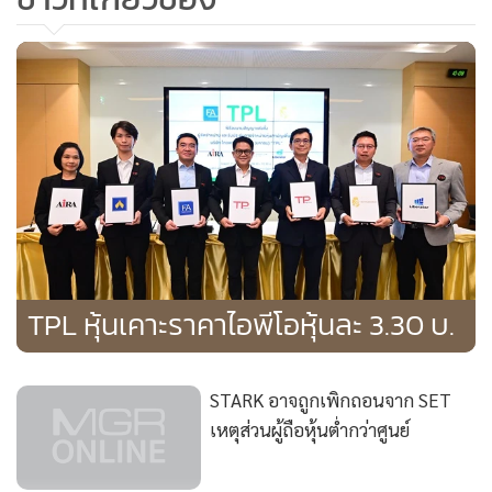
ทรัพย์ฯ จะมีการรับฟังความคิดเห็นจากผู้เกี่ยวข้อง ก่อนเสนอ
คณะกรรมการ ก.ล.ต. เพื่อพิจารณาให้ความเห็นชอบ และจะ
ทยอยประกาศใช้เกณฑ์ต่างๆ โดยคำนึงถึงระยะเวลาที่เหมาะสม
ต่อไป
TPL หุ้นเคาะราคาไอพีโอหุ้นละ 3.30 บ.
STARK อาจถูกเพิกถอนจาก SET
เหตุส่วนผู้ถือหุ้นต่ำกว่าศูนย์