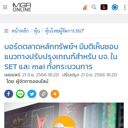
•
หน้าหลัก
•
ทันเหตุการณ์
หน้าหลัก
หุ้น
หุ้นไทยผู้จัดการ360°
•
ภาคใต้
บอร์ดตลาดหลักทรัพย์ฯ มีมติเห็นชอบ
•
ภูมิภาค
แนวทางปรับปรุงเกณฑ์สำหรับ บจ. ใน
•
Online Section
SET และ mai ทั้งกระบวนการ
•
บันเทิง
เผยแพร่:
21 มิ.ย. 2566 18:20
ปรับปรุง:
21 มิ.ย. 2566 18:20
•
ผู้จัดการรายวัน
โดย: ผู้จัดการออนไลน์
•
คอลัมนิสต์
•
ละคร
•
CbizReview
•
Cyber BIZ
•
ผู้จัดกวน