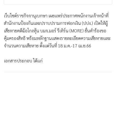
•
เกม
•
วิทยาศาสตร์
เว็บไซต์ราชกิจจานุเบกษา เผยแพร่ประกาศพนักงานเจ้าหน้าที่
•
SMEs
สำนักงานป้องกันและปราบปรามการฟอกเงิน (ปปง.) เปิดให้ผู้
•
หุ้น
เสียหายคดีฉ้อโกงหุ้น บมจ.มอร์ รีเทิร์น (MORE) ยื่นคำร้องขอ
•
อินโดจีน
คุ้มครองสิทธิ พร้อมหลักฐานแสดงรายละเอียดความเสียหายและ
•
กองทุนรวม
จำนวนความเสียหาย ตั้งแต่วันที่ 18 ม.ค.-17 เม.ย.66
•
Celeb Online
•
Factcheck
เอกสารประกอบ ได้แก่
•
ญี่ปุ่น
•
News1
•
Gotomanager