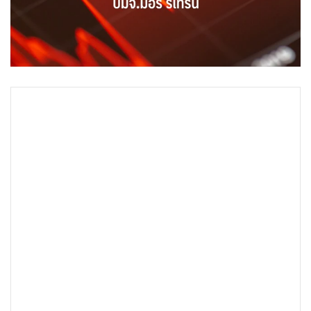
•
Good health & Well-being
•
Green Innovation & SD
•
Management & HR
•
MGR Live
•
Infographic
•
การเมือง
•
ท่องเที่ยว
•
กีฬา
•
ต่างประเทศ
•
Special Scoop
•
เศรษฐกิจ-ธุรกิจ
•
จีน
•
ชุมชน-คุณภาพชีวิต
•
อาชญากรรม
•
Motoring