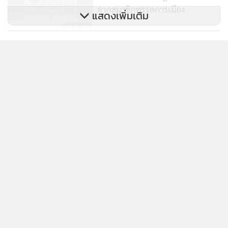
จากสมาชิกพรรคการเมือง
แสดงเพิ่มเติม
143
ข่าวในหมวดล่าสุด
ย้ำบัตรประชาชน Digital ID ใช้แทน
บัตรจริงได้ตั้งแต่ 10 ม.ค. 66 ตาม
นโยบายนายกฯ ผลักดันรัฐบาลดิจิทัล
KBANK คาดกรอบเงินบาท 32.80-33.60 แนะจับตา
736
1
ให้เป็นรูปธรรม
สงคราม ตอ.กลาง ฟันโฟลว์ และถ้อยแถลงเฟด
2
แม็กซ์แวลูจะเปลี่ยนเป็น“ท็อปส์” เซ็นทรัลไล่
3
ซื้อ30สาขา
"เอกนิติ" ชี้ ศก.ไทย โตต่ำมานาน ต้องเร่งวางรากฐาน โดย
4
ใช้การลงทุนเป็นหัวใจขับเคลื่อน
ข่าวอื่นในหมวด