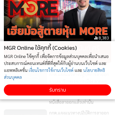
8,383
เฮียม้อสู้ตายหุ้น MORE / สุนันท์ ศรี
MGR Online ใช้คุกกี้ (Cookies)
จันทรา
MGR Online ใช้คุกกี้ เพื่อจัดการข้อมูลส่วนบุคคลเพื่อนำเสนอ
ประสบการณ์คอนเทนต์ที่ดีที่สุดให้กับผู้อ่านบนเว็บไซต์ และ
แอพพลิเคชั่น
เงื่อนไขการใช้งานเว็บไซต์
และ
นโยบายสิทธิ
กกต.แจงแนวทางปฏิบัติการลาออก
ส่วนบุคคล
จากสมาชิกพรรคการเมือง ลาออก
ด้วยตัวเอง หรือมอบหมาย ผลจะเกิด
รับทราบ
10,263
เมื่อนายทะเบียนพรรคการเมืองรับ
หนังสือลาออกแล้วเท่านั้น
กกต.แจงแนวทางปฏิบัติการลาออก