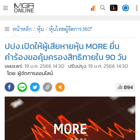
•
หน้าหลัก
หน้าหลัก
หุ้น
หุ้นไทยผู้จัดการ360°
•
ทันเหตุการณ์
•
ปปง.เปิดให้ผู้เสียหายหุ้น MORE ยื่น
ภาคใต้
•
ภูมิภาค
คำร้องขอคุ้มครองสิทธิภายใน 90 วัน
•
Online Section
เผยแพร่:
19 ม.ค. 2566 14:30
ปรับปรุง:
19 ม.ค. 2566 14:30
•
บันเทิง
โดย: ผู้จัดการออนไลน์
•
ผู้จัดการรายวัน
894
•
คอลัมนิสต์
•
ละคร
•
CbizReview
•
Cyber BIZ
•
ผู้จัดกวน