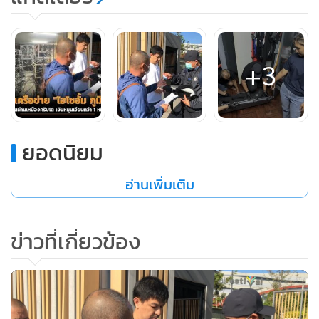
+3
ยอดนิยม
จุดที่ 2 บ้านหลังหนึ่งในพื้นที่ หมู่ที่ 11 ต.ชมพู อ.เมือง จ.ลำปาง
ผลการตรวจค้นพบ นายวรวุฒน์ (สงวนนามสกุล) อายุ34 ปี แสดง
อ่านเพิ่มเติม
ตัวเป็นผู้ครอบครองดูแลสถานที่ ผลการตรวจค้นพบอุปกรณ์
คอมพิวเตอร์และบัญชีผู้ใช้งานที่ใช้ในการปรับปรุงดูแลเนื้อหา
เว็บไซต์star4k, เหมืองขุดเหรียญบิทคอยน์ จำนวน 56 ริก ของไฮ
ข่าวที่เกี่ยวข้อง
โซอั้ม ที่นำมาฝากไว้ โดย นายวรวุฒน์ ให้การว่า ตนเองเป็น
โปรแกรมเมอร์ทำหน้าที่แก้ไขระบบหน้าบ้านและหลังบ้านของ
เว็บไซต์star4k