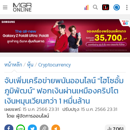
•
หน้าหลัก
•
ทันเหตุการณ์
•
ภาคใต้
•
ภูมิภาค
•
Online Section
หน้าหลัก
หุ้น
Cryptocurrency
•
บันเทิง
•
ผู้จัดการรายวัน
จับเพิ่มเครือข่ายพนันออนไลน์ "ไฮโซอั้ม
•
คอลัมนิสต์
ภูมิพัฒน์" ฟอกเงินผ่านเหมืองคริปโต
•
ละคร
เงินหมุนเวียนกว่า 1 หมื่นล้าน
•
CbizReview
เผยแพร่:
15 ม.ค. 2566 23:31
ปรับปรุง:
15 ม.ค. 2566 23:31
•
Cyber BIZ
โดย: ผู้จัดการออนไลน์
•
ผู้จัดกวน
7,061