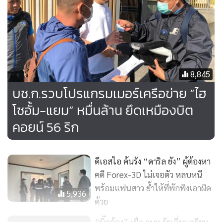
จุดที่ 3 บ้านหลังหนึ่งในพื้นที่ ม.6 ต.ลาดสวาย อ.ลำลูกกา
จ.ปทุมธานีผลการตรวจค้นพบนายปิตุพงศ์ (สงวนนามสกุล) อายุ
42 ปีเป็นผู้ครอบครองดูแลสถานที่ ให้การว่าทำหน้าที่ดูแลระบบ
ฐานข้อมูลของเว็บไซต์star4k โดยมีไฮโซอั้ม เป็นผู้ว่าจ้าง
8,845
จุดที่ 4 บ้านหลังหนึ่งในซอยรามอินทรา 58 แขวงรามอินทรา เขต
บช.ก.รวบโปรแกรมเมอร์เครือข่าย “ไฮ
คันนายาว กทม. ซึ่งเกี่ยวข้องกับเครือข่าย ufa24h ผลการตรวจ
โซอั้ม-แยม” หมื่นล้าน ยึดเหมืองบิต
ค้นพบอาวุธปืน 4 กระบอก และของกลางอีกหลายรายการ อยู่
คอยน์ 56 ริก
ภายในบ้านจึงจับกุม น.ส.เจนจิรา กระสานนท์ อายุ 29 ปี เจ้าของ
บ้านมาดำเนินคดี
ดีเอสไอ ค้นรัง “ดาริล ยัง” ผู้ต้องหา
คดี Forex-3D ไม่เจอตัว หลบหนี
พร้อมแฟนสาว ย้ำให้ที่พักพิงเอาผิด
5,936
ด้วย