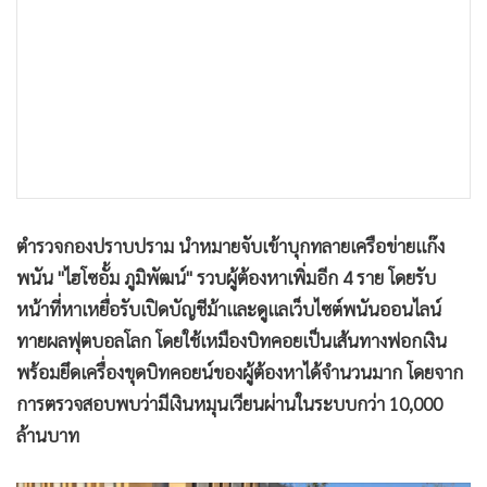
•
เกม
•
วิทยาศาสตร์
•
SMEs
•
หุ้น
•
อินโดจีน
•
กองทุนรวม
•
Celeb Online
ตำรวจกองปราบปราม นำหมายจับเข้าบุกทลายเครือข่ายแก๊ง
•
Factcheck
พนัน "ไฮโซอั้ม ภูมิพัฒน์" รวบผู้ต้องหาเพิ่มอีก 4 ราย โดยรับ
•
ญี่ปุ่น
หน้าที่หาเหยื่อรับเปิดบัญชีม้าและดูแลเว็บไซต์พนันออนไลน์
•
News1
ทายผลฟุตบอลโลก โดยใช้เหมืองบิทคอยเป็นเส้นทางฟอกเงิน
•
Gotomanager
พร้อมยึดเครื่องขุดบิทคอยน์ของผู้ต้องหาได้จำนวนมาก โดยจาก
การตรวจสอบพบว่ามีเงินหมุนเวียนผ่านในระบบกว่า 10,000
ล้านบาท