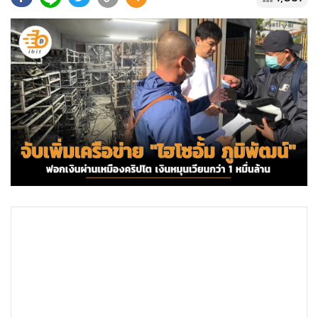
•
Good health & Well-being
•
Green Innovation & SD
•
Management & HR
•
MGR Live
•
Infographic
•
การเมือง
•
ท่องเที่ยว
•
กีฬา
•
ต่างประเทศ
•
Special Scoop
•
เศรษฐกิจ-ธุรกิจ
•
จีน
•
ชุมชน-คุณภาพชีวิต
•
อาชญากรรม
•
Motoring