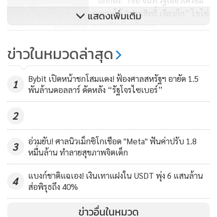
“บิ๊กก้อง” เชื่อ จนท.รัฐเอี่ยวเตรียม
กุญแจให้ “ประสิทธิ์ เจียวก๊ก” ไขโซ่
แสดงเพิ่มเติม
ตรวนในห้องน้ำศาล
2,349
ข่าวในหมวดล่าสุด
'ชัยวุฒิ' สั่งปราบเด็ดขาด
อาชญากรรมออนไลน์ หลังพบเว็บ
Bybit เปิดหน้าชกโสมแดง! ฟ้องศาลสหรัฐฯ อายัด 1.5
พนัน-ลามก-ค้ามนุษย์เกลื่อน
1
290
พันล้านดอลลาร์ ดัดหลัง “รัฐโจรไซเบอร์”
ทั้งนี้เมื่อวันที่ 15 ธ.ค. 65 เจ้าหน้าที่ได้ทลายเครือข่ายลักลอบเปิด
2
เว็บไซต์พนันออนไลน์ทายผลฟุตบอลโลกเว็บไซต์ ufa24h.net
และเว็บไซต์เกี่ยวกับภาพยนตร์ ถ่ายทอดสดแข่งขันฟุตบอล
อ่วมยับ! ศาลนิวเม็กซิโกเชือด "Meta" ฟันค่าปรับ 1.8
3
หมื่นล้าน ทำลายสุขภาพจิตเด็ก
ละเมิดลิขสิทธิ์ และภาพยนตร์ที่มีเนื้อหาลามกอนาจารเว็บไซต์
hd.star4k.com โดยจับกุมนายภูมิพัฒน์ หรือไฮโซอั้ม ประเสริฐ
แบงก์ชาติแฉเอง! เงินเทาแฝงใน USDT พุ่ง 6 แสนล้าน
4
วิทย์อายุ 42 ปี และ น.ส. ธมลพรรณ์ ภานุชิตพุทธิวงศ์ หรือ แยม
ส่อพิรุธถึง 40%
อายุ 40 ปี อดีตนางเอกละครพื้นบ้าน สองสามีภรรยา พบมีรายได้
ข่าวอื่นในหมวด
กว่า 10000 ล้านบาท ก่อนขยายผลจับกุมผู้ร่วมขบวนการได้อีก