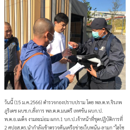
วันนี้ (15 ม.ค.2566) ตำรวจกองปราบปราม โดย พล.ต.ท.จิรภพ
ภูริเดช ผบช.ก.สั่งการ พล.ต.ต.มนตรี เทศขัน ผบก.ป.
พ.ต.อ.เผด็จ งามละม่อม ผกก.1 บก.ป.เจ้าหน้าที่ชุดปฏิบัติการที่
2 ศปอส.ตร.นำกำลังเข้าตรวจค้นเครือข่ายเว็บพนัน-ลามก "ไฮโซ