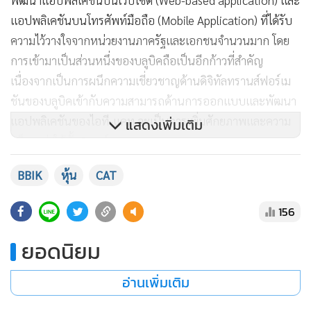
พัฒนาแอปพลิเคชันบนเว็บไซต์ (Web-based application) และ
แอปพลิเคชันบนโทรศัพท์มือถือ (Mobile Application) ที่ได้รับ
ความไว้วางใจจากหน่วยงานภาครัฐและเอกชนจำนวนมาก โดย
การเข้ามาเป็นส่วนหนึ่งของบลูบิคถือเป็นอีกก้าวที่สำคัญ
เนื่องจากเป็นการผนึกความเชี่ยวชาญด้านดิจิทัลทรานส์ฟอร์เม
ชันของบลูบิคเข้ากับความสามารถด้านการออกแบบและพัฒนา
แอปพลิเคชันของไอที-แคท จะเป็นการเพิ่มศักยภาพและความ
แสดงเพิ่มเติม
แข็งแกร่งให้ทั้ง 2 องค์กร
BBIK
หุ้น
CAT
นายชาวดี บารมี ผู้ร่วมก่อตั้งไอที-แคท และผู้ดูแลระบบ
“HumanOS” ระบุว่า “HumanOS” เป็นโซลูชันด้านทรัพยากร
156
บุคคลที่สามารถรองรับความต้องการที่ซับซ้อนของแต่ละองค์กร
ได้อย่างมีประสิทธิภาพ เช่น ระบบการลงเวลาเข้าออกงาน การลา
ยอดนิยม
การทำงานล่วงเวลา และการทำงานนอกสถานที่ โดยพนักงาน
อ่านเพิ่มเติม
สามารถทำรายการด้วยตนเองบนมือถือได้อย่างสะดวกและ
ง่ายดาย อีกทั้งยังมีระบบเพื่อกระบวนการจัดการเอกสารและการ