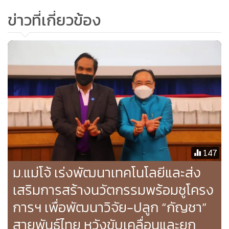
อนุมัติ (Workflow) ตลอดจนงานหลังบ้านสำหรับหน่วยงาน HR
ข่าวที่เกี่ยวข้อง
เช่น การคำนวณเงินเดือน ประกันสังคม ภาษี กองทุน ประเมิน
ผล และฝึกอบรม เป็นต้น ซึ่งในปัจจุบันระบบ “HumanOS” ได้
รับความนิยมจากองค์กรธุรกิจอย่างมากเพราะสามารถช่วยลดค่า
ใช้จ่ายได้อย่างมีประสิทธิภาพ เนื่องจากระบบปฏิบัติการของ
“HumanOS” ทำงานบนระบบคลาวด์ จึงสามารถประหยัดงบ
ประมาณด้านการดูแลและบำรุงรักษาอุปกรณ์ไอที
“การเข้าลงทุนในบริษัท ไอที-แคท ครั้งนี้ เป็นไปตามแผนการ
ลงทุนของบลูบิคที่วางไว้ สำหรับปี พ.ศ.2565 นี้ ซึ่งการขยาย
147
ธุรกิจและบริการผ่านการเข้าซื้อกิจการอย่างต่อเนื่องของบริษัทฯ
ม.แม่โจ้ เร่งพัฒนาเทคโนโลยีและส่ง
แสดงให้เห็นถึงขีดความสามารถในการเติบโตและตอกย้ำความ
เสริมการสร้างนวัตกรรมพร้อมชูโครง
เชื่อมั่นว่าผลประกอบการในปีนี้จะเติบโตไม่ต่ำกว่า 50% ตามที่
คาดการณ์ไว้ โดยบลูบิคยังคงมองหาโอกาสการลงทุนในธุรกิจ
การฯ เพื่อพัฒนาวิจัย-ปลูก “กัญชา”
ใหม่ๆ ที่จะเข้ามาเสริมประสิทธิภาพการดำเนินงานอย่างต่อเนื่อง
สายพันธุ์ไทย หวังขับเคลื่อนและยก