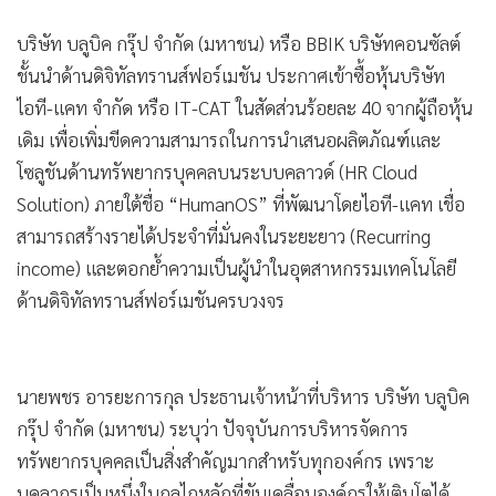
•
เกม
บริษัท บลูบิค กรุ๊ป จำกัด (มหาชน) หรือ BBIK บริษัทคอนซัลต์
•
วิทยาศาสตร์
ชั้นนำด้านดิจิทัลทรานส์ฟอร์เมชัน ประกาศเข้าซื้อหุ้นบริษัท
•
SMEs
ไอที-แคท จำกัด หรือ IT-CAT ในสัดส่วนร้อยละ 40 จากผู้ถือหุ้น
•
หุ้น
เดิม เพื่อเพิ่มขีดความสามารถในการนำเสนอผลิตภัณฑ์และ
•
อินโดจีน
โซลูชันด้านทรัพยากรบุคคลบนระบบคลาวด์ (HR Cloud
•
กองทุนรวม
Solution) ภายใต้ชื่อ “HumanOS” ที่พัฒนาโดยไอที-แคท เชื่อ
•
Celeb Online
สามารถสร้างรายได้ประจำที่มั่นคงในระยะยาว (Recurring
•
Factcheck
income) และตอกย้ำความเป็นผู้นำในอุตสาหกรรมเทคโนโลยี
•
ญี่ปุ่น
ด้านดิจิทัลทรานส์ฟอร์เมชันครบวงจร
•
News1
•
Gotomanager
นายพชร อารยะการกุล ประธานเจ้าหน้าที่บริหาร บริษัท บลูบิค
กรุ๊ป จำกัด (มหาชน) ระบุว่า ปัจจุบันการบริหารจัดการ
ทรัพยากรบุคคลเป็นสิ่งสำคัญมากสำหรับทุกองค์กร เพราะ
บุคลากรเป็นหนึ่งในกลไกหลักที่ขับเคลื่อนองค์กรให้เติบโตได้