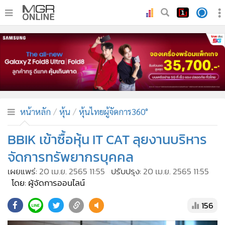
•
หน้าหลัก
•
ทันเหตุการณ์
•
ภาคใต้
•
ภูมิภาค
•
Online Section
หน้าหลัก
หุ้น
หุ้นไทยผู้จัดการ360°
•
บันเทิง
•
ผู้จัดการรายวัน
BBIK เข้าซื้อหุ้น IT CAT ลุยงานบริหาร
•
คอลัมนิสต์
จัดการทรัพยากรบุคคล
•
ละคร
เผยแพร่:
20 เม.ย. 2565 11:55
ปรับปรุง:
20 เม.ย. 2565 11:55
•
CbizReview
โดย: ผู้จัดการออนไลน์
•
Cyber BIZ
156
•
ผู้จัดกวน