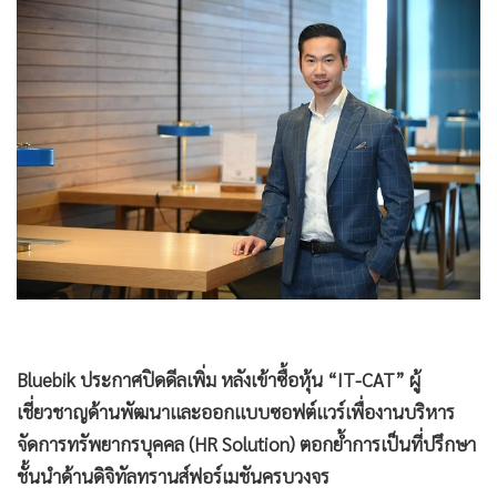
•
Good health & Well-being
•
Green Innovation & SD
•
Management & HR
•
MGR Live
•
Infographic
•
การเมือง
•
ท่องเที่ยว
•
กีฬา
•
ต่างประเทศ
•
Special Scoop
•
เศรษฐกิจ-ธุรกิจ
•
จีน
Bluebik ประกาศปิดดีลเพิ่ม หลังเข้าซื้อหุ้น “IT-CAT” ผู้
เชี่ยวชาญด้านพัฒนาและออกแบบซอฟต์แวร์เพื่องานบริหาร
•
ชุมชน-คุณภาพชีวิต
จัดการทรัพยากรบุคคล (HR Solution) ตอกย้ำการเป็นที่ปรึกษา
•
อาชญากรรม
ชั้นนำด้านดิจิทัลทรานส์ฟอร์เมชันครบวงจร
•
Motoring