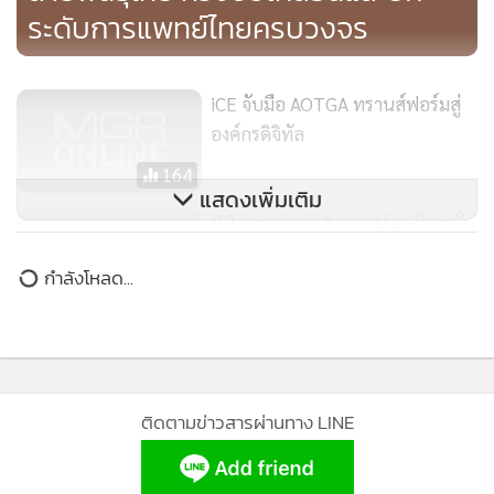
เพื่อบรรลุพันธกิจของการเป็น Venture Builder อีกด้วย” นายพ
ระดับการแพทย์ไทยครบวงจร
ชร กล่าวปิดท้าย
iCE จับมือ AOTGA ทรานส์ฟอร์มสู่
องค์กรดิจิทัล
164
แสดงเพิ่มเติม
บีทีเอสขยายธุรกิจซอฟต์แวร์โซลูชั่น
ถือหุ้น“ทีบีเอ็น”25% รุกตลาด
ข่าวในหมวดล่าสุด
385
BTS เข้าถือ 25% ใน TBN ขยายเข้า
1
KUN เสนอขายหุ้นกู้ ครั้งที่4 ดอกเบี้ย 7.4 %
อุตฯ ซอฟต์แวร์โซลูชัน เตรียมดัน
เข้าตลาดหุ้น
2
255
ADB กำไรทะยาน 867% บอร์ดให้จ่ายปันผล -แจกวอร์
3