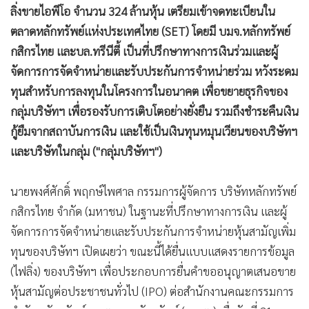
ลิ่งขายไอพีโอ จำนวน 324 ล้านหุ้น เตรียมเข้าจดทะเบียนใน
•
เกม
ตลาดหลักทรัพย์แห่งประเทศไทย (SET) โดยมี บมจ.หลักทรัพย์
•
วิทยาศาสตร์
กสิกรไทย และบล.ทรีนีตี้ เป็นที่ปรึกษาทางการเงินร่วมและผู้
•
SMEs
จัดการการจัดจำหน่ายและรับประกันการจำหน่ายร่วม หวังระดม
•
หุ้น
ทุนสำหรับการลงทุนในโครงการในอนาคต เพื่อขยายธุรกิจของ
•
อินโดจีน
กลุ่มบริษัทฯ เพื่อรองรับการเติบโตอย่างยั่งยืน รวมถึงชำระคืนเงิน
•
กองทุนรวม
กู้ยืมจากสถาบันการเงิน และใช้เป็นเงินทุนหมุนเวียนของบริษัทฯ
•
Celeb Online
และบริษัทในกลุ่ม ("กลุ่มบริษัทฯ")
•
Factcheck
•
ญี่ปุ่น
นายพงศ์ศักดิ์ พฤกษ์ไพศาล กรรมการผู้จัดการ บริษัทหลักทรัพย์
•
News1
กสิกรไทย จำกัด (มหาชน) ในฐานะที่ปรึกษาทางการเงิน และผู้
•
Gotomanager
จัดการการจัดจำหน่ายและรับประกันการจำหน่ายหุ้นสามัญเพิ่ม
ทุนของบริษัทฯ เปิดเผยว่า ขณะนี้ได้ยื่นแบบแสดงรายการข้อมูล
(ไฟลิ่ง) ของบริษัทฯ เพื่อประกอบการยื่นคำขออนุญาตเสนอขาย
หุ้นสามัญต่อประชาชนทั่วไป (IPO) ต่อสำนักงานคณะกรรมการ