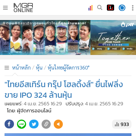
•
หน้าหลัก
•
ทันเหตุการณ์
•
ภาคใต้
•
ภูมิภาค
•
Online Section
หน้าหลัก
หุ้น
หุ้นไทยผู้จัดการ360°
•
บันเทิง
•
ผู้จัดการรายวัน
"ไทยอีสเทิร์น กรุ๊ป โฮลดิ้งส์" ยื่นไฟลิ่ง
•
คอลัมนิสต์
ขาย IPO 324 ล้านหุ้น
•
ละคร
เผยแพร่:
4 เม.ย. 2565 16:29
ปรับปรุง:
4 เม.ย. 2565 16:29
•
CbizReview
โดย: ผู้จัดการออนไลน์
•
Cyber BIZ
933
•
ผู้จัดกวน