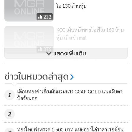
แต่ละปีหลังหักภาษีเงินได้นิติบุคคลและเงินสำรองต่างๆ ทุก
โอ 130 ล้านหุ้น
ประเภทที่กฎหมายกำหนด
212
KCC เดินหน้าขายไอพีโอ 160 ล้าน
หุ้น เล็งเข้า mai
376
แสดงเพิ่มเติม
SCBเผยผู้ถือหุ้นโยกไปSCB
Xกว่า90%-เตรียมปิดดีลตาม
ข่าวในหมวดล่าสุด
แผน18เมษาฯนี้
1,705
เตือนทองคำเสี่ยงผันผวนแรง GCAP GOLD แนะจับตา
1
ปัจจัยนอก
2
ทองไทยพุ่งพรวด 1,500 บาท แนะอย่าไล่ราคา-รอช้อน