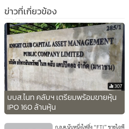
ลำดับ โดยในปี 2564 กลุ่มบริษัทฯ มีกำไรสุทธิเพิ่มขึ้น 524.99
ข่าวที่เกี่ยวข้อง
ล้านบาท สอดคล้องกับรายได้จากการขายที่ปรับตัวเพิ่มสูงขึ้น
อย่างมีนัยสำคัญ
นายเฉลิม โกกนุทาภรณ์ ประธานเจ้าหน้าที่บริหารของบริษัทฯ
เปิดเผยว่า บริษัทฯ มีวัตถุประสงค์ในการนำเงินระดมทุนที่ได้จาก
การเสนอขายหุ้น IPO เพื่อใช้เป็นเงินลงทุนในโครงการในอนาคต
ของกลุ่มบริษัทฯ โดยเป็นการสนับสนุนเป้าหมายของบริษัทฯ ใน
การสนับสนุนการเติบโตอย่างยั่งยืน รวมถึงกระบวนการพัฒนา
ปรับปรุงประสิทธิภาพในการดำเนินงานของกลุ่มบริษัทฯ รวมถึง
307
นำไปชำระคืนเงินกู้ยืมจากสถาบันการเงิน และใช้เป็นเงิน
บบส.ไนท คลับฯ เตรียมพร้อมขายหุ้น
ทุนหมุนเวียน
IPO 160 ล้านหุ้น
ทั้งนี้ บริษัทฯ มีนโยบายการจ่ายเงินปันผลในอัตราไม่ต่ำกว่าร้อย
ละ 30 ของกำไรสุทธิตามงบการเงินเฉพาะกิจการของบริษัทฯ ใน
ก.ล.ต.นับหนึ่งไฟลิ่ง “FTI” ขายไอพี