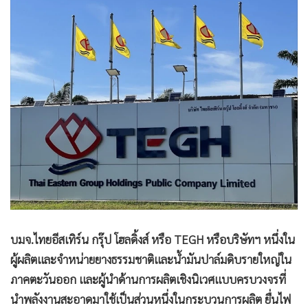
•
Good health & Well-being
•
Green Innovation & SD
•
Management & HR
•
MGR Live
•
Infographic
•
การเมือง
•
ท่องเที่ยว
•
กีฬา
•
ต่างประเทศ
•
Special Scoop
•
เศรษฐกิจ-ธุรกิจ
•
จีน
บมจ.ไทยอีสเทิร์น กรุ๊ป โฮลดิ้งส์ หรือ TEGH หรือบริษัทฯ หนึ่งใน
•
ชุมชน-คุณภาพชีวิต
ผู้ผลิตและจำหน่ายยางธรรมชาติและน้ำมันปาล์มดิบรายใหญ่ใน
•
อาชญากรรม
ภาคตะวันออก และผู้นำด้านการผลิตเชิงนิเวศแบบครบวงจรที่
•
Motoring
นำพลังงานสะอาดมาใช้เป็นส่วนหนึ่งในกระบวนการผลิต ยื่นไฟ