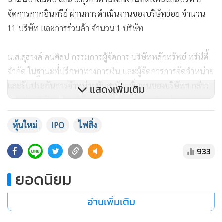
จัดการกากอินทรีย์ ผ่านการดำเนินงานของบริษัทย่อย จำนวน
11 บริษัท และการร่วมค้า จำนวน 1 บริษัท
น.ส.สุธางค์ คนศิลป กรรมการผู้จัดการ บริษัทหลักทรัพย์ ทรีนีตี้
จำกัด ในฐานะที่ปรึกษาทางการเงิน และผู้จัดการการจัดจำหน่าย
และรับประกันการจำหน่ายหุ้นสามัญเพิ่มทุนของบริษัทฯ กล่าว
แสดงเพิ่มเติม
เสริมว่า บริษัทฯ มีรายได้มาจากธุรกิจผลิตและจำหน่ายยาง
ธรรมชาติเป็นหลัก โดยมีกลุ่มลูกค้าเป็นผู้ผลิตยางล้อชั้นนำทั้งใน
หุ้นใหม่
IPO
ไฟลิ่ง
ประเทศและต่างประเทศ
933
สำหรับผลการดำเนินงาน 3 ปีย้อนหลังที่ผ่านมา (2562-2564)
กลุ่มบริษัทฯ มีรายได้จากการขายสินค้าและการให้บริการตามงบ
ยอดนิยม
การเงินรวม เท่ากับ 8,091.40 ล้านบาท 8,196.25 ล้านบาท และ
อ่านเพิ่มเติม
11,087.76 ล้านบาท ตามลำดับ และบริษัทฯ มีกำไรสุทธิเท่ากับ
52.65 ล้านบาท 37.65 ล้านบาท และ 562.64 ล้านบาท ตาม