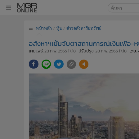
เลือกเครื่องมือท
•
หน้าหลัก
หน้าหลัก
หุ้น
ข่าวอสังหาริมทรัพย์
ค้นหา
•
ทันเหตุการณ์
Google
•
ภาคใต้
อสังหาฯเข้มจับตาสถานการณ์เงินเฟ้อ-หนี้
•
ภูมิภาค
MGR Onl
เผยแพร่:
28 ก.พ. 2565 17:18
ปรับปรุง:
28 ก.พ. 2565 17:18
โดย: 
•
Online Section
ค้นหาขั
•
บันเทิง
•
ผู้จัดการรายวัน
•
คอลัมนิสต์
•
ละคร
•
CbizReview
•
Cyber BIZ
•
ผู้จัดกวน
•
Good health & Well-being
•
Green Innovation & SD