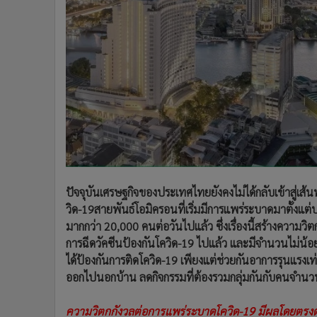
•
Management & HR
•
MGR Live
•
Infographic
•
การเมือง
•
ท่องเที่ยว
•
กีฬา
•
ต่างประเทศ
•
Special Scoop
•
เศรษฐกิจ-ธุรกิจ
•
จีน
ปัจจุบันเศรษฐกิจของประเทศไทยยังคงไม่ได้กลับเข้าสู่เ
•
ชุมชน-คุณภาพชีวิต
วิด-19สายพันธ์โอมิครอนที่เริ่มมีการแพร่ระบาดมาตั้งแต่ป
•
อาชญากรรม
มากกว่า 20,000 คนต่อวันไปแล้ว ซึ่งเรื่องนี้สร้างความ
•
Motoring
การฉีดวัคซีนป้องกันโควิด-19 ไปแล้ว และมีจำนวนไม่น้อยที
•
เกม
ได้ป้องกันการติดโควิด-19 เพียงแต่ช่วยกันอาการรุนแรงเท่
•
วิทยาศาสตร์
ออกไปนอกบ้าน ลดกิจกรรมที่ต้องรวมกลุ่มกันกับคนจำนวนม
•
SMEs
•
หุ้น
ความวิตกกังวลต่อการแพร่ระบาดโควิด-19 มีผลโดยตรงต