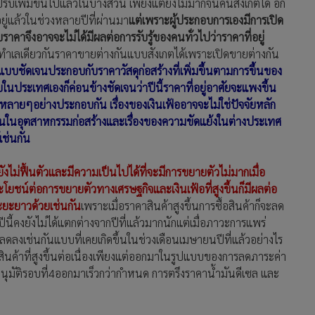
รับเพิ่มขึ้นไปแล้วในบางส่วน เพียงแต่ยังไม่มากจนคนสังเกตได้ อีก
ยู่แล้วในช่วงหลายปีที่ผ่านมา
แต่เพราะผู้ประกอบการเองมีการเปิด
ึงอาจจะไม่ได้มีผลต่อการรับรู้ของคนทั่วไปว่าราคาที่อยู่
ทำเลเดียวกันราคาขายต่างกันแบบสังเกตได้เพราะเปิดขายต่างกัน
ึ้นแบบชัดเจนประกอบกับราคาวัสดุก่อสร้างที่เพิ่มขึ้นตามการขึ้นของ
ประเทศเองก็ค่อนข้างชัดเจนว่าปีนี้ราคาที่อยู่อาศัยจะแพงขึ้น
หลายๆอย่างประกอบกัน เรื่องของเงินเฟ้ออาจจะไม่ใช่ปัจจัยหลัก
งานในอุตสาหกรรมก่อสร้างและเรื่องของความขัดแย้งในต่างประเทศ
เช่นกัน
งไม่ฟื้นตัวและมีความเป็นไปได้ที่จะมีการขยายตัวไม่มากเมื่อ
ะโยชน์ต่อการขยายตัวทางเศรษฐกิจและเงินเฟ้อที่สูงขึ้นก็มีผลต่อ
ยะยาวด้วยเช่นกัน
เพราะเมื่อราคาสินค้าสูงขึ้นการซื้อสินค้าก็จะลด
ี้คงยังไม่ได้แตกต่างจากปีที่แล้วมากนักแต่เมื่อภาวะการแพร่
ลดลงเช่นกันแบบที่เคยเกิดขึ้นในช่วงเดือนเมษายนปีที่แล้วอย่างไร
ินค้าที่สูงขึ้นต่อเนื่องเพียงแต่ออกมาในรูปแบบของการลดภาระค่า
รอนุมัติรอบที่4ออกมาเร็วกว่ากำหนด การตรึงราคาน้ำมันดีเซล และ