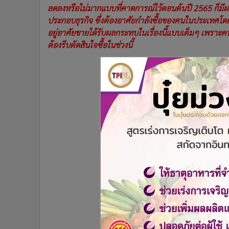
ลดลงหรือไม่มากแบบที่คาดการณ์ไว้ตอนต้นปี 2565 ก็มีผล
•
อินโดจีน
ประกอบธุรกิจ ซึ่งต้องอาศัยกำลังซื้อของคนในประเทศโดยตรง
•
กองทุนรวม
อยู่อาศัยขายได้รับผลกระทบในเรื่องนี้แบบเต็มๆ เพราะคนไ
•
Celeb Online
ต้องรีบตัดสินใจซื้อในช่วงนี้
•
Factcheck
•
ญี่ปุ่น
•
News1
•
Gotomanager