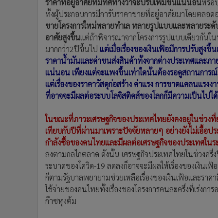
ราคาที่อยู่อาศัยที่มีทิศทางว่าจะปรับเพิ่มขึ้นแน่นอน
หรือป
ทั้งผู้ประกอบการมีการับราคาขายที่อยู่อาศัยมาโดยตลอดอ
ขายโครงการใหม่หลายทำเล หลายรูปแบบและหลายระดับราคาจ
อาศัยสูงขึ้น
แต่ถ้าพิจารณาจากโครงการรูปแบบเดียวกันใน
มากกว่า2ปีขึ้นไป
แต่เมื่อเรื่องของเงินเฟ้อมีการปรับสูงข
ราคาน้ำมันและค่าขนส่งสินค้าทั้งจากต่างประเทศและภายใน
แน่นอน เพียงแต่จะแพงขึ้นเท่าใดนั้นต้องรอดูสถานการณ์
แต่เรื่องของราคาวัสดุก่อสร้าง ค่าแรง การขาดแคลนแรง
ที่อาจจะมีผลต่อระบบโลจิสติคส์ของโลกก็มีความเป็นไปได้
ในขณะที่ภาวะเศรษฐกิจของประเทศไทยยังคงอยู่ในช่วงที่ยั
เทียบกับปีที่ผ่านมาเพราะปัจจัยหลายๆ อย่างยังไม่เอื้อปร
กำลังซื้อของคนไทยและมีผลต่อเศรษฐกิจของประเทศในระ
ลงตามกลไกตลาด ดังนั้น เศรษฐกิจประเทศไทยในช่วงครึ่งปีน
ระบาดของโควิด-19 ลดลงก็อาจจะมีผลให้เรื่องของเงินเฟ้อ
ก็ตามรัฐบาลพยายามช่วยเหลือเรื่องของเงินเฟ้อและราคาส
ใช้จ่ายของคนไทยทั้งเรื่องของโครงการคนละครึ่งที่เร่งกา
ก๊าซหุงต้ม