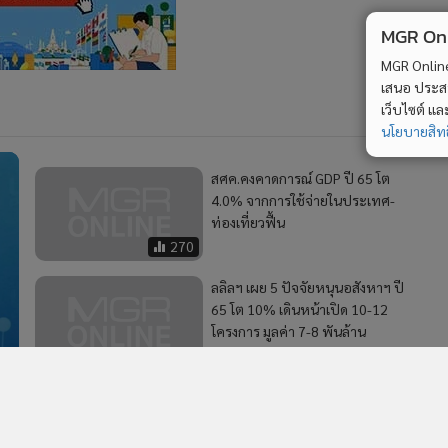
MGR Onli
MGR Online 
เสนอ ประสบก
เว็บไซต์ แ
นโยบายสิทธ
สศค.คงคาดการณ์ GDP ปี 65 โต
4.0% จากการใช้จ่ายในประเทศ-
ท่องเที่ยวฟื้น
270
ลลิลฯ เผย 5 ปัจจัยหนุนอสังหาฯ ปี
65 โต 10% เดินหน้าเปิด 10-12
โครงการ มูลค่า 7-8 พันล้าน
114
13
ต้นทุนวัสดุฯ พุ่ง ดันราคาอสังหาฯ
ใหม่ขยับ 3-5% RICHY มั่นใจสต๊อก
ด
รอโอน 2,400 ล้าน ดันรายได้พุ่ง