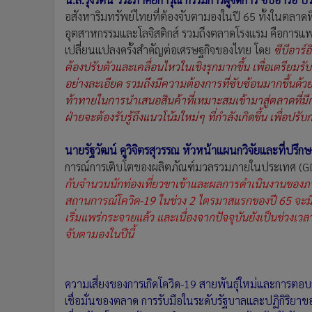
อสังหาริมทรัพย์ไทยที่ต้องจับตามองในปี 65 ทั้งในตลาดที
อุตสาหกรรมและโลจิสติกส์ รวมถึงตลาดโรงแรม คือการแพร่
เปลี่ยนแปลงครั้งสำคัญต่อเศรษฐกิจของไทย โดย
ซีบีอาร
ต้องปรับตัวและเคลื่อนไหวในเชิงรุกมากขึ้น เพื่อเตรียมรับ
อย่างละเอียด รวมถึงมีความต้องการที่ซับซ้อนมากขึ้นด
ท้าทายในการนำเสนอสินค้าที่เหมาะสมเข้ามาสู่ตลาดที่มีการพ
ฝ่ายจะต้องรับรู้ถึงแนวโน้มใหม่ๆ ที่กำลังเกิดขึ้น เพื่
นายรัฐวัฒน์ คูวิจิตรสุวรรณ หัวหน้าแผนกวิจัยและที่ปร
การณ์การเติบโตของผลิตภัณฑ์มวลรวมภายในประเทศ (GDP) 
กับจำนวนนักท่องเที่ยวขาเข้าและผลการดำเนินงานของ
สถานการณ์โควิด-19 ในช่วง 2 ไตรมาสแรกของปี 65 จะมีควา
เริ่มแพร่กระจายแล้ว และเนื่องจากปัจจุบันยังเป็นช่วงเวล
จับตามองในปีนี้
ความเสี่ยงของการเกิดโควิด-19 สายพันธุ์ใหม่และการตอบ
เชื่อมั่นของตลาด การรับมือในระดับรัฐบาลและปฏิกิริยาข