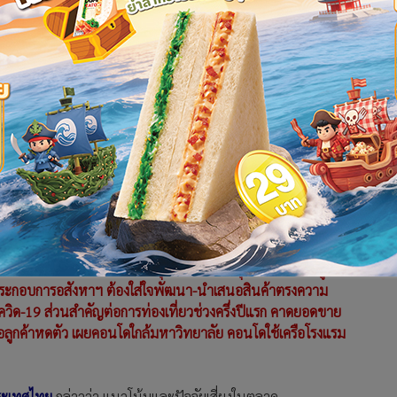
สี่ยง ศก. และโควิด-19 สายพันธุ์โอมิครอน ระบุความต้องการลูกค้า
ผู้ประกอบการอสังหาฯ ต้องใส่ใจพัฒนา-นำเสนอสินค้าตรงความ
ิด-19 ส่วนสำคัญต่อการท่องเที่ยวช่วงครึ่งปีแรก คาดยอดขาย
้อลูกค้าหดตัว เผยคอนโดใกล้มหาวิทยาลัย คอนโดใช้เครือโรงแรม
 ประเทศไทย
กล่าวว่า แนวโน้มและปัจจัยเสี่ยงในตลาด