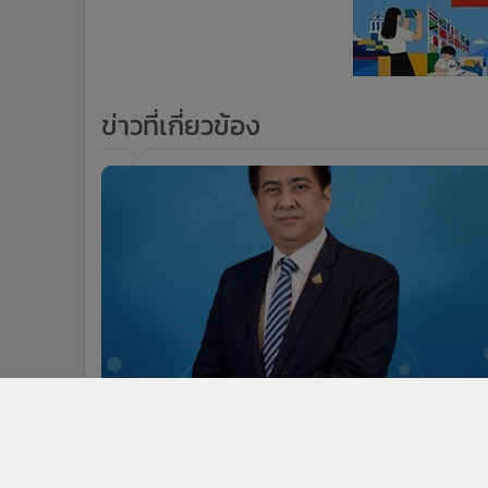
ข่าวที่เกี่ยวข้อง
1
สสว. เผยดัชนีความเชื่อมั่น SME ธ.ค. 64
ปรับตัวเพิ่มขึ้นช่วงปลายปี ชี้โอมิครอนฉุ