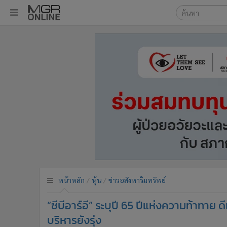
เลือกเครื่องมือท
•
หน้าหลัก
ค้นหา
•
ทันเหตุการณ์
Google
•
ภาคใต้
•
ภูมิภาค
MGR Onl
•
Online Section
ค้นหาขั
•
บันเทิง
•
ผู้จัดการรายวัน
•
คอลัมนิสต์
•
ละคร
•
CbizReview
•
Cyber BIZ
หน้าหลัก
หุ้น
ข่าวอสังหาริมทรัพย์
•
ผู้จัดกวน
“ซีบีอาร์อี” ระบุปี 65 ปีแห่งความท้าทาย
•
Good health & Well-being
•
Green Innovation & SD
บริหารยังรุ่ง