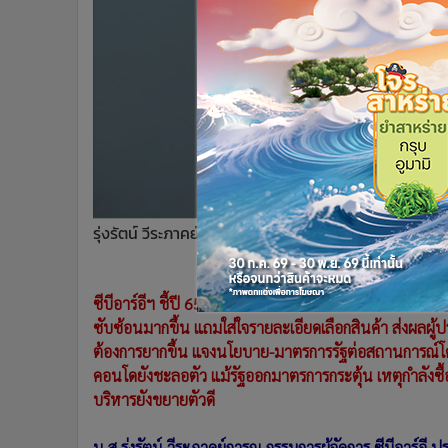
•
อินโดจีน
•
กองทุนรวม
•
Celeb Online
•
Factcheck
•
ญี่ปุ่น
•
News1
•
Gotomanager
รุ่งรัตน์ วีระภาคย์การุณ
ซีบีอาร์อีฯ ชี้ปี 65 ยังเป็นปีแห่งความท้าทาย จากปัจจัยเ
ซับซ้อนมากขึ้น แถมใส่ใจรายละเอียดเลือกสินค้า ส่งผล
ต้องการยากขึ้น แจงนโยบาย-มาตรการรัฐต่อสถานการณ์โคว
คอนโดยังชะลอตัว แม้รัฐออกมาตรการกระตุ้น เหตุกำลังซื
บริหารยังขยายตัวดี
น.ส.รุ่งรัตน์ วีระภาคย์การุณ กรรมการผู้จัดการ ซีบีอาร์อี