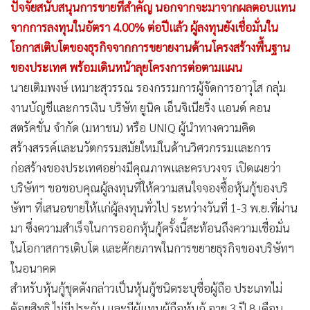
ปัจจัยสนับสนุนการขายที่สำคัญ นอกจากจะมาจากผลตอบแทน
•
เกม
จากการลงทุนในอัตรา 4.00% ต่อปีแล้ว ผู้ลงทุนยังเชื่อมั่นใน
•
วิทยาศาสตร์
โอกาสเติบโตของธุรกิจจากการขยายงานด้านโครงสร้างพื้นฐาน
•
SMEs
ของประเทศ พร้อมเดินหน้าลุยโครงการต่อตามแผน
•
หุ้น
นายเติมพงษ์ เหมาะสุวรรณ รองกรรมการผู้จัดการอาวุโส กลุ่ม
•
อินโดจีน
งานบัญชีและการเงิน บริษัท ยูนิค เอ็นจิเนียริ่ง แอนด์ คอน
•
กองทุนรวม
สตรัคชั่น จำกัด (มหาชน) หรือ UNIQ
ผู้นำทางความคิด
•
Celeb Online
สร้างสรรค์และนวัตกรรมสมัยใหม่ในด้านวิศวกรรมและการ
•
Factcheck
ก่อสร้างของประเทศอย่างมีคุณภาพและครบวงจร เปิดเผยว่า
•
ญี่ปุ่น
บริษัทฯ ขอขอบคุณ
ผู้ลงทุนที่ให้ความสนใจจองซื้อหุ้นกู้ของบริ
•
News1
ษัทฯ ที่เสนอขายให้แก่ผู้ลงทุนทั่วไป ระหว่างวันที่ 1-3 พ.ย.ที่ผ่าน
•
Gotomanager
มา ซึ่งความสำเร็จในการออกหุ้นกู้ครั้งนี้สะท้อน
ถึงความเชื่อมั่น
ในโอกาสการเติบโต และศักยภาพในการขยายธุรกิจของบริษัทฯ
ในอนาคต
สำหรับหุ้นกู้ชุดดังกล่าวเป็นหุ้นกู้ชนิดระบุชื่อผู้ถือ ประเภทไม่
ด้อยสิทธิ ไม่มีประกัน และมีผู้แทนผู้ถือหุ้นกู้ อายุ 3 ปี 8 เดือน