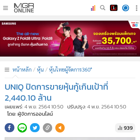
•
หน้าหลัก
•
ทันเหตุการณ์
•
ภาคใต้
•
ภูมิภาค
•
Online Section
หน้าหลัก
หุ้น
หุ้นไทยผู้จัดการ360°
•
บันเทิง
•
ผู้จัดการรายวัน
UNIQ ปิดการขายหุ้นกู้เกินเป้าที่
•
คอลัมนิสต์
2,440.10 ล้าน
•
ละคร
เผยแพร่:
4 พ.ย. 2564 10:50
ปรับปรุง:
4 พ.ย. 2564 10:50
•
CbizReview
โดย: ผู้จัดการออนไลน์
•
Cyber BIZ
939
•
ผู้จัดกวน