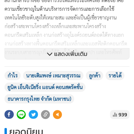
สถานีกลางบางซื่อ ของการรถไฟแห่ง
ประเทศไทย ที่ต้องอาศัย
ความเชี่ยวชาญในด้านบริหารการจัดการและการเลือกใช้
เทคโนโลยีระดับสูงให้เหมาะสม และยังเป็นผู้เชี่ยวชาญงาน
ก่อสร้างสะพาน
โครงสร้างเหล็กและสะพานโครงสร้าง
คอนกรีตเสริมเหล็ก งานก่อสร้างอุโมงค์รถยนต์ลอดใต้ทางแยก
งานก่อสร้างทางพื้นคอนกรีตเสริมเหล็กและแอสฟัล
ติกคอนกรีต
งานระบบสาธารณูปโภคใต้ดินทั้งไฟฟ้า ประปา และโทรศัพท์
แสดงเพิ่มเติม
รวมถึงงานในโครงการรับเหมาก่อสร้างที่มีขนาดใหญ่มูลค่า
โครงการสูง หรือเป็น
กำไร
นายเติมพงษ์ เหมาะสุวรรณ
ลูกค้า
รายได้
โครงการที่ต้องอาศัยความชำนาญหรือเทคโนโลยีเฉพาะด้าน
ยูนิค เอ็นจิเนียริ่ง แอนด์ คอนสตรัคชั่น
ธนาคารกรุงไทย จำกัด (มหาชน)
โดยลูกค้าของบริษัทฯ จะเป็นหน่วยงานภาครัฐหรือรัฐวิสาหกิจ
เช่น กรมทางหลวง การไฟฟ้า
นครหลวง การทางพิเศษแห่ง
939
ประเทศไทย การรถไฟแห่งประเทศไทย การรถไฟฟ้าขนส่ง
ยอดนิยม
มวลชนแห่งประเทศไทย รวมถึงบริษัท ท่าอากาศยานไทย