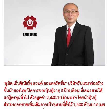
•
Good health & Well-being
•
Green Innovation & SD
•
Management & HR
•
MGR Live
•
Infographic
•
การเมือง
•
ท่องเที่ยว
•
กีฬา
•
ต่างประเทศ
•
Special Scoop
•
เศรษฐกิจ-ธุรกิจ
•
จีน
"ยูนิค เอ็นจิเนียริ่ง แอนด์ คอนสตรัคชั่น" บริษัทรับเหมาก่อสร้าง
ชั้นนำของไทย ปิดการขายหุ้นกู้อายุ 3 ปี 8 เดือน ที่เสนอขายให้
•
ชุมชน-คุณภาพชีวิต
แก่ผู้ลงทุนทั่วไป ด้วยมูลค่า 2,440.10 ล้านบาท โดยนำหุ้นกู้
•
อาชญากรรม
สำรองออกขายเพิ่มเติมจากเป้าหมายที่ตั้งไว้ 1,500 ล้านบาท เผย
•
Motoring