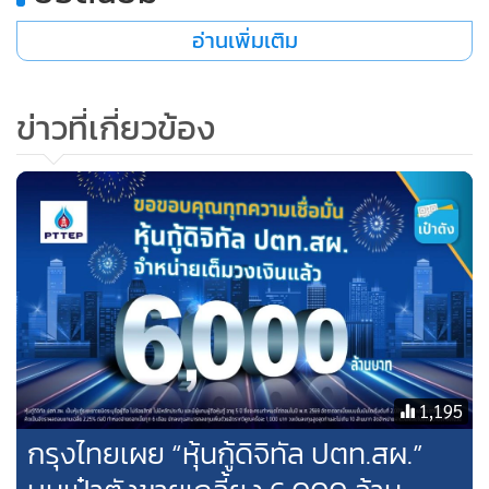
จำกัด
(มหาชน) เป็นต้น เนื่องจากผลงานของบริษัทฯ ได้รับการ
อ่านเพิ่มเติม
ยอมรับอย่างกว้างขวางถึงคุณภาพและการบริหารโครงการที่มี
ประสิทธิภาพสูง ทำให้มีโอกาสรับงาน
จากภาครัฐอย่างต่อเนื่อง
ซึ่งที่ผ่านมา บริษัทฯ มีโครงสร้างทางการเงินที่แข็งแกร่งและ
ข่าวที่เกี่ยวข้อง
สามารถจ่ายผลตอบแทนให้ผู้ลงทุนในหุ้นกู้ของบริษัทฯ ได้อย่าง
สม่ำ
เสมอ
1,195
กรุงไทยเผย “หุ้นกู้ดิจิทัล ปตท.สผ.”