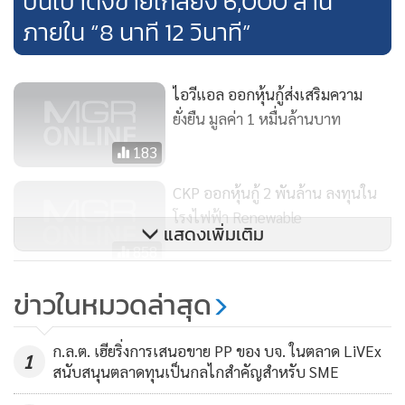
บนเป๋าตังขายเกลี้ยง 6,000 ล้าน
ภายใน “8 นาที 12 วินาที”
ไอวีแอล ออกหุ้นกู้ส่งเสริมความ
ยั่งยืน มูลค่า 1 หมื่นล้านบาท
183
CKP ออกหุ้นกู้ 2 พันล้าน ลงทุนใน
โรงไฟฟ้า Renewable
แสดงเพิ่มเติม
858
'BE 8' เตรียมเข้าเทรดวันแรกใน
ข่าวในหมวดล่าสุด
ตลาดหลักทรัพย์เอ็ม เอ ไอ วันที่ 8
พ.ย.นี้
719
ก.ล.ต. เฮียริ่งการเสนอขาย PP ของ บจ. ในตลาด LiVEx
1
สนับสนุนตลาดทุนเป็นกลไกสำคัญสำหรับ SME