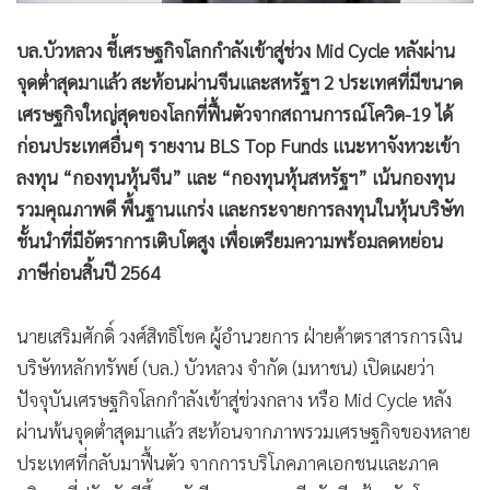
•
เกม
บล.บัวหลวง ชี้เศรษฐกิจโลกกำลังเข้าสู่ช่วง Mid Cycle หลังผ่าน
•
วิทยาศาสตร์
จุดต่ำสุดมาแล้ว สะท้อนผ่านจีนและสหรัฐฯ 2 ประเทศที่มีขนาด
•
SMEs
เศรษฐกิจใหญ่สุดของโลกที่ฟื้นตัวจากสถานการณ์โควิด-19 ได้
•
หุ้น
ก่อนประเทศอื่นๆ รายงาน BLS Top Funds แนะหาจังหวะเข้า
•
อินโดจีน
ลงทุน “กองทุนหุ้นจีน” และ “กองทุนหุ้นสหรัฐฯ” เน้นกองทุน
•
กองทุนรวม
รวมคุณภาพดี พื้นฐานแกร่ง และกระจายการลงทุนในหุ้นบริษัท
•
Celeb Online
ชั้นนำที่มีอัตราการเติบโตสูง เพื่อเตรียมความพร้อมลดหย่อน
•
Factcheck
ภาษีก่อนสิ้นปี 2564
•
ญี่ปุ่น
•
News1
นายเสริมศักดิ์ วงศ์สิทธิโชค ผู้อำนวยการ ฝ่ายค้าตราสารการเงิน
•
Gotomanager
บริษัทหลักทรัพย์ (บล.) บัวหลวง จำกัด (มหาชน) เปิดเผยว่า
ปัจจุบันเศรษฐกิจโลกกำลังเข้าสู่ช่วงกลาง หรือ Mid Cycle หลัง
ผ่านพ้นจุดต่ำสุดมาแล้ว สะท้อนจากภาพรวมเศรษฐกิจของหลาย
ประเทศที่กลับมาฟื้นตัว จากการบริโภคภาคเอกชนและภาค