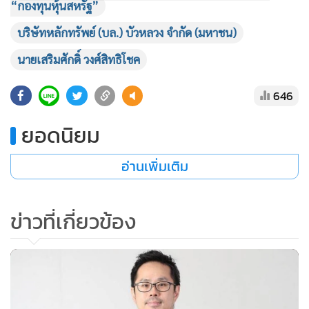
“กองทุนหุ้นสหรัฐ”
บริษัทหลักทรัพย์ (บล.) บัวหลวง จำกัด (มหาชน)
นายเสริมศักดิ์ วงศ์สิทธิโชค
646
ยอดนิยม
1.กองทุนเปิดบัวหลวงหุ้นจีน (B-CHINE-EQ) ที่มีการบริหาร
อ่านเพิ่มเติม
จัดการพอร์ตแบบยืดหยุ่น โดยสัดส่วน 80% ลงทุนหุ้นของบริษัท
จีนที่จดทะเบียนในทุกตลาด เช่น A-Share และ H-Share เป็นต้น
ซึ่งผลการดำเนินงานในช่วงที่ผ่านมา สามารถบริหารจัดการได้ดี
ข่าวที่เกี่ยวข้อง
อยู่ในอันดับต้นๆ ของอุตสาหกรรม จากการบริหารพอร์ตแบบ
เชิงรุก (Active)
"ตลาดหุ้นจีนที่มีการปรับฐานในช่วงที่ผ่านมา บวกกับแนวโน้ม