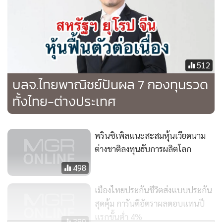
เศรษฐกิจระยะยาวที่อาจเติบโตต่อเนื่อง ถือเป็นโอกาสดีในการ
ทยอยสะสมกองทุนหุ้นจีน โดยเฉพาะกอง B-CHINE-EQ เพราะ
กองนี้มีนโยบายกระจายการลงทุนไปในหลากหลายอุตสาหกรรม
ไม่ได้โฟกัสเพียงกลุ่มเทคโนโลยีจีนอย่างเดียว ฉะนั้นกองทุนนี้จะ
ไม่ได้รับผลกระทบจากการที่รัฐบาลจีนเข้ามาควบคุมวงการ
512
เทคโนโลยีมากนัก ทั้งนี้ กองทุนดังกล่าวมีให้ลงทุนในรูปแบบลด
บลจ.ไทยพาณิชย์ปันผล 7 กองทุนรวด
หย่อนภาษีอย่าง กองทุน B-CHINAARFM ซึ่งเป็นกอง RMF เน้น
ทั้งไทย-ต่างประเทศ
ลงทุนหุ้นจีน A-Share และ กอง B-CHINESSF ที่ลงทุนในหุ้นจีน
ทั่วโลก" นายเสริมศักดิ์ กล่าว
พรินซิเพิลแนะสะสมหุ้นเวียดนาม
2.กองทุนรวมเปิดบัวหลวงโกลบอลอินโนเวชั่นและเทคโนโลยี (B-
ต่างชาติลงทุนฮับการผลิตโลก
INNOTECH) และกองทุนเปิดบัวหลวงโกลบอลอินโนเวชั่นและ
498
เทคโนโลยีเพื่อการเลี้ยงชีพ (B-INNOTECHRMF) เน้นลงทุนใน
หุ้นเทคโนโลยีขนาดใหญ่ของสหรัฐฯ อย่าง “กลุ่ม FAANG” ที่จด
เมืองไทยประกันชีวิตส่งแบบประกัน
ทะเบียนอยู่ในตลาดหลักทรัพย์ NASDAQ ของสหรัฐอเมริกา
สุดคุ้ม การันตีอัตราผลตอบแทนปี
แรกขั้นต่ำ 4%
ประกอบด้วย Facebook (FB), Amazon (AMZN), Apple
389