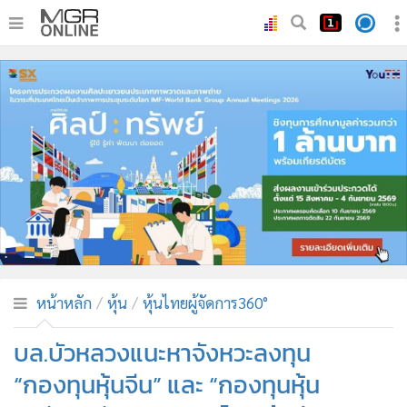
•
หน้าหลัก
•
ทันเหตุการณ์
•
ภาคใต้
•
ภูมิภาค
•
Online Section
•
บันเทิง
•
ผู้จัดการรายวัน
•
คอลัมนิสต์
•
ละคร
หน้าหลัก
หุ้น
หุ้นไทยผู้จัดการ360°
•
CbizReview
บล.บัวหลวงแนะหาจังหวะลงทุน
•
Cyber BIZ
“กองทุนหุ้นจีน” และ “กองทุนหุ้น
•
ผู้จัดกวน