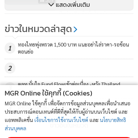
แสดงเพิ่มเติม
(AAPL), Netflix (NFLX) และ Alphabet (GOOG) โดยบริษัท
อีสท์สปริงเชื่อหุ้นโลกยังแรง แนะ
เทคโนโลยีชั้นนำเหล่านี้มีพื้นฐานแข็งแกร่งเติบโตล้อไปกับเมกะ
ทยอยเก็บ
เทรนด์ของโลก แม้ความคาดหวังการเติบโตไม่สูงเท่ากับบริษัท
ข่าวในหมวดล่าสุด
เทคฯ ขนาดเล็ก แต่การที่เป็นบริษัทเทคฯ ยักษ์ใหญ่ย่อมมีความ
382
ได้เปรียบด้านการแข่งขัน รวมถึงมีความแน่นอนของรายได้และ
ทองไทยพุ่งพรวด 1,500 บาท แนะอย่าไล่ราคา-รอช้อน
1
กำไรที่มากกว่า และในยุคนี้เทคโนโลยีถือเป็นสิ่งจำเป็นมาก ที่
ตอนย่อ
สำคัญในช่วง 1 ปีที่ผ่านมา ทั้ง 2 กองทุนสร้างผลตอบแทนได้แล้ว
2
ประมาณ 47% ในขณะความผันผวนต่ำ เมื่อเทียบกับกองเทคฯ
อื่นๆ
ตลท.มั่นใจ Fund Flowเข้าต่อเนื่อง -หวัง Thailand
ในช่วงนี้ถือเป็นจังหวะดีในการเริ่มต้นวางแผนภาษีประหยัดภาษี
3
MGR Online ใช้คุกกี้ (Cookies)
Focus ดึงทุนนอก
ด้วยการทยอยสะสมกองทุนคุณภาพที่มีผลการดำเนินงานดี โดย
MGR Online ใช้คุกกี้ เพื่อจัดการข้อมูลส่วนบุคคลเพื่อนำเสนอ
ผู้ลงทุนสามารถเลือกออมกองทุนรวม เพื่อนำไปลดหย่อนภาษีได้
4
ดัชนีหุ้นไทยสิ้น ก.ค. เพิ่มขึ้น 28.9%
ประสบการณ์คอนเทนต์ที่ดีที่สุดให้กับผู้อ่านบนเว็บไซต์ และ
2 รูปแบบ คือ 1.กองทุนรวมเพื่อการออม (SSF) เหมาะกับคน
แอพพลิเคชั่น
เงื่อนไขการใช้งานเว็บไซต์
และ
นโยบายสิทธิ
อายุน้อยและต้องการออมเงินระยะยาว ไม่ต้องซื้อต่อเนื่องทุกปี
ข่าวอื่นในหมวด
ส่วนบุคคล
ไม่มีขั้นต่ำในการลงทุน ซื้อปีไหนลดหย่อนปีนั้น แต่ต้องถือครอง