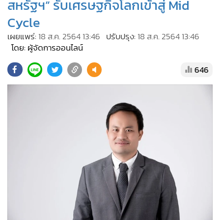
•
Good health & Well-being
สหรัฐฯ” รับเศรษฐกิจโลกเข้าสู่ Mid
•
Green Innovation & SD
Cycle
•
Management & HR
เผยแพร่:
18 ส.ค. 2564 13:46
ปรับปรุง:
18 ส.ค. 2564 13:46
•
MGR Live
โดย: ผู้จัดการออนไลน์
•
Infographic
646
•
การเมือง
•
ท่องเที่ยว
•
กีฬา
•
ต่างประเทศ
•
Special Scoop
•
เศรษฐกิจ-ธุรกิจ
•
จีน
•
ชุมชน-คุณภาพชีวิต
•
อาชญากรรม
•
Motoring