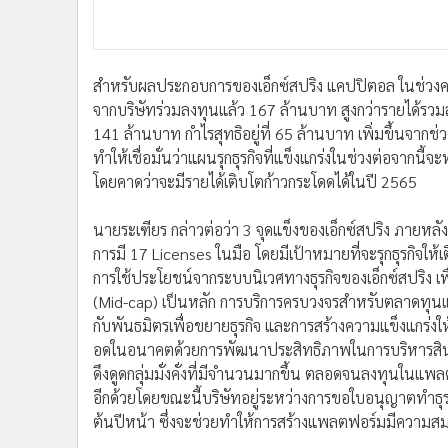
(Mid-cap) เป็นหลัก การบริการครบวงจรสำหรับตลาดทุนแ
กับพันธมิตรเพื่อขยายธุรกิจ และการสร้างความแข็งแกร่งใ
อดในอนาคตด้วยการพัฒนาประสิทธิภาพในการบริหารสินทรั
ดึงดูดกลุ่มมั่งคั่งที่มีจำนวนมากขึ้น ตลอดจนลงทุนในแพล
อีกด้วยโดยขณะนี้บริษัทอยู่ระหว่างการขอใบอนุญาตทำธุรกิ
ต้นปีหน้า ซึ่งจะช่วยทำให้การสร้างแพลตฟอร์มมีความสม
ส่วนบริษัท บริหารสินทรัพย์ เอ็กซ์สปริง เอ เอ็ม ซี จำกั
แสนสิริ “ร่วมลงทุนในกองสินทรัพย์” ที่ประกอบด้วยลูกหนี
และสัญญาหลักประกันซึ่งประกอบไปด้วยที่ดิน ที่ดินพร้อ
สินทรัพย์ต่อยอดธุรกิจและสร้างรายได้เพิ่มในระยะยาว โดย
ด้านธุรกิจ Digital Finance ผ่านเอ็กซ์สปริง ดิจิทัล ผู้
ออก ICO 2 ตัวในปีนี้ คือ “โทเคนดิจิทัลเพื่อการลงทุนสิร
ICO ตัวแรกของไทยที่อยู่ภายใต้การกำกับดูแลของสำนักง
จะเปิดขายในเดือนหน้า และ “Ready to use Utility Toke
EV Charging Ecosystem ของประเทศไทย ซึ่งเป็นความร่วมม
การให้บริการชาร์จรถ EV ครบวงจร รวมถึงการเปิดรับคริปโ