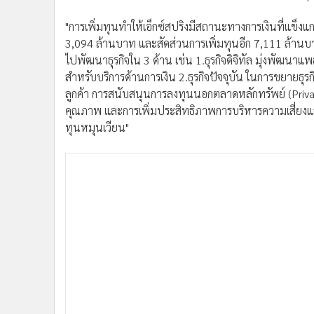
"การเพิ่มทุนทำให้เอ็กซ์สปริงมีสถานะทางการเงินที่แข็งแกร
3,094 ล้านบาท และสัดส่วนการเพิ่มทุนอีก 7,111 ล้านบา
ไปพัฒนาธุรกิจใน 3 ด้าน เช่น 1.ธุรกิจดิจิทัล มุ่งพัฒน
สำหรับบริการด้านการเงิน 2.ธุรกิจปัจจุบัน ในการขยายธุ
ลูกค้า การสนับสนุนการลงทุนนอกตลาดหลักทรัพย์ (Priva
คุณภาพ และการเพิ่มประสิทธิภาพการบริหารความเสี่ยงแล
ทุนหมุนเวียน"
สำหรับผลประกอบการของเอ็กซ์สปริง แคปปิตอล ในช่วงครึ
จากบริษัทร่วมลงทุนแล้ว 167 ล้านบาท สูงกว่ารายได้รวม
141 ล้านบาท กำไรสุทธิอยู่ที่ 65 ล้านบาท เพิ่มขึ้นจาก
ทำให้เชื่อมั่นว่าแผนรุกธุรกิจที่แข็งแกร่งในช่วงต่อจากนี้
โดยคาดว่าจะมีรายได้เติบโตก้าวกระโดดได้ในปี 2565
นายระเฑียร กล่าวต่อว่า 3 จุดแข็งของเอ็กซ์สปริง ภายหลัง
การมี 17 Licenses ในมือ โดยมีเป้าหมายที่จะรุกธุรกิจให
การใช้ประโยชน์จากระบบนิเวศทางธุรกิจของเอ็กซ์สปริง เพื