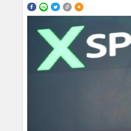
•
Management & HR
•
MGR Live
•
Infographic
•
การเมือง
•
ท่องเที่ยว
•
กีฬา
•
ต่างประเทศ
•
Special Scoop
•
เศรษฐกิจ-ธุรกิจ
•
จีน
•
ชุมชน-คุณภาพชีวิต
•
อาชญากรรม
•
Motoring
•
เกม
•
วิทยาศาสตร์
•
SMEs
•
หุ้น