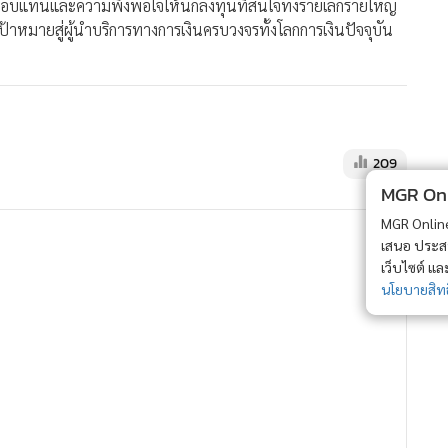
OCEAN กำไรพุ่ง แตกไลน์รุกธุรกิจ
กัญชง-กัญชา
893
เอ็กซ์สปริง ดิจิทัล เตรียมเปิดขาย
SiriHub Token ระดมทุน 2.4 พัน
MGR Onli
ล้านบาท หลัง ก.ล.ต. อนุมัติ
1,281
MGR Online 
เสนอ ประสบก
89
Broker ranking 13 Aug 2021
เว็บไซต์ แ
นโยบายสิทธ
238