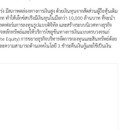
่ง มีสภาพคล่องทางการเงินสูง ด้วยเงินทุนจากสัดส่วนผู้ถือหุ้นเดิม
ท ทำให้เอ็กซ์สปริงมีเงินทุนในมือกว่า 10,000 ล้านบาท ที่จะนำ
าแพลตฟอร์มการลงทุนรูปแบบดิจิทัล และสร้างระบบนิเวศทางธุรกิจ
รกิจหลักทรัพย์และให้บริการโซลูชันทางการเงินแบบครบวงจรแก่
te Equity) การขยายธุรกิจบริหารจัดการกองทุนและสินทรัพย์ด้อย
ะความสามารถด้านเทคโนโลยี 3.ชำระคืนเงินกู้และใช้เป็นเงิน
่งแรกของปี 2564 ถือว่าน่าพอใจ โดยมีรายได้รวมส่วนแบ่งกำไร
ส่วนแบ่งกำไรจากบริษัทร่วมลงทุนของทั้งปี 2563 ที่มีจำนวนรวม
ช่วงเดียวกันของปีที่ผ่านมาถึง 791% ซึ่งนับเป็นสัญญาณบวก และ
จะทยอยส่งผลให้รายได้และกำไรของบริษัทปรับเพิ่มขึ้นอย่างต่อเนื่อง
การเปลี่ยนแปลงครั้งใหญ่ คือ พันธมิตร - เงินทุนที่แข็งแกร่ง และ
้เติบโตในด้านการเป็นผู้เชี่ยวชาญในการให้คำปรึกษาด้านการลงทุน
่อสร้างการเติบโตให้บริษัทหลักทรัพย์ การมุ่งเน้นหุ้นขนาดกลาง