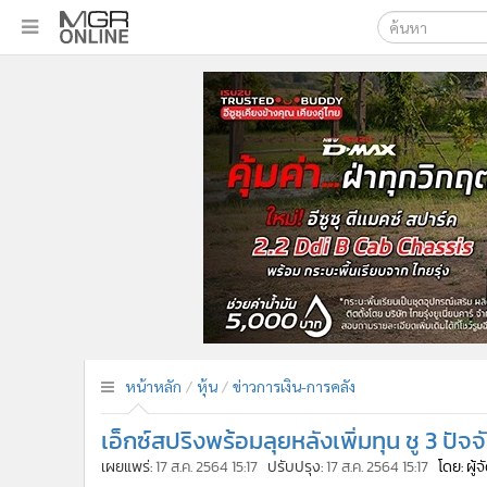
เลือกเครื่องมือท
•
หน้าหลัก
ค้นหา
•
ทันเหตุการณ์
Google
•
ภาคใต้
•
ภูมิภาค
MGR Onl
•
Online Section
ค้นหาขั
•
บันเทิง
•
ผู้จัดการรายวัน
•
คอลัมนิสต์
•
ละคร
•
CbizReview
•
Cyber BIZ
หน้าหลัก
หุ้น
ข่าวการเงิน-การคลัง
•
ผู้จัดกวน
เอ็กซ์สปริงพร้อมลุยหลังเพิ่มทุน ชู 3 ปัจ
•
Good health & Well-being
•
Green Innovation & SD
เผยแพร่:
17 ส.ค. 2564 15:17
ปรับปรุง:
17 ส.ค. 2564 15:17
โดย: ผู้