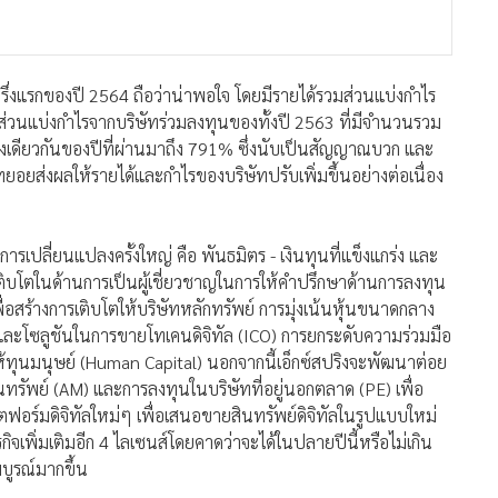
ละโซลูชันในการขายโทเคนดิจิทัล (ICO) การยกระดับความร่วมมือ
ห้ทุนมนุษย์ (Human Capital) นอกจากนี้เอ็กซ์สปริงจะพัฒนาต่อย
พย์ (AM) และการลงทุนในบริษัทที่อยู่นอกตลาด (PE) เพื่อ
ตฟอร์มดิจิทัลใหม่ๆ เพื่อเสนอขายสินทรัพย์ดิจิทัลในรูปแบบใหม่
จเพิ่มเติมอีก 4 ไลเซนส์โดยคาดว่าจะได้ในปลายปีนี้หรือไม่เกิน
บูรณ์มากขึ้น
ด “XSpring AMC” บริษัทย่อยของเอ็กซ์สปริง แคปปิตอล ได้ร่วมมือกับ
้สิทธิเรียกร้องตามสัญญาสินเชื่อเพื่อการพาณิชย์และพักอาศัย
มสิ่งปลูกสร้างในกรุงเทพฯ และปริมณฑล (NPL) เพื่อนำมาบริหาร
ได้เริ่มดำเนินการแล้วในไตรมาส 2 ที่ผ่านมา
ให้บริการระบบได้เสนอขายโทเคนดิจิทัลในประเทศไทย (ICO Portal)
ิฮับ” (SiriHub Investment Token) ซึ่งเป็น Real Estate-backed
านคณะกรรมการกำกับหลักทรัพย์และตลาดหลักทรัพย์ (ก.ล.ต.) ซึ่ง
n” ที่เตรียมเปิดตัวเป็นครั้งแรกในวงการเอนเตอร์เทนเมนต์ และ
ือกับ ชาร์จ แมเนจเม้นท์ (SHARGE) ผู้ให้บริการเบอร์หนึ่งด้าน
ตในการซื้อที่อยู่อาศัยและชำระค่าส่วนกลางของแสนสิริทุกโครงการ