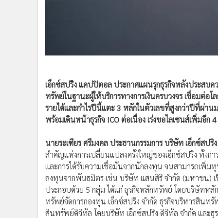
•
อินโดจีน
•
กองทุนรวม
•
Celeb Online
•
Factcheck
•
ญี่ปุ่น
•
News1
เอ็กซ์สปริง แคปปิตอล ประกาศแผนรุกธุรกิจหลังประสบความส
•
Gotomanager
ทรัพย์ในฐานะผู้ให้บริการทางการเงินครบวงจร เชื่อมต่อโลกกา
รายได้และกำไรปีนี้แตะ 3 หลักในตัวเลขที่สูงกว่าปีที่ผ่า
พร้อมเดินหน้าธุรกิจ ICO ต่อเนื่อง เร่งขอไลเซนส์เพิ่มอีก 4
นายระเฑียร ศรีมงคล ประธานกรรมการ บริษัท เอ็กซ์สปร
สำคัญแห่งการเปลี่ยนแปลงครั้งใหญ่ของเอ็กซ์สปริง ทั้งกา
และการได้รับความเชื่อมั่นจากนักลงทุน จนสามารถเพิ่มท
ลงทุนจากพันธมิตร เช่น บริษัท แสนสิริ จำกัด (มหาชน) เป็
ประกอบด้วย 5 กลุ่ม ได้แก่ ธุรกิจหลักทรัพย์ โดยบริษัทหลัก
ทรัพย์จัดการกองทุน เอ็กซ์สปริง จำกัด ธุรกิจบริหารสินทรัพย
สินทรัพย์ดิจิทัล โดยบริษัท เอ็กซ์สปริง ดิจิทัล จำกัด และธุ