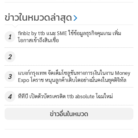
ttb analytics ประเมินแนวโน้มบาท
เป้าหมาย ส่วนข้อมูลเงินเฟ้อเดือนกรกฎาคม คาดว่าจะยังคงบ่งชี้
อ่อนทะลุ 34 บาทในปีหน้า
ข่าวในหมวดล่าสุด
ถึงอุปสงค์ภายในที่อ่อนแอ
1,000
finbiz by ttb แนะ SME ใช้ข้อมูลธุรกิจคุมเกม เพิ่ม
1
โอกาสเข้าถึงสินเชื่อ
2
แบงก์กรุงเทพ จัดเต็มโซลูชันทางการเงินในงาน Money
3
Expo โคราช หนุนลูกค้าเติบโตอย่างมั่นคงในยุคดิจิทัล
4
ทีทีบี เปิดตัวบัตรเครดิต ttb absolute โฉมใหม่
ข่าวอื่นในหมวด