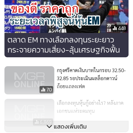
448
ตลาด EM ทางเลือกลงทุนระยะยาว
กระจายความเสี่ยง-ลุ้นเศรษฐกิจฟื้น
กรุงศรีคาดเงินบาทในกรอบ 32.50-
32.85 รอประเมินผลล็อกดาวน์
สำหรับปัจจัยภายในประเทศ คาดว่าคณะกรรมการนโยบายการ
ถ้อยแถลงเฟด
เงิน (กนง.) จะมีมติคงอัตราดอกเบี้ยไว้ที่ระดับต่ำสุดเป็น
70
ประวัติการณ์ที่ 0.50% ในการประชุมวันที่ 4 สิงหาคม และแสดง
เลือกลงทุนหุ้นกู้อย่างไร? หลังภาค
ความกังวลต่อความเสี่ยงด้านขาลงของเศรษฐกิจไทยที่เปิดกว้าง
เอกชนแห่ระดมทุน
มากขึ้นท่ามกลางการแพร่ระบาดที่มีแนวโน้มรุนแรงยืดเยื้อ การ
6,869
ขยายมาตรการควบคุมโรคและผลกระทบต่อเศรษฐกิจโดยเฉพาะ
แสดงเพิ่มเติม
ความเปราะบางของตลาดแรงงาน รวมถึงการฉีดวัคซีนที่ช้ากว่า