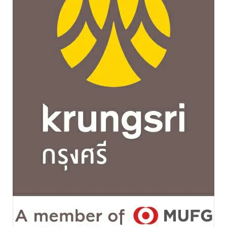
•
Good health & Well-being
•
Green Innovation & SD
•
Management & HR
•
MGR Live
•
Infographic
•
การเมือง
•
ท่องเที่ยว
•
กีฬา
•
ต่างประเทศ
•
Special Scoop
•
เศรษฐกิจ-ธุรกิจ
•
จีน
•
ชุมชน-คุณภาพชีวิต
•
อาชญากรรม
•
Motoring