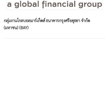
•
เกม
•
วิทยาศาสตร์
•
SMEs
กลุ่มงานโกลบอลมาร์เก็ตส์ ธนาคารกรุงศรีอยุธยา จำกัด
•
หุ้น
(มหาชน) (BAY)
•
อินโดจีน
•
กองทุนรวม
•
Celeb Online
•
Factcheck
•
ญี่ปุ่น
•
News1
•
Gotomanager