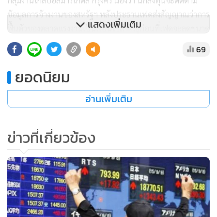
กลุ่มงานโกลบอลมาร์เก็ตส์ กรุงศรี มองว่า นักลงทุนจะติดตาม
ข้อมูลการจ้างงานของสหรัฐฯ หลังประธานเฟดส่งสัญญาณว่าการ
แสดงเพิ่มเติม
ฟื้นตัวของตลาดแรงงานเป็นเงื่อนไขสำคัญก่อนที่เฟดจะลดขนาด
มาตรการกระตุ้นเศรษฐกิจ อนึ่ง จากท่าทีล่าสุดของเฟด กรุงศรี
69
คาดว่ามีความเป็นไปได้น้อยลงที่เฟดจะปรับลดมาตรการเข้าซื้อ
ตราสารทางการเงินในการประชุมเดือนกันยายน ส่วนตัวเลขจ้าง
ยอดนิยม
งานนอกภาคเกษตรเดือนกรกฎาคมจะต้องออกมาสูงเกินคาด ค่า
อ่านเพิ่มเติม
เงินดอลลาร์ในตลาดโลกและอัตราผลตอบแทนพันธบัตรสหรัฐฯ
จึงจะสามารถดีดตัวขึ้นอย่างมีนัยสำคัญ นอกจากนี้ ตลาดจะให้
ความสนใจกับผลการประชุมธนาคารกลางออสเตรเลียและ
ข่าวที่เกี่ยวข้อง
ธนาคารกลางอังกฤษในสัปดาห์นี้เช่นกัน