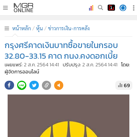
•
หน้าหลัก
หน้าหลัก
หุ้น
ข่าวการเงิน-การคลัง
•
ทันเหตุการณ์
•
กรุงศรีคาดเงินบาทซื้อขายในกรอบ
ภาคใต้
•
ภูมิภาค
32.80-33.15 คาด กนง.คงดอกเบี้ย
•
Online Section
เผยแพร่:
2 ส.ค. 2564 14:41
ปรับปรุง:
2 ส.ค. 2564 14:41
โดย:
•
บันเทิง
ผู้จัดการออนไลน์
•
ผู้จัดการรายวัน
69
•
คอลัมนิสต์
•
ละคร
•
CbizReview
•
Cyber BIZ
•
ผู้จัดกวน