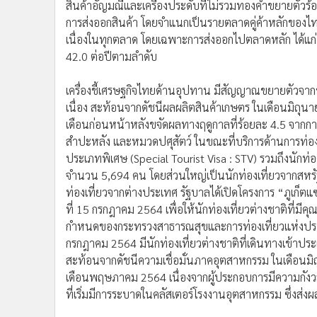
สินค้าอัญมณีและเครื่องประดับที่ไม่รวมทองคำขยายตัวร้อย
การส่งออกสินค้า โดยจำแนกเป็นรายตลาดคู่ค้าหลักของไทย
เนื่องในทุกตลาด โดยเฉพาะการส่งออกไปตลาดหลัก ได้แก่ อ
42.0 ต่อปีตามลำดับ
เครื่องชี้เศรษฐกิจไทยด้านอุปทาน มีสัญญาณขยายตัวจาก
เนื่อง สะท้อนจากดัชนีผลผลิตสินค้าเกษตร ในเดือนมิถุนา
เดือนก่อนหน้าหลังขจัดผลทางฤดูกาลที่ร้อยละ 4.5 จากกา
สำปะหลัง และหมวดปศุสัตว์ ในขณะที่บริการด้านการท่องเ
ประเภทพิเศษ (Special Tourist Visa : STV) รวมถึงนักท่องเ
จำนวน 5,694 คน โดยส่วนใหญ่เป็นนักท่องเที่ยวจากสหรัฐ
ท่องเที่ยวจากต่างประเทศ รัฐบาลได้เปิดโครงการ “ภูเก็ตแซ
ที่ 15 กรกฎาคม 2564 เพื่อให้นักท่องเที่ยวต่างชาติที่มี
กำหนดของกระทรวงสาธารณสุขและการท่องเที่ยวแห่งประเทศ
กรกฎาคม 2564 มีนักท่องเที่ยวต่างชาติที่เดินทางเข้า
สะท้อนจากดัชนีความเชื่อมั่นภาคอุตสาหกรรม ในเดือนมิถ
เดือนพฤษภาคม 2564 เนื่องจากผู้ประกอบการมีความกัง
ที่เริ่มมีการระบาดในคลัสเตอร์โรงงานอุตสาหกรรม ซึ่งส