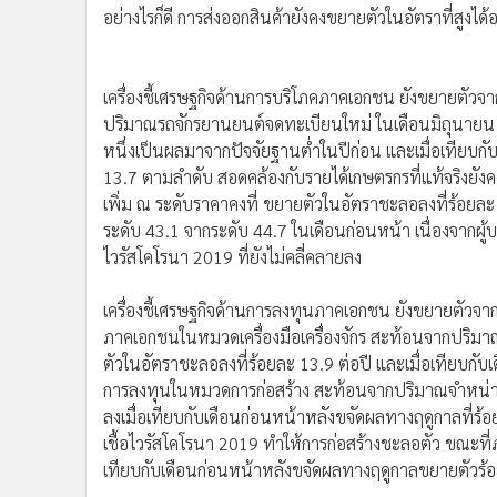
อย่างไรก็ดี การส่งออกสินค้ายังคงขยายตัวในอัตราที่สูงได้อย
•
อินโดจีน
•
กองทุนรวม
•
Celeb Online
เครื่องชี้เศรษฐกิจด้านการบริโภคภาคเอกชน ยังขยายตัว
•
Factcheck
ปริมาณรถจักรยานยนต์จดทะเบียนใหม่ ในเดือนมิถุนายน 2
•
ญี่ปุ่น
หนึ่งเป็นผลมาจากปัจจัยฐานต่ำในปีก่อน และเมื่อเทียบ
•
News1
13.7 ตามลำดับ สอดคล้องกับรายได้เกษตรกรที่แท้จริงยังคงข
•
Gotomanager
เพิ่ม ณ ระดับราคาคงที่ ขยายตัวในอัตราชะลอลงที่ร้อยละ 5
ระดับ 43.1 จากระดับ 44.7 ในเดือนก่อนหน้า เนื่องจากผ
ไวรัสโคโรนา 2019 ที่ยังไม่คลี่คลายลง
เครื่องชี้เศรษฐกิจด้านการลงทุนภาคเอกชน ยังขยายตัวจ
ภาคเอกชนในหมวดเครื่องมือเครื่องจักร สะท้อนจากปริม
ตัวในอัตราชะลอลงที่ร้อยละ 13.9 ต่อปี และเมื่อเทียบก
การลงทุนในหมวดการก่อสร้าง สะท้อนจากปริมาณจำหน่ายป
ลงเมื่อเทียบกับเดือนก่อนหน้าหลังขจัดผลทางฤดูกาลที่ร
เชื้อไวรัสโคโรนา 2019 ทำให้การก่อสร้างชะลอตัว ขณะที่ภ
เทียบกับเดือนก่อนหน้าหลังขจัดผลทางฤดูกาลขยายตัวร้