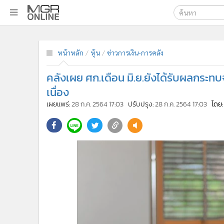
เลือกเครื่องมือท
•
หน้าหลัก
ค้นหา
•
ทันเหตุการณ์
หน้าหลัก
หุ้น
ข่าวการเงิน-การคลัง
Google
•
ภาคใต้
คลังเผย ศก.เดือน มิ.ย.ยังได้รับผลกระท
•
ภูมิภาค
MGR Onl
เนื่อง
•
Online Section
ค้นหาขั
เผยแพร่:
28 ก.ค. 2564 17:03
ปรับปรุง:
28 ก.ค. 2564 17:03
โดย:
•
บันเทิง
•
ผู้จัดการรายวัน
•
คอลัมนิสต์
•
ละคร
•
CbizReview
•
Cyber BIZ
•
ผู้จัดกวน
•
Good health & Well-being
•
Green Innovation & SD