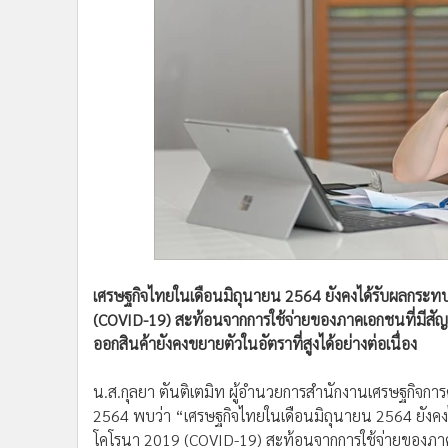
•
Management & HR
•
MGR Live
•
Infographic
•
การเมือง
•
ท่องเที่ยว
•
กีฬา
•
ต่างประเทศ
•
Special Scoop
•
เศรษฐกิจ-ธุรกิจ
•
จีน
•
ชุมชน-คุณภาพชีวิต
เศรษฐกิจไทยในเดือนมิถุนายน 2564 ยังคงได้รับผลกระ
•
อาชญากรรม
(COVID-19) สะท้อนจากการใช้จ่ายของภาคเอกชนที่มีสั
•
Motoring
ออกสินค้ายังคงขยายตัวในอัตราที่สูงได้อย่างต่อเนื่อง
•
เกม
•
วิทยาศาสตร์
น.ส.กุลยา ตันติเตมิท ผู้อำนวยการสำนักงานเศรษฐกิจกา
•
SMEs
2564 พบว่า “เศรษฐกิจไทยในเดือนมิถุนายน 2564 ยังคง
•
หุ้น
โคโรนา 2019 (COVID-19) สะท้อนจากการใช้จ่ายของภ