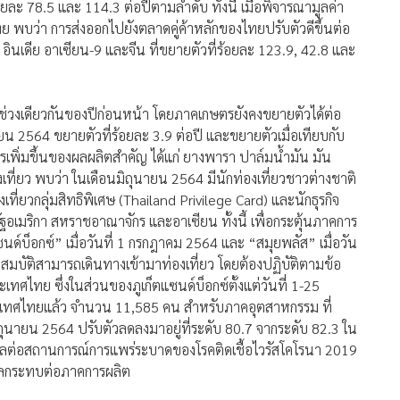
ละ 78.5 และ 114.3 ต่อปีตามลำดับ ทั้งนี้ เมื่อพิจารณามูลค่า
 พบว่า การส่งออกไปยังตลาดคู่ค้าหลักของไทยปรับตัวดีขึ้นต่อ
ินเดีย อาเซียน-9 และจีน ที่ขยายตัวที่ร้อยละ 123.9, 42.8 และ
ช่วงเดียวกันของปีก่อนหน้า โดยภาคเกษตรยังคงขยายตัวได้ต่อ
ยน 2564 ขยายตัวที่ร้อยละ 3.9 ต่อปี และขยายตัวเมื่อเทียบกับ
รเพิ่มขึ้นของผลผลิตสำคัญ ได้แก่ ยางพารา ปาล์มน้ำมัน มัน
ที่ยว พบว่า ในเดือนมิถุนายน 2564 มีนักท่องเที่ยวชาวต่างชาติ
ที่ยวกลุ่มสิทธิพิเศษ (Thailand Privilege Card) และนักธุรกิจ
อเมริกา สหราชอาณาจักร และอาเซียน ทั้งนี้ เพื่อกระตุ้นภาคการ
นด์บ็อกซ์” เมื่อวันที่ 1 กรกฎาคม 2564 และ “สมุยพลัส” เมื่อวัน
คุณสมบัติสามารถเดินทางเข้ามาท่องเที่ยว โดยต้องปฏิบัติตามข้อ
ไทย ซึ่งในส่วนของภูเก็ตแซนด์บ็อกซ์ตั้งแต่วันที่ 1-25
ประเทศไทยแล้ว จำนวน 11,585 คน สำหรับภาคอุตสาหกรรม ที่
ุนายน 2564 ปรับตัวลดลงมาอยู่ที่ระดับ 80.7 จากระดับ 82.3 ใน
วลต่อสถานการณ์การแพร่ระบาดของโรคติดเชื้อไวรัสโคโรนา 2019
่งผลกระทบต่อภาคการผลิต