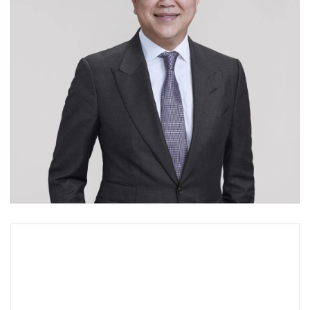
•
Good health & Well-being
•
Green Innovation & SD
•
Management & HR
•
MGR Live
•
Infographic
•
การเมือง
•
ท่องเที่ยว
•
กีฬา
•
ต่างประเทศ
•
Special Scoop
•
เศรษฐกิจ-ธุรกิจ
•
จีน
•
ชุมชน-คุณภาพชีวิต
•
อาชญากรรม
•
Motoring