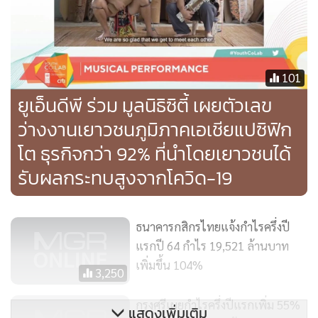
รับมือกับความไม่แน่นอนจากการแพร่ระบาดระลอกใหม่ด้วยดี
จากฐานะทางการเงินที่แข็งแกร่ง ภายใต้สภาพแวดล้อมทางธุรกิจ
ที่มีความท้าทายและผันผวนเช่นนี้ ธนาคารยังคงให้ความช่วย
เหลือแก่ลูกค้าของธนาคารที่ได้รับผลกระทบผ่านโครงการช่วย
101
เหลือทางการเงินต่างๆ และผ่านกิจกรรมเพื่อสังคมของธนาคาร
ยูเอ็นดีพี ร่วม มูลนิธิซิตี้ เผยตัวเลข
รวมถึงการยกเว้นค่าบริการส่งอาหารบนแพลตฟอร์มส่งอาหารโร
ว่างงานเยาวชนภูมิภาคเอเชียแปซิฟิก
บินฮู้ดของธนาคารภายใต้แนวคิด “สังคมอยู่รอด ธนาคารก็จะ
โต ธุรกิจกว่า 92% ที่นำโดยเยาวชนได้
รอดไปด้วย”
รับผลกระทบสูงจากโควิด-19
นอกจากนี้ ธนาคารได้เตรียมความพร้อมสำหรับการปรับปรุง
โครงสร้างหนี้แบบเบ็ดเสร็จเพื่อช่วยให้ลูกค้าอยู่รอดและฟื้นตัว
ธนาคารกสิกรไทยแจ้งกำไรครึ่งปี
จากวิกฤตครั้งนี้แบบยั่งยืนให้มากที่สุด ในขณะเดียวกัน ธนาคาร
แรกปี 64 กำไร 19,521 ล้านบาท
ยังคงหาโอกาสทางธุรกิจหลังยุควิกฤตโควิด-19 โดยต่อยอดธุรกิจ
เพิ่มขึ้น 104%
3,250
ใหม่ที่มีศักยภาพเติบโตสูง และนำเสนอประสบการณ์ธนาคาร
ดิจิทัลแห่งอนาคต ควบคู่ไปกับการยกระดับความผูกพันกับลูกค้า
กรุงศรีเผยกำไรครึ่งปีแรกเพิ่ม 55%
แสดงเพิ่มเติม