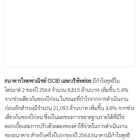
•
เกม
•
วิทยาศาสตร์
•
SMEs
•
หุ้น
•
อินโดจีน
•
กองทุนรวม
•
Celeb Online
•
Factcheck
ธนาคารไทยพาณิชย์ (SCB) และบริษัทย่อย
มีกำไรสุทธิใน
•
ญี่ปุ่น
ไตรมาส 2 ของปี 2564 จำนวน 8,815 ล้านบาท เพิ่มขึ้น 5.4%
•
News1
จากช่วงเดียวกันของปีก่อน ในขณะที่กำไรจากการดำเนินงาน
•
Gotomanager
ก่อนหักสำรองมีจำนวน 21,093 ล้านบาท เพิ่มขึ้น 4.8% จากช่วง
เดียวกันของปีก่อน ซึ่งเป็นผลของการขยายฐานรายได้ที่มิใช่
ดอกเบี้ยและการปรับตัวลดลงของค่าใช้จ่ายในการดำเนินงาน
ของธนาคาร สำหรับครึ่งปีแรกของปี 2564 ธนาคารมีกำไรสุทธิ