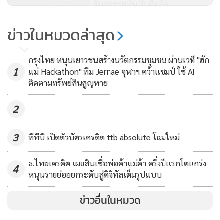
ให้ครอบคลุมมากกว่าธุรกิจการเงิน
รับผลขายหุ้นเงินติดล้อ
1,060
ข่าวในหมวดล่าสุด
ตลท.หนุนห้องรักษาผู้ป่วย COVID-
19 รพ.ลาดกระบัง
กรุงไทย หนุนเยาวชนสร้างนวัตกรรมชุมชน ผ่านเวที "ฮัก
1
แม่ Hackathon" ทีม Jernae จุฬาฯ คว้าแชมป์ ใช้ AI
201
ติดตามทรัพย์สินสูญหาย
2
3
ทีทีบี เปิดตัวบัตรเครดิต ttb absolute โฉมใหม่
ธ.ไทยเครดิต เผยสินเชื่อพ่อค้าแม่ค้า ครึ่งปีแรกโตแกร่ง
4
หนุนรายย่อยยกระดับสู่ดิจิทัลเต็มรูปแบบ
ข่าวอื่นในหมวด