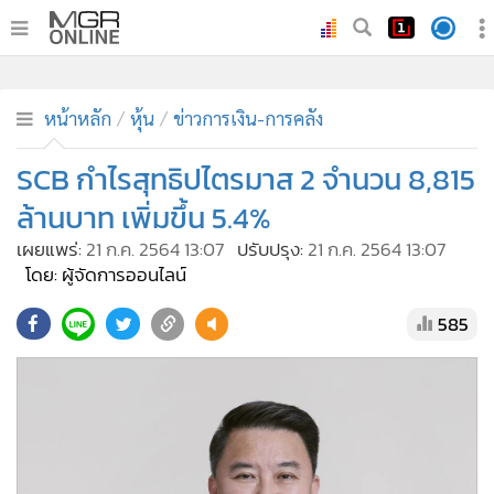
•
หน้าหลัก
•
ทันเหตุการณ์
หน้าหลัก
หุ้น
ข่าวการเงิน-การคลัง
•
ภาคใต้
SCB กำไรสุทธิปไตรมาส 2 จำนวน 8,815
•
ภูมิภาค
ล้านบาท เพิ่มขึ้น 5.4%
•
Online Section
เผยแพร่:
21 ก.ค. 2564 13:07
ปรับปรุง:
21 ก.ค. 2564 13:07
•
บันเทิง
โดย: ผู้จัดการออนไลน์
•
ผู้จัดการรายวัน
585
•
คอลัมนิสต์
•
ละคร
•
CbizReview
•
Cyber BIZ
•
ผู้จัดกวน