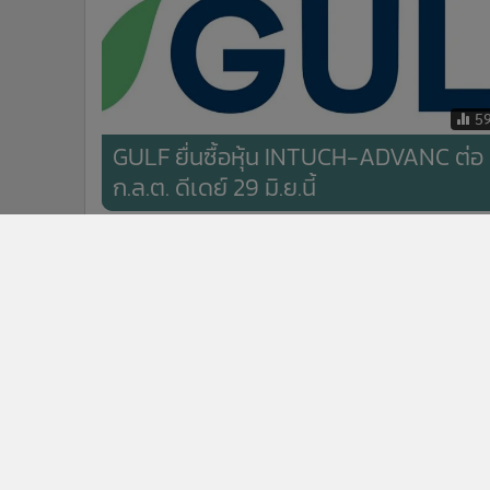
5
GULF ยื่นซื้อหุ้น INTUCH-ADVANC ต่อ
ก.ล.ต. ดีเดย์ 29 มิ.ย.นี้
ข่าวในหมวดล่าสุด
ทองไทยพุ่งพรวด 1,500 บาท แนะอย่าไล่ราคา-รอช้อน
1
ตอนย่อ
ตลท.มั่นใจ Fund Flowเข้าต่อเนื่อง -หวัง Thailand Focu
3
ดึงทุนนอก
ข่า