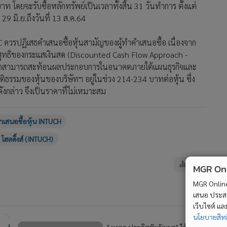
โดยจะรับซื้อหลักทรัพย์เป็นเวลาทั้งสิ้น 31 วันทำการ ตั้งแต่
29 มิ.ย.ถึงวันที่ 13 ส.ค.64
NC ควรปฏิเสธคำเสนอซื้อหุ้นสามัญของผู้ทำคำเสนอซื้อ เนื่องจาก
บันสุทธิของกระแสเงินสด (Discounted Cash Flow Approach -
ื่องจากสามารถสะท้อนผลประกอบการในอนาคตภายใต้แผนธุรกิจและ
ิธรรมของหุ้นของบริษัทฯ อยู่ในช่วง 214-234 บาทต่อหุ้น ซึ่ง
ังกล่าว จึงเป็นราคาที่ไม่เหมาะสม
ำเสนอซื้อหุ้น INTUCH
โฮลดิ้งส์ (INTUCH)
1,137
MGR Onli
MGR Online 
เสนอ ประสบก
เว็บไซต์ แ
นโยบายสิทธ