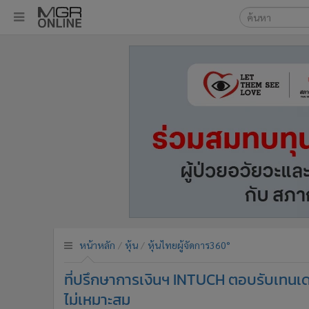
เลือกเครื่องมือท
•
หน้าหลัก
ค้นหา
•
ทันเหตุการณ์
Google
•
ภาคใต้
•
ภูมิภาค
MGR Onl
•
Online Section
ค้นหาขั
•
บันเทิง
•
ผู้จัดการรายวัน
•
คอลัมนิสต์
•
ละคร
•
CbizReview
•
Cyber BIZ
หน้าหลัก
หุ้น
หุ้นไทยผู้จัดการ360°
•
ผู้จัดกวน
ที่ปรึกษาการเงินฯ INTUCH ตอบรับเทนเ
•
Good health & Well-being
•
Green Innovation & SD
ไม่เหมาะสม