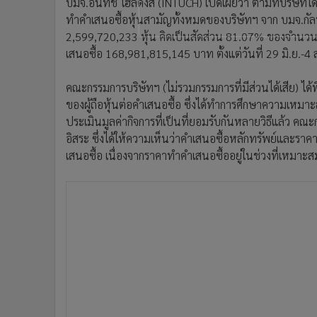
บมจ.อินทัช โฮลดิ้งส์ (INTUCH) เปิดเผยว่า ตามที่บริษัท
•
อินโดจีน
ทำคำเสนอซื้อหุ้นสามัญทั้งหมดของบริษัทฯ จาก บมจ.กัลฟ
•
กองทุนรวม
2,599,720,233 หุ้น คิดเป็นสัดส่วน 81.07% ของจำนวนหุ้
•
Celeb Online
เสนอซื้อ 168,981,815,145 บาท ตั้งแต่วันที่ 29 มิ.ย.-4 
•
Factcheck
คณะกรรมการบริษัทฯ (ไม่รวมกรรมการที่มีส่วนได้เสีย) ไ
•
ญี่ปุ่น
ของผู้ถือหุ้นต่อคำเสนอซื้อ ซึ่งได้ทำการศึกษาความเหม
•
News1
ประเมินมูลค่ากิจการที่เป็นที่ยอมรับกันหลายวิธีแล้ว ค
•
Gotomanager
อิสระ ซึ่งได้ให้ความเห็นว่าคำเสนอซื้อหลักทรัพย์และร
เสนอซื้อ เนื่องจากราคาทำคำเสนอซื้ออยู่ในช่วงที่เหมาะส