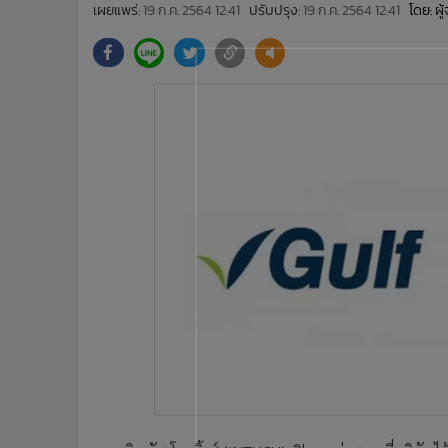
•
Management & HR
เผยแพร่:
19 ก.ค. 2564 12:41
ปรับปรุง:
19 ก.ค. 2564 12:41
โดย: ผ
•
MGR Live
•
Infographic
•
การเมือง
•
ท่องเที่ยว
•
กีฬา
•
ต่างประเทศ
•
Special Scoop
•
เศรษฐกิจ-ธุรกิจ
•
จีน
•
ชุมชน-คุณภาพชีวิต
•
อาชญากรรม
•
Motoring
•
เกม
•
วิทยาศาสตร์
•
SMEs
•
หุ้น