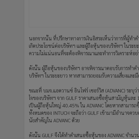
นอกจากนั้น ที่ปรึกษาทางการเงินอิสระเห็นว่าการที่ผู้ทำค
เกิดประโยชน์ต่อบริษัทฯ และผู้ถือหุ้นของบริษัทฯ ในระยะ
ความไม่แน่นอนที่จะต้องพิจารณาและทำการวิเคราะห์อย
ดังนั้น ผู้ถือหุ้นของบริษัทฯ อาจพิจารณาตอบรับการทำค
บริษัทฯ ในระยะยาว หากสามารถยอมรับความเสี่ยงและมีค
ขณะที่ บมจ.แอดวานซ์ อินโฟร์ เซอร์วิส (ADVANC) ระบุว่
ใจของบริษัทฯ จาก GULF ราคาเสนอซื้อหุ้นสามัญหุ้นละ 1
เป็นผู้ถือหุ้นใหญ่ 40.45% ใน ADVANC โดยหากสามารถซื้
ทั้งหมดของ INTUCH จะถือว่า GULF เข้ามามีอำนาจควบคุ
นัยสำคัญใน ADVANC ด้วย
ดังนั้น GULF จึงได้ทำคำเสนอซื้อหุ้นของ ADVANC จำนว