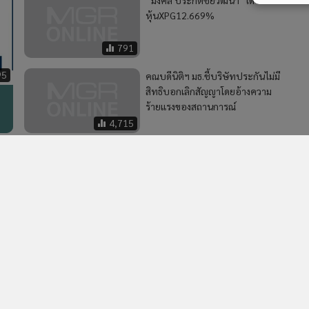
" มงคล ประกิตชัยวัฒนา" ได้
หุ้นXPG12.669%
791
95
คณบดีนิติฯ มธ.ชี้บริษัทประกันไม่มี
สิทธิบอกเลิกสัญญาโดยอ้างความ
ร้ายแรงของสถานการณ์
4,715
2
s
4
ดัชนีหุ้นไทยสิ้น ก.ค. เพิ่มขึ้น 28.9%
วอื่นในหมวด