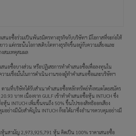
ำเสนอซื้อร่วมเป็นพันธมิตรทางธุรกิจกับบริษัทฯ มีโอกาสที่จะก่อให้
ยาว แต่กระนั้นโอกาสเติบโตทางธุรกิจขึ้นอยู่กับความเสี่ยงและ
่างสมเหตุสมผล
ำเสนอซื้อบางส่วน หรือปฏิเสธการทำคำเสนอซื้อเพื่อลงทุนใน
วามเชื่อมั่นในการดำเนินงานของผู้ทำคำเสนอซื้อและบริษัทฯ
า ตามที่บริษัทได้รับสำเนาคำเสนอซื้อหลักทรัพย์ทั้งหมดโดยสมัคร
20.93 บาท เนื่องจาก GULF เข้าทำคำเสนอซื้อหุ้น INTUCH ซึ่ง
อหุ้น INTUCH เพิ่มขึ้นจนถึง 50% ขึ้นไปของสิทธิออกเสียง
มอย่างมีนัยสำคัญใน INTUCH ก็จะได้มาซึ่งอำนาจควบคุมอย่างมี
นหุ้นสามัญ 2,973,925,791 หุ้น คิดเป็น 100% ราคาเสนอซื้อ