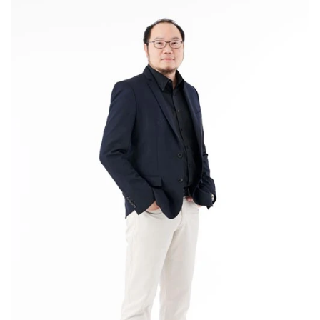
•
Good health & Well-being
•
Green Innovation & SD
•
Management & HR
•
MGR Live
•
Infographic
•
การเมือง
•
ท่องเที่ยว
•
กีฬา
•
ต่างประเทศ
•
Special Scoop
•
เศรษฐกิจ-ธุรกิจ
•
จีน
•
ชุมชน-คุณภาพชีวิต
•
อาชญากรรม
•
Motoring