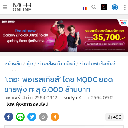
•
หน้าหลัก
•
ทันเหตุการณ์
•
ภาคใต้
•
ภูมิภาค
•
Online Section
หน้าหลัก
หุ้น
ข่าวอสังหาริมทรัพย์
ข่าวประชาสัมพันธ์
•
บันเทิง
•
ผู้จัดการรายวัน
‘เดอะ ฟอเรสเทียส์’ โดย MQDC ยอด
•
คอลัมนิสต์
ขายพุ่ง ทะลุ 6,000 ล้านบาท
•
ละคร
เผยแพร่:
4 มี.ค. 2564 09:12
ปรับปรุง:
4 มี.ค. 2564 09:12
•
CbizReview
โดย: ผู้จัดการออนไลน์
•
Cyber BIZ
496
•
ผู้จัดกวน