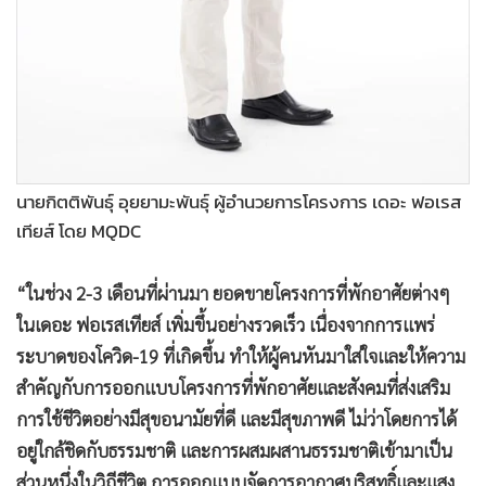
•
เกม
•
วิทยาศาสตร์
•
SMEs
•
หุ้น
•
อินโดจีน
•
กองทุนรวม
นายกิตติพันธุ์ อุยยามะพันธุ์ ผู้อำนวยการโครงการ เดอะ ฟอเรส
•
Celeb Online
เทียส์ โดย MQDC
•
Factcheck
•
ญี่ปุ่น
“ในช่วง 2-3 เดือนที่ผ่านมา ยอดขายโครงการที่พักอาศัยต่างๆ
•
News1
ในเดอะ ฟอเรสเทียส์ เพิ่มขึ้นอย่างรวดเร็ว เนื่องจากการแพร่
•
Gotomanager
ระบาดของโควิด-19 ที่เกิดขึ้น ทำให้ผู้คนหันมาใส่ใจและให้ความ
สำคัญกับการออกแบบโครงการที่พักอาศัยและสังคมที่ส่งเสริม
การใช้ชีวิตอย่างมีสุขอนามัยที่ดี และมีสุขภาพดี ไม่ว่าโดยการได้
อยู่ใกล้ชิดกับธรรมชาติ และการผสมผสานธรรมชาติเข้ามาเป็น
ส่วนหนึ่งในวิถีชีวิต การออกแบบจัดการอากาศบริสุทธิ์และแสง