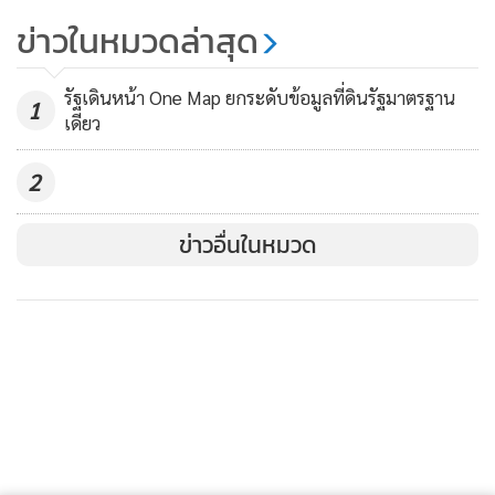
ทาง Online
ข่าวในหมวดล่าสุด
นายกิตติพันธุ์ กล่าวเพิ่มเติมว่า “เราเชื่อว่าลูกค้าและผู้สนใจที่มา
"ร่วมอิสสระ" เปิด "บาบา บีช คลับ
เยี่ยมชมโครงการจะตื่นเต้นที่ได้เห็นสถานที่จริง และได้เห็นความ
หัวหิน" เฟสใหม่ รับดีมานด์บ้านพัก
รัฐเดินหน้า One Map ยกระดับข้อมูลที่ดินรัฐมาตรฐาน
1
คืบหน้าของการก่อสร้างโครงการที่ดำเนินไปอย่างรวดเร็ว ซึ่งเป็น
ต่างจังหวัด-เจาะตลาดนักลงทุน
เดียว
831
เหตุผลที่ทำให้ผู้สนใจตัดสินใจซื้อ โดยในส่วนของความคืบหน้า
ล่าสุดของการก่อสร้างโครงการที่พักอาศัยต่างๆ นั้น โครงการ
2
‘วิสซ์ดอม คอนโดมิเนียม’ และโครงการที่อยู่อาศัย ‘ดิ แอสเพน
ทรี เรสซิเดนซ์’ วางเสาเข็มเสร็จเรียบร้อยแล้ว ส่วนโครงการ ‘มัล
ข่าวอื่นในหมวด
เบอร์รี โกรฟ คอนโดมิเนียม’ และ ‘มัลเบอร์รี โกรฟ วิลล่า’ รวม
ทั้งโครงการ ‘ซิกส์เซนส์ เรสซิเดนซ์’ และส่วนพื้นที่เชิงธุรกิจและ
ไลฟ์สไตล์ต่างๆ เริ่มต้นงานวางเสาเข็มแล้ว นอกจากนั้นความคืบ
หน้าในส่วนอื่นๆ อย่างสะพาน ทางเดิน งานโครงสร้างพื้นฐาน
งานสาธารณูปโภค และอุโมงค์ก่อสร้างเสร็จสมบูรณ์แล้ว”
“ทางเดินยกระดับความยาวกว่า 1.6 กิโลเมตร ซึ่งรวมทางเดินที่
เชื่อมโยงไปยังพื้นที่ต่างๆ และองค์ประกอบหลายๆ ส่วนใน