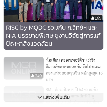
ภายในโครงการและภายในที่พักอาศัย ตลอดจนการจัดวางผังองค์
ประกอบ และการเลือกใช้วัสดุต่างๆ”
165
RISC by MQDC ร่วมกับ ก.วิทย์ฯ และ
NIA บรรยายพิเศษ ชูงานวิจัยสู่การแก้
ปัญหาสิ่งแวดล้อม
"โอเชี่ยน พรอพเพอร์ตี้ฯ" เร่งชิง
ดีมานด์ตลาดขอนแก่น จัดโปรแถม
ทองแท่งฉลองตรุษจีน หนักสูงสุด 16
240
บาท
RML ส่องอสังหาฯ ปี 64 ชะลอตัว
มั่นใจรักษาผู้นำตลาดลักชัวรี ชู
แสดงเพิ่มเติม
กลยุทธ์รีแบรนด์ เน้นขายผ่านช่อง
616