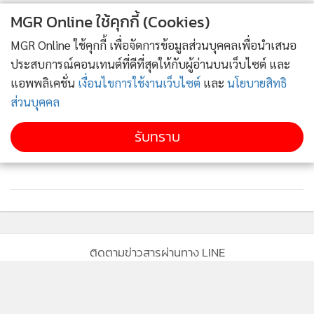
MGR Online ใช้คุกกี้ (Cookies)
โครงการ และทางเดินที่ทอดตัวอยู่เหนือผืนป่าซึ่งอยู่บริเวณ
ใจกลางโครงการ มอบเป็นเส้นทางเดินเท้าท่ามกลางธรรมชาติที่
MGR Online ใช้คุกกี้ เพื่อจัดการข้อมูลส่วนบุคคลเพื่อนำเสนอ
อุดมสมบูรณ์ ก็ก่อสร้างเสร็จเรียบร้อยแล้วเช่นเดียวกัน” นายกิตติ
ประสบการณ์คอนเทนต์ที่ดีที่สุดให้กับผู้อ่านบนเว็บไซต์ และ
พันธุ์ กล่าว
แอพพลิเคชั่น
เงื่อนไขการใช้งานเว็บไซต์
และ
นโยบายสิทธิ
ส่วนบุคคล
จากการเปิดเผยของนายกิตติพันธุ์ อีกหนึ่งปัจจัยสำคัญที่กระตุ้น
รับทราบ
ยอดขายโครงการ ก็คือ การที่โครงการ ‘เดอะ ฟอเรสเทียส์’ ตั้งอยู่
บนทำเลที่มีศักยภาพมากที่สุดแห่งหนึ่ง นั่นคือพื้นที่ยุทธศาสตร์
ของระเบียงเศรษฐกิจภาคตะวันออก (EEC) ซึ่งปัจจุบันมีความคืบ
หน้าอย่างต่อเนื่องในฐานะโครงการสำคัญของประเทศ เป็นสิ่งที่
ช่วยตอกย้ำความมั่นใจให้แก่ผู้ซื้อโครงการ ‘เดอะ ฟอเรสเทียส์’
ว่านี่จะเป็นการลงทุนที่คุ้มค่าด้วย”
ติดตามข่าวสารผ่านทาง LINE
ทั้งนี้ โครงการ เดอะ ฟอเรสเทียส์ มีกำหนดก่อสร้างแล้วเสร็จ
ประมาณปลายปี พ.ศ.2566