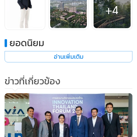
ในครอบครัวจากหลากหลายเจเนอเรชันได้มาอยู่ใกล้ชิดกัน นั่น
+4
คือเหตุผลที่ MQDC ผนึกกำลังกับผู้เชี่ยวชาญ และสถาบันต่างๆ
ที่เป็นสถาบันชั้นนำระดับโลกและสถาบันชั้นนำของประเทศไทย
เพื่อออกแบบรังสรรค์และก่อสร้างโครงการ ‘เดอะ ฟอเรสเทียส์’
ให้เป็นโครงการต้นแบบของการพัฒนาเมืองเพื่อการมีสุขภาพที่ดี
ยอดนิยม
อย่างที่ต้องการ”
อ่านเพิ่มเติม
นายกิตติพันธุ์ กล่าวว่า “ในช่วง 2-3 เดือนที่ผ่านมา ยอดขาย
โครงการที่พักอาศัยต่างๆ ในเดอะ ฟอเรสเทียส์ เพิ่มขึ้นอย่าง
ข่าวที่เกี่ยวข้อง
รวดเร็ว โดยขายไปแล้วกว่า 300 ยูนิต รวมคอนโดมิเนียมและ
วิลล่า ทั้งนี้ เนื่องจากการแพร่ระบาดของโควิด-19 ที่เกิดขึ้น
ทำให้ผู้คนหันมาใส่ใจและให้ความสำคัญกับการออกแบบ
โครงการที่พักอาศัยและสังคมที่ส่งเสริมการใช้ชีวิตอย่างมีสุข
อนามัยที่ดี และมีสุขภาพดี ไม่ว่าโดยการได้อยู่ใกล้ชิดกับ
ธรรมชาติ และการผสมผสานธรรมชาติเข้ามาเป็นส่วนหนึ่งในวิถี
ชีวิต การออกแบบจัดการอากาศบริสุทธิ์ และแสงธรรมชาติ