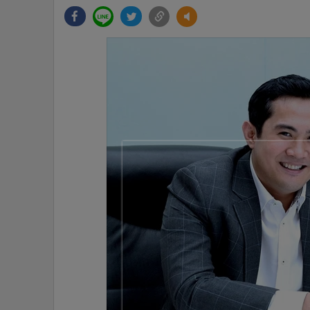
•
Management & HR
•
MGR Live
•
Infographic
•
การเมือง
•
ท่องเที่ยว
•
กีฬา
•
ต่างประเทศ
•
Special Scoop
•
เศรษฐกิจ-ธุรกิจ
•
จีน
•
ชุมชน-คุณภาพชีวิต
•
อาชญากรรม
•
Motoring
•
เกม
•
วิทยาศาสตร์
•
SMEs
•
หุ้น