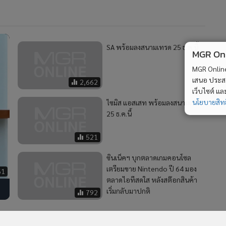
SA พร้อมลงสนามเทรด 25 ธ.ค.นี้
MGR Onli
MGR Online 
เสนอ ประสบก
2,662
เว็บไซต์ แ
นโยบายสิทธ
ไซมิส แอสเสท พร้อมลงสนามเทรด
25 ธ.ค.นี้
521
ซินเน็คฯ บุกตลาดเกมคอนโซล
เตรียมขาย Nintendo ปี 64 มอง
61
ตลาดไอทีสดใส หลังสต๊อกสินค้า
เริ่มกลับมาปกติ
792