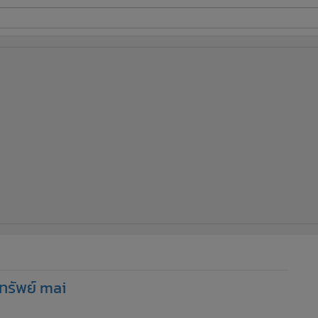
ี่ใช้
ine
้นสูง
กทรัพย์ mai