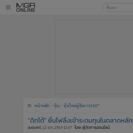
เลือกเครื่องมือท
•
หน้าหลัก
ค้นหา
•
ทันเหตุการณ์
Google
•
ภาคใต้
•
ภูมิภาค
MGR Onl
•
Online Section
ค้นหาขั
•
บันเทิง
•
ผู้จัดการรายวัน
•
คอลัมนิสต์
•
ละคร
•
CbizReview
•
Cyber BIZ
หน้าหลัก
หุ้น
หุ้นไทยผู้จัดการ360°
•
ผู้จัดกวน
"ดิทโต้" ยื่นไฟลิ่งเข้าระดมทุนในตลาดหลั
•
Good health & Well-being
•
Green Innovation & SD
เผยแพร่:
22 ธ.ค. 2563 12:47
โดย: ผู้จัดการออนไลน์