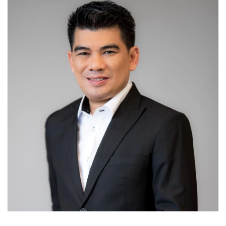
•
Good health & Well-being
•
Green Innovation & SD
•
Management & HR
•
MGR Live
•
Infographic
•
การเมือง
•
ท่องเที่ยว
•
กีฬา
•
ต่างประเทศ
•
Special Scoop
•
เศรษฐกิจ-ธุรกิจ
•
จีน
•
ชุมชน-คุณภาพชีวิต
•
อาชญากรรม
•
Motoring