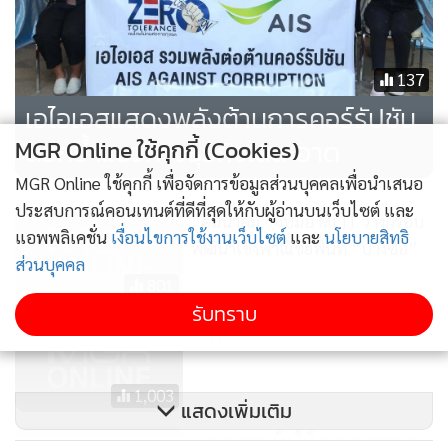
137
เอไอเอสแสดงพลังต้านการคอร์รัปชัน
ตอกย้ำแนวทางธุรกิจใสสะอาด
MGR Online ใช้คุกกี้ (Cookies)
MGR Online ใช้คุกกี้ เพื่อจัดการข้อมูลส่วนบุคคลเพื่อนำเสนอ
ประสบการณ์คอนเทนต์ที่ดีที่สุดให้กับผู้อ่านบนเว็บไซต์ และ
“คมนาคม” จับมือ MLIT วางกรอบ
แอพพลิเคชั่น
เงื่อนไขการใช้งานเว็บไซต์
และ
นโยบายสิทธิ
พัฒนาเชิงพาณิชย์พื้นที่ “บางซื่อ”
ส่วนบุคคล
801
รับทราบ
3 บุรุษผู้กำหนดอนาคต ‘NT’
1,003
แสดงเพิ่มเติม
เลขาสภาฯ เข้ม ให้ ส.ส.สมุทรสาคร-