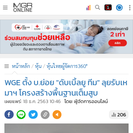
•
หน้าหลัก
•
ทันเหตุการณ์
•
ภาคใต้
•
ภูมิภาค
•
Online Section
หน้าหลัก
หุ้น
หุ้นไทยผู้จัดการ360°
•
บันเทิง
•
ผู้จัดการรายวัน
WGE ตั้ง บ.ย่อย "ดับเบิ้ลยู ทีม" ลุยรับเห
•
คอลัมนิสต์
มาฯ โครงสร้างพื้นฐานเต็มสูบ
•
ละคร
เผยแพร่:
18 ธ.ค. 2563 10:46
โดย: ผู้จัดการออนไลน์
•
CbizReview
206
•
Cyber BIZ
•
ผู้จัดกวน