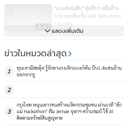
น้อยกว่า 1 ใน 4 ของรายได้ดอกเบี้ยรับเฉลี่ยในแต่ละไตรมาส
"แบงก์ออมสิน" ทุ่มอีก 5 หมื่นล้าน
บาท ออกสินเชื่อ GSB SMEs Extra
นอกจากนี้ ยังมีผลจากการพักชำระหนี้จากพอร์ตสินเชื่ออื่นๆ
Liquidity
และรายได้ดอกเบี้ยรับที่จะต่ำลงจากการปล่อย Soft Loan ตาม
417
แสดงเพิ่มเติม
โครงการที่ร่วมมือกับภาครัฐ นั่นหมายความว่า แม้สินเชื่ออาจจะ
ธปท.ออก 4 มาตรการช่วยเอสเอ็มอี
ยังไม่หดตัวในระยะอันใกล้ แต่ก็จะไม่สร้างรายได้ดอกเบี้ยรับตาม
อัดเงินดูแลระบบ
สภาวะที่ควรจะเป็น
ข่าวในหมวดล่าสุด
264
อย่างไรก็ตาม การผ่อนปรนมาตรการจัดชั้นหนี้ของ ธปท. น่าจะ
ทุนเทามีสะดุ้ง! รู้จักยาแรงเลิกแบงก์พัน บีบ1.4แสนล้าน
1
ช่วยบรรเทาผลกระทบจากการไหลตกชั้นของสินเชื่อมาสู่สินเชื่อ
ออกจากรู
ด้อยคุณภาพที่จะมีผลต่อเนื่องมายังค่าใช้จ่ายในการตั้งสำรองฯ
2
แต่เพื่อเป็นการรับมือกับคุณภาพสินเชื่อในเชิงรุก คาดว่า ธ.พ.
ไทยหลายแห่งอาจยังคงมีแนวทางการตั้งสำรองในเชิงรุกต่อเนื่อง
กรุงไทย หนุนเยาวชนสร้างนวัตกรรมชุมชน ผ่านเวที "ฮัก
เพื่อให้มั่นใจว่ามีความสามารถที่เพียงพอในการรองรับปัญหา
3
แม่ Hackathon" ทีม Jernae จุฬาฯ คว้าแชมป์ ใช้ AI
คุณภาพหนี้ในปีถัดๆ ไป โดยเฉพาะเมื่อสิ้นสุดมาตรการผ่อนปรน
ติดตามทรัพย์สินสูญหาย
ของ ธปท. ซึ่งปัจจัยนี้เองจะเป็นหนึ่งในตัวแปรสำคัญที่กดดันผล