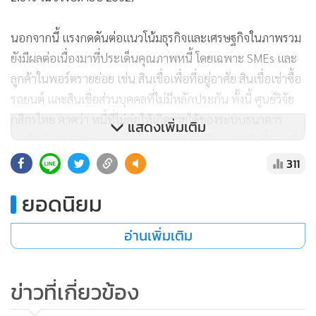
นอกจากนี้ แรงกดดันต่อแนวโน้มธุรกิจและเศรษฐกิจในภาพรวม
ยังมีผลต่อเนื่องมาที่ประเด็นคุณภาพหนี้ โดยเฉพาะ SMEs และ
ลูกค้าในพอร์ตรายย่อย เช่น สินเชื่อเพื่อที่อยู่อาศัย สินเชื่อเช่าซื้อ
รถยนต์ และสินเชื่อส่วนบุคคลที่ไม่มีหลักประกัน ทั้งนี้ ศูนย์วิจัย
กสิกรไทย คาดว่า หนี้ที่ไม่ก่อให้เกิดรายได้ของระบบธนาคาร
แสดงเพิ่มเติม
พาณิชย์ (NPL Ratio) ในไตรมาส 1/2563 มีโอกาสขยับขึ้นมาที่
3.25-3.45% ต่อสินเชื่อรวมของระบบธ.พ.ไทย และสาขา
311
ธ.พ.ต่างประเทศ จากระดับ 2.98% ในไตรมาส 4/2562 ซึ่งทำให้
ยอดนิยม
ประเมินว่า ในไตรมาสแรกของปี 2563 ธนาคารพาณิชย์จะยังคง
มีสัดส่วนค่าใช้จ่ายในการตั้งสำรองเผื่อหนี้สูญและหนี้สงสัยจะสูญ
อ่านเพิ่มเติม
ต่อสินเชื่อ (Credit Cost) อยู่ในระดับสูงใกล้เคียงกับไตรมาสก่อน
หน้า ซึ่งอยู่ที่ 1.50%
ข่าวที่เกี่ยวข้อง
อย่างไรก็ตาม สถานการณ์การระบาดของ COVID-19 ทำให้ภาพ