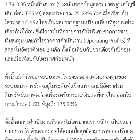
3.79-3.95 หมื่นล้านบาท (ประเมินจากข้อมูลตามมาตรฐานบัญชี
•
เกม
เดิม ก่อน TFRS9) ลดลงประมาณ 25-28% YoY เมื่อเทียบกับ
•
วิทยาศาสตร์
ไตรมาส 1/2562 โดยเป็นผลมาจากฐานเปรียบเทียบที่สูงของช่วง
•
SMEs
เดียวกันปีก่อน ซึ่งมีการบันทึกรายการกำไรพิเศษจากการขาย
•
หุ้น
เงินลงทุน และกำไรจากการดำเนินงาน (Operating Profits) ที่
•
อินโดจีน
ลดลงในอัตราตัวเลข 2 หลัก ทั้งเมื่อเทียบกับช่วงเดียวกันปีก่อน
•
กองทุนรวม
และเมื่อเทียบกับไตรมาสก่อนหน้า
•
Celeb Online
•
Factcheck
ทั้งนี้ แม้กำไรของระบบ ธ.พ. ไทยจะลดลง แต่เงินกองทุนของ
•
ญี่ปุ่น
ระบบธนาคารยังคงอยู่ในระดับที่แข็งแกร่ง และมีอัตราส่วน
•
News1
สินทรัพย์สภาพคล่องเพื่อรองรับกระแสเงินสดที่อาจไหลออกใน
•
Gotomanager
ภาวะวิกฤต (LCR) ที่สูงถึง 175.28%
ทั้งนี้ ผลการดำเนินงานที่ลดลงในไตรมาสแรก หลักๆ เป็นผลมา
จากการปรับตัวลงของรายได้ดอกเบี้ยสุทธิตามการทยอยปรับลด
อัตราดอกเบี้ยเงินกู้ในไตรมาส 1/2563 ขณะที่ภาพรวมสินเชื่อยัง