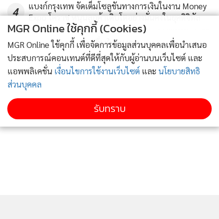
แบงก์กรุงเทพ จัดเต็มโซลูชันทางการเงินในงาน Money
ประกอบการของระบบ ธ.พ. ไทยในช่วงครึ่งปีหลัง และอาจทำให้
4
Expo โคราช หนุนลูกค้าเติบโตอย่างมั่นคงในยุคดิจิทัล
แม้ว่าการประคองผลการดำเนินงานในไตรมาส 2/2563 จะมี
MGR Online ใช้คุกกี้ (Cookies)
ความท้าทายกว่าไตรมาสแรก แต่อาจยังไม่ใช่จุดต่ำสุดของผล
ข่าวอื่นในหมวด
MGR Online ใช้คุกกี้ เพื่อจัดการข้อมูลส่วนบุคคลเพื่อนำเสนอ
ประกอบการในปีนี้เช่นกัน เช่นเดียวกับการติดตามปัจจัยด้าน
ประสบการณ์คอนเทนต์ที่ดีที่สุดให้กับผู้อ่านบนเว็บไซต์ และ
การควบคุมการระบาดของไวรัส COVID-19 ว่าจะยืดเยื้อออกไป
แอพพลิเคชั่น
เงื่อนไขการใช้งานเว็บไซต์
และ
นโยบายสิทธิ
เพียงใด ซึ่งจะมีผลต่อรายได้จากธุรกิจหลักของธนาคารทั้งรายได้
ส่วนบุคคล
จากการปล่อยสินเชื่อและรายได้ค่าธรรมเนียม
รับทราบ
กระนั้นก็ดี ด้วยฐานทุนที่เข้มแข็ง โดยอัตราส่วนเงินกองทุนต่อ
สินทรัพย์เสี่ยง หรือ BIS Ratio ณ สิ้นปี 2562 อยู่ที่ 19.3% ซึ่งสูง
กว่าเกณฑ์ที่กำหนด อัตราส่วนเงินสำรองที่มีต่อสินเชื่อด้อย
คุณภาพ หรือ NPL Coverage Ratio ณ สิ้นไตรมาส 1/2563 ก็
คาดว่าจะอยู่ในระดับสูงที่กว่า 134% สถานะสภาพคล่องที่อยู่ใน
เกณฑ์ดี รวมถึงการบริหารความเสี่ยงที่ระมัดระวัง ทำให้คาดว่า
ระบบ ธ.พ. ไทยสามารถรับมือต่อภาวะถดถอยทางเศรษฐกิจใน