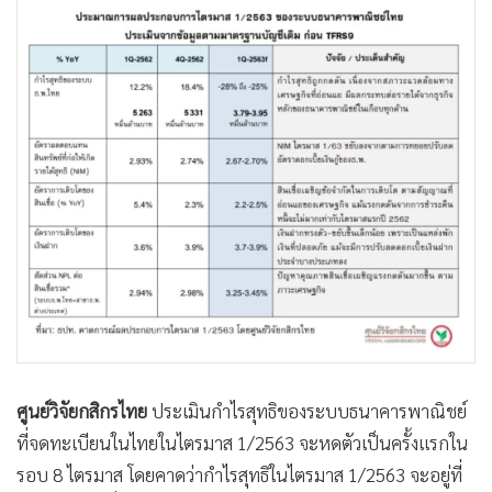
•
Good health & Well-being
•
Green Innovation & SD
•
Management & HR
•
MGR Live
•
Infographic
•
การเมือง
•
ท่องเที่ยว
•
กีฬา
•
ต่างประเทศ
•
Special Scoop
•
เศรษฐกิจ-ธุรกิจ
•
จีน
•
ชุมชน-คุณภาพชีวิต
ศูนย์วิจัยกสิกรไทย
ประเมินกำไรสุทธิของระบบธนาคารพาณิชย์
ที่จดทะเบียนในไทยในไตรมาส 1/2563 จะหดตัวเป็นครั้งแรกใน
•
อาชญากรรม
รอบ 8 ไตรมาส โดยคาดว่ากำไรสุทธิในไตรมาส 1/2563 จะอยู่ที่
•
Motoring