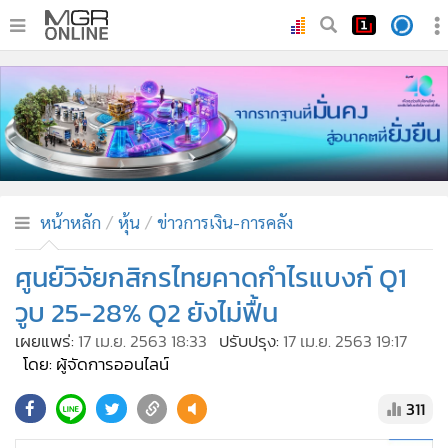
•
หน้าหลัก
•
ทันเหตุการณ์
•
ภาคใต้
•
ภูมิภาค
•
Online Section
หน้าหลัก
หุ้น
ข่าวการเงิน-การคลัง
•
บันเทิง
•
ผู้จัดการรายวัน
ศูนย์วิจัยกสิกรไทยคาดกำไรแบงก์ Q1
•
คอลัมนิสต์
วูบ 25-28% Q2 ยังไม่ฟื้น
•
ละคร
เผยแพร่:
17 เม.ย. 2563 18:33
ปรับปรุง:
17 เม.ย. 2563 19:17
•
CbizReview
โดย: ผู้จัดการออนไลน์
•
Cyber BIZ
311
•
ผู้จัดกวน