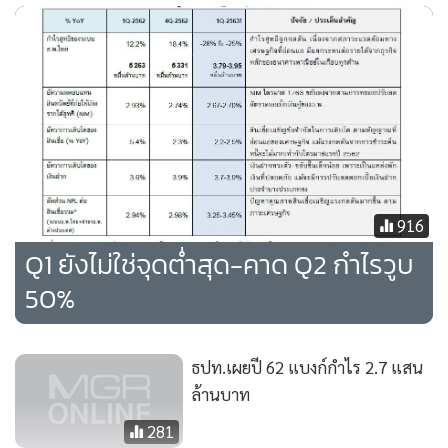
การชะลอตัวของผลประกอบการในไตรมาส 1/2563 ยังไม่ใช่จุด
ที่ต่ำสุดของปีนี้ เพราะยังคงมีผลกระทบเพิ่มเติมการดำเนิน
มาตรการช่วยเหลือลูกหนี้ผู้ประกอบการ SMEs และรายย่อย ซึ่ง
เริ่มขึ้นในช่วงไตรมาส 2/2563
โดยศูนย์วิจัยกสิกรไทย คาดการณ์ในเบื้องต้นว่า กำไรสุทธิ
ไตรมาส 2/2563 จะลดลงมากกว่า 50% YoY เพราะธนาคาร
พาณิชย์ยังคงเดินหน้าลดอัตราดอกเบี้ยเงินกู้ขาเดียวอยู่ แม้จะได้
916
รับการผ่อนภาระทางการเงินบางส่วนลงจากการปรับลดอัตราเงิน
Q1 ยังไม่ใช่จุดต่ำสุด-คาด Q2 กำไรวูบ
นำส่งเข้ากองทุนฟื้นฟูฯ (FIDF) นอกจากนี้ มาตรการพักหนี้ทั้ง
50%
เงินต้นและดอกเบี้ยกับสินเชื่อ SMEs และรายย่อยในกรอบ
ประมาณ 3-6 เดือน น่าจะทำให้รายได้ดอกเบี้ยรับตั้งแต่ใน
ไตรมาส 2/2563 ลดลงตามขนาดของสินเชื่อที่เข้าร่วมโครงการ
ธปท.เผยปี 62 แบงก์กำไร 2.7 แสน
ยกตัวอย่างเช่น การเลื่อนกำหนดชำระหนี้ทั้งเงินต้นและดอกเบี้ย
ล้านบาท
ออกไปเป็นการทั่วไปสำหรับ SMEs ที่เป็นลูกหนี้ปกติที่มีวงเงิน
281
สินเชื่อไม่เกิน 100 ล้านบาท จะมีผลกระทบต่อรายได้ดอกเบี้ยไม่