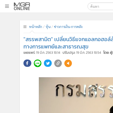
เลือกเครื่องมือท
•
หน้าหลัก
ค้นหา
•
ทันเหตุการณ์
หน้าหลัก
หุ้น
ข่าวการเงิน-การคลัง
Google
•
ภาคใต้
"สรรพสามิต" เปลี่ยนวิธีแจกแอลกอฮอล์ล
•
ภูมิภาค
MGR Onl
ทางการแพทย์และสาธารณสุข
•
Online Section
ค้นหาขั
เผยแพร่:
19 มี.ค. 2563 18:14
ปรับปรุง:
19 มี.ค. 2563 18:54
โดย: ผ
•
บันเทิง
•
ผู้จัดการรายวัน
•
คอลัมนิสต์
•
ละคร
•
CbizReview
•
Cyber BIZ
•
ผู้จัดกวน
•
Good health & Well-being
•
Green Innovation & SD