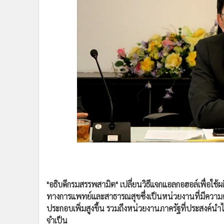
•
Management & HR
•
MGR Live
•
Infographic
•
การเมือง
•
ท่องเที่ยว
•
กีฬา
•
ต่างประเทศ
•
Special Scoop
•
เศรษฐกิจ-ธุรกิจ
•
จีน
•
ชุมชน-คุณภาพชีวิต
•
อาชญากรรม
•
Motoring
•
เกม
"อธิบดีกรมสรรพสามิต" เปลี่ยนวิธีแจกแอลกอฮอล์เพื่อใช้ผ
•
วิทยาศาสตร์
ทางการแพทย์และสาธารณสุขซึ่งเป็นหน่วยงานที่มีความต
•
SMEs
ประกอบเพิ่มสูงขึ้น รวมถึงหน่วยงานภาครัฐที่ประสงค์น
•
หุ้น
จำเป็น