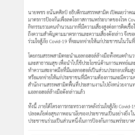
•
อินโดจีน
นายพชร อนันตศิลป์ อธิบดีกรมสรรพสามิต เปิดเผยว่าคณะร
•
กองทุนรวม
มาตรการป้องกันเพื่อลดโอกาสการแพร่ระบาดของโรค Covid-
•
Celeb Online
กิจกรรมรวมคนจำนวนมากที่มีความเสี่ยงสูงต่อการติดเชื้
•
Factcheck
ถึงความสำคัญตามมาตรการและความเสี่ยงดังกล่าว จึงขอ
•
ญี่ปุ่น
ร่วมใจสู้ภัย Covid-19 ที่จะแจกจ่ายให้แก่ประชาชนในวันที่
•
News1
•
Gotomanager
โดยกรมสรรพสามิตจะนำแอลกอฮอล์ล้างมือทั้งหมดจำนว
และสาธารณสุข เพื่อนำไปใช้ประโยชน์ด้านการแพทย์และสา
ทำความสะอาดมือที่มีแอลกอฮอล์เป็นส่วนประกอบเพิ่มสูง
หรือแจกจ่ายให้แก่ประชาชนที่มีความต้องการและมีความ
สำนักงานสรรพสามิตพื้นที่ประสานงานไปยังหน่วยงานท
แอลกอฮอล์ล้างมือดังกล่าวแล้ว
ทั้งนี้ ภายใต้โครงการกระทรวงการคลังร่วมใจสู้ภัย Co
ปลอดภัยต่อสุขภาพอนามัยของประชาชนเป็นอย่างยิ่ง ใ
ประชาชนร่วมเป็นส่วนหนึ่งในการป้องกันการแพร่ระบาดขอ