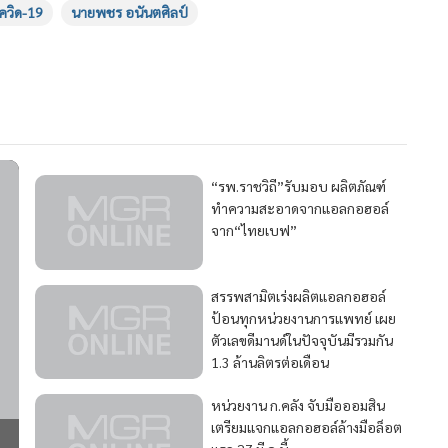
ควิด-19
นายพชร อนันตศิลป์
216
“รพ.ราชวิถี”รับมอบ ผลิตภัณฑ์
ทำความสะอาดจากแอลกอฮอล์
จาก“ไทยเบฟ”
171
สรรพสามิตเร่งผลิตแอลกอฮอล์
ป้อนทุกหน่วยงานการแพทย์ เผย
ตัวเลขดีมานด์ในปัจจุบันมีรวมกัน
1.3 ล้านลิตรต่อเดือน
258
97
หน่วยงาน ก.คลัง จับมือออมสิน
เตรียมแจกแอลกอฮอล์ล้างมือล็อต