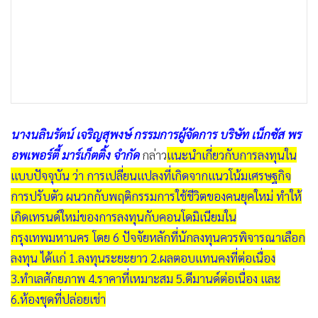
•
เกม
•
วิทยาศาสตร์
•
SMEs
•
หุ้น
•
อินโดจีน
•
กองทุนรวม
นางนลินรัตน์ เจริญสุพงษ์ กรรมการผู้จัดการ บริษัท เน็กซัส พร
•
Celeb Online
อพเพอร์ตี้ มาร์เก็ตติ้ง จำกัด
กล่าว
แนะนำเกี่ยวกับการลงทุนใน
•
Factcheck
แบบปัจจุบัน ว่า การเปลี่ยนแปลงที่เกิดจากแนวโน้มเศรษฐกิจ
•
ญี่ปุ่น
การปรับตัว ผนวกกับพฤติกรรมการใช้ชีวิตของคนยุคใหม่ ทำให้
•
News1
เกิดเทรนด์ใหม่ของการลงทุนกับคอนโดมิเนียมใน
•
Gotomanager
กรุงเทพมหานคร โดย 6 ปัจจัยหลักที่นักลงทุนควรพิจารณาเลือก
ลงทุน ได้แก่ 1.ลงทุนระยะยาว 2.ผลตอบแทนคงที่ต่อเนื่อง
3.ทำเลศักยภาพ 4.ราคาที่เหมาะสม 5.ดีมานด์ต่อเนื่อง และ
6.ห้องชุดที่ปล่อยเช่า