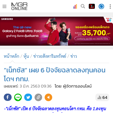
•
หน้าหลัก
•
ทันเหตุการณ์
•
ภาคใต้
•
ภูมิภาค
•
Online Section
หน้าหลัก
หุ้น
ข่าวอสังหาริมทรัพย์
ข่าว
•
บันเทิง
•
ผู้จัดการรายวัน
”เน็กซัส” เผย 6 ปัจจัยฉลาดลงทุนคอน
•
คอลัมนิสต์
โดฯ กทม.
•
ละคร
เผยแพร่:
3 มี.ค. 2563 09:36
โดย: ผู้จัดการออนไลน์
•
CbizReview
64
•
Cyber BIZ
•
ผู้จัดกวน
-"เน็กซัส" เปิด 6 ปัจจัยฉลาดลงทุนคอนโดฯ กทม. คือ 1.ลงทุน