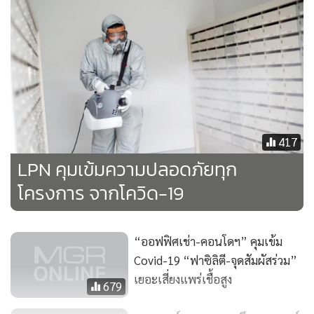
ดีมานด์ต่อเนื่อง หมายถึง คอนโดมิเนียมที่สามารถขายต่อ หรือมี
อัตราการปล่อยเช่าได้อย่างต่อเนื่อง โดยส่วนใหญ่จะเป็นโครงการ
ทำเลที่ตั้งที่มีความต้องการสูง ซึ่งคอนโดมิเนียมที่ใกล้แหล่งงาน
และสถานศึกษา เช่น ใกล้สนามบิน ย่านธุรกิจใจกลางเมือง หรือ
ติดรถไฟฟ้า ใกล้แหล่งชุมชนและทำเลที่ชาวต่างชาตินิยมอาศัย
อยู่จะได้รับความสนใจและมีความต้องการสูง ทำให้นักลงทุนมี
ความมั่นใจ และไม่ต้องหาผู้เช่าใหม่บ่อยๆ และได้กระแสเงินสด
417
เข้ามาอย่างต่อเนื่อง
LPN คุมเข้มความปลอดภัยทุก
โครงการ จากโควิด-19
ห้องชุดที่ปล่อยเช่าต้องมีขนาดที่เหมาะสมไม่ใหญ่หรือเล็กจนเกิน
ไป มีการตกแต่งห้องพร้อมเข้าอยู่ การดูแลสภาพและความ
สะอาดที่ดีภายในห้อง รวมถึงนิติบุคคลที่บริหารส่วนกลางใน
“ออฟฟิศเช่า-คอนโดฯ” คุมเข้ม
โครงการ เป็นอีกหนึ่งตัวช่วยในการปล่อยเช่าหรือขายต่อได้ผล
Covid-19 “ฟาซิลิตี-จุดสัมผัสร่วม”
เยอะเสี่ยงแพร่เชื้อสูง
ตอบแทนที่ดีและรวดเร็วยิ่งขึ้น
679