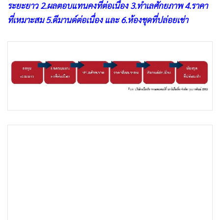
•
Good health & Well-being
ระยะยาว 2.ผลตอบแทนคงที่ต่อเนื่อง 3.ทำเลศักยภาพ 4.ราคา
•
Green Innovation & SD
ที่เหมาะสม 5.ดีมานด์ต่อเนื่อง และ 6.ห้องชุดที่ปล่อยเช่า
•
Management & HR
•
MGR Live
•
Infographic
•
การเมือง
•
ท่องเที่ยว
•
กีฬา
•
ต่างประเทศ
•
Special Scoop
•
เศรษฐกิจ-ธุรกิจ
•
จีน
•
ชุมชน-คุณภาพชีวิต
•
อาชญากรรม
•
Motoring