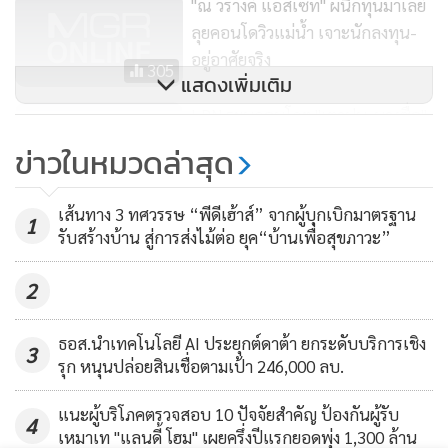
"ณ วรางค์ แอสเซท" ผนึกทุนมาเลย์
ลุยคอนโดวิวแม่น้ำ เจาะนักลงทุน-
อยู่อาศัยจริง
305
แสดงเพิ่มเติม
LPN ระบุคอนโดฯ "เตาปูน-บางซื่อ"
อัตราระบายออกพุ่ง 200 ยูนิตต่อ
ข่าวในหมวดล่าสุด
เดือน ยกระดับสู่ทำเลทอง
433
เส้นทาง 3 ทศวรรษ “พีดีเฮ้าส์” จากผู้บุกเบิกมาตรฐาน
1
รับสร้างบ้าน สู่การส่งไม้ต่อ ยุค“บ้านเพื่อสุขภาวะ”
2
ธอส.นำเทคโนโลยี AI ประยุกต์ดาต้า ยกระดับบริการเชิง
3
รุก หนุนปล่อยสินเชื่อตามเป้า 246,000 ลบ.
แนะผู้บริโภคตรวจสอบ 10 ปัจจัยสำคัญ ป้องกันผู้รับ
4
เหมาเท "แลนดี้ โฮม" เผยครึ่งปีแรกยอดพุ่ง 1,300 ล้าน