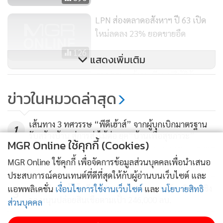
LPN ส่องตลาดอสังหาฯ ปี 63 เปิด
ใหม่ลดลง 23% ยอดขายอืด
126
แสดงเพิ่มเติม
ศาล รธน.แจ้งระเบียบปฏิบัติวัน
ตัดสินคดียุบพรรคส้มหวาน
ข่าวในหมวดล่าสุด
699
เส้นทาง 3 ทศวรรษ “พีดีเฮ้าส์” จากผู้บุกเบิกมาตรฐาน
1
รับสร้างบ้าน สู่การส่งไม้ต่อ ยุค“บ้านเพื่อสุขภาวะ”
MGR Online ใช้คุกกี้ (Cookies)
2
MGR Online ใช้คุกกี้ เพื่อจัดการข้อมูลส่วนบุคคลเพื่อนำเสนอ
ประสบการณ์คอนเทนต์ที่ดีที่สุดให้กับผู้อ่านบนเว็บไซต์ และ
ธอส.นำเทคโนโลยี AI ประยุกต์ดาต้า ยกระดับบริการเชิง
แอพพลิเคชั่น
เงื่อนไขการใช้งานเว็บไซต์
และ
นโยบายสิทธิ
3
รุก หนุนปล่อยสินเชื่อตามเป้า 246,000 ลบ.
ส่วนบุคคล