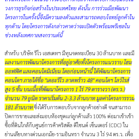
วงการธุรกิจก่อสร้างในประเทศไทย ดังนั้น การร่วมมือพัฒนา
โครงการในครั้งนี้จึงมีความลงตัวและสามารถตอบโจทย์ลูกค้าใน
ทุกด้าน โดยโครงการดังกล่าวคาดว่าจะเปิดตัวพร้อมพรีเซลใน
ช่วงหลังเทศกาลสงกรานต์นี้
สำหรับ บริษัท รีโว เอสเตทฯ มีทุนจดทะเบียน 30 ล้านบาท และมี
ผลงานการพัฒนาโครงการที่อยู่อาศัยทั้งโครงการแนวราบ โฮม
ออฟฟิศ และคอนโดมิเนียม โดยก่อนหน้านี้ ได้พัฒนาโครงการ
คอนโดฯ ภายใต้ชื่อ "เดอะรีโว ลาดพร้าว 48" คอนโดฯ โลว์ไรส์
สูง 5 ชั้น บนเนื้อที่พัฒนาโครงการ 1 ไร่ 79 ตารางวา (ตร.ว.)
จำนวน 79 ยูนิต ราคาเริ่มต้น 2-3.3 ล้านบาท มูลค่าโครงการรวม
181 ล้านบาท
ซึ่งได้รับการตอบรับจากลูกค้าอย่างดี จนสามารถ
ปิดการขายและส่งมอบห้องชุดแก่ลูกค้าแล้ว 100% ต่อมาเข้าเข้า
ซื้อที่ดินใกล้กับศูนย์การค้าคริสตัล ดีไซนด์ เซ็นเตอร์ (CDC) ใน
ย่านเลียบทางด่วนเอกมัย-รามอินทรา จำนวน 3 ไร่ 94 ตร.ว. เพื่อ