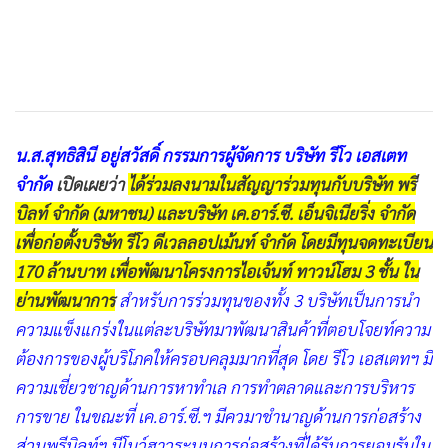
น.ส.สุทธิสินี อยู่สวัสดิ์ กรรมการผู้จัดการ บริษัท รีโว เอสเตท
จำกัด
เปิดเผยว่า
ได้ร่วมลงนามในสัญญาร่วมทุนกับบริษัท พรี
บิลท์ จำกัด (มหาชน) และบริษัท เค.อาร์.ซี. เอ็นจิเนียริ่ง จำกัด
เพื่อก่อตั้งบริษัท รีโว ดีเวลลอปเม้นท์ จำกัด โดยมีทุนจดทะเบียน
170 ล้านบาท เพื่อพัฒนาโครงการไอเจ้นท์ ทาวน์โฮม 3 ชั้น ใน
ย่านพัฒนาการ
สำหรับการร่วมทุนของทั้ง 3 บริษัทเป็นการนำ
ความแข็งแกร่งในแต่ละบริษัทมาพัฒนาสินค้าที่ตอบโจยท์ความ
ต้องการของผู้บริโภคให้ครอบคลุมมากที่สุด โดย รีโว เอสเตทฯ มี
ความเชี่ยวชาญด้านการหาทำเล การทำตลาดและการบริหาร
การขาย ในขณะที่ เค.อาร์.ซี.ฯ มีควมาชำนาญด้านการก่อสร้าง
ส่วนพรีบิลท์ฯ มีโนว์ฮาวระบบการก่อสร้างที่ได้รับการยอมรับใน