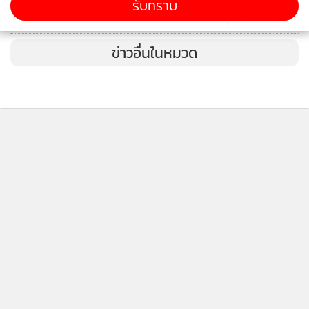
แนะผู้บริโภคตรวจสอบ 10 ปัจจัยสำคัญ ป้องกันผู้รับ
รับทราบ
4
เหมาเท "แลนดี้ โฮม" เผยครึ่งปีแรกยอดพุ่ง 1,300 ล้าน
ข่าวอื่นในหมวด
ติดตามข่าวสารผ่านทาง LINE
MGR Online Application
ติดตาม MGR Online