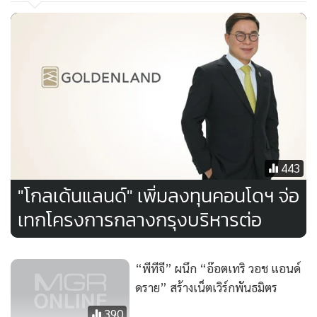
ทั้งนี้
จากการดำเนินงานที่ประสบความสำเร็จอย่างต่อเนื่อง
ทำให้ได้รับความสนใจจาก บริษัท ซีอาร์ส โฮม จำกัด กลุ่มธุรกิจ
อสังหาฯ ประเทศญี่ปุ่น ซึ่งกำลังมองหาผู้ร่วมทุนในการพัฒนา
ตลาดอสังหาฯ ในประเทศไทย ทำให้ทั้ง 2 ฝ่ายได้มีการพูดคุย
และเกิดความร่วมมือกัน โดยการร่วมทุนก่อตั้งบริษัท รีโว ซี
443
อาร์ส โฮม โดยมีทุนจดทะเบียน 52 ล้านบาท เพื่อพัฒนา
"โกลเด้นแลนด์" เพิ่มลงทุนคอนโดฯ จ่อ
โครงการ เรซิโอ-โฮม ทาวน์โฮม วงแหวนรามอินทรา บนพื้นที่
เทกโครงการกลางกรุงบริหารต่อ
พัฒนาโครงการ 6 ไร่ 335 ตร.ว. โดยพัฒนาเป็นทาวน์โฮม
จำนวน 89 ยูนิต มูลค่าขายรวม 235 ล้านบาท
โดยมีราคาขาย
เริ่มต้น 2.65-4 ล้านบาท ซึ่งในการเปิดตัวพร้อมพรีเซลครั้งแรก
“พีทีจี” ผนึก “อ๊อตเทริ วอช แอนด์
สามารถสร้างยอดขายได้ถึง 70% และในปัจจุบันมียอดขายแล้ว
ดราย” สร้างเน็ตเวิร์กพันธมิตร
90% คาดว่าจะสามารถปิดการขาย 100% ในปีนี้
390