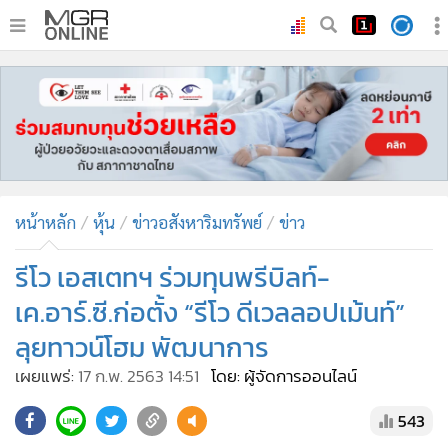
•
หน้าหลัก
•
ทันเหตุการณ์
•
ภาคใต้
•
ภูมิภาค
•
Online Section
หน้าหลัก
หุ้น
ข่าวอสังหาริมทรัพย์
ข่าว
•
บันเทิง
•
ผู้จัดการรายวัน
รีโว เอสเตทฯ ร่วมทุนพรีบิลท์-
•
คอลัมนิสต์
เค.อาร์.ซี.ก่อตั้ง “รีโว ดีเวลลอปเม้นท์”
•
ละคร
ลุยทาวน์โฮม พัฒนาการ
•
CbizReview
เผยแพร่:
17 ก.พ. 2563 14:51
โดย: ผู้จัดการออนไลน์
•
Cyber BIZ
•
ผู้จัดกวน
543