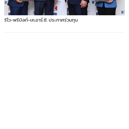
•
เกม
•
วิทยาศาสตร์
รีโว-พรีบิลท์-เค.อาร์.ซี. ประกาศร่วมทุน
•
SMEs
•
หุ้น
•
อินโดจีน
•
กองทุนรวม
•
Celeb Online
•
Factcheck
•
ญี่ปุ่น
•
News1
•
Gotomanager