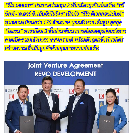
•
Good health & Well-being
“รีโว เอสเตท” ประกาศร่วมทุน 2 พันธมิตรธุรกิจก่อสร้าง "พรี
•
Green Innovation & SD
บิลท์ -เค.อาร์.ซี. เอ็นจิเนียริ่งฯ" เปิดตัว “รีโว ดีเวลลอปเม้นท์”
•
Management & HR
ทุนจดทะเบียนกว่า 170 ล้านบาท บุกอสังหาฯ เต็มสูบ ลุยผุด
•
MGR Live
“ไอเซน” ทาวน์โฮม 3 ชั้นย่านพัฒนาการต่อยอดธุรกิจอสังหาฯ
•
Infographic
คาดเปิดขายหลังเทศกาลสงกรานต์ พร้อมดึงจุดแข็งพันธมิตร
•
การเมือง
สร้างความเชื่อมั่นลูกค้าด้านคุณภาพงานก่อสร้าง
•
ท่องเที่ยว
•
กีฬา
•
ต่างประเทศ
•
Special Scoop
•
เศรษฐกิจ-ธุรกิจ
•
จีน
•
ชุมชน-คุณภาพชีวิต
•
อาชญากรรม
•
Motoring