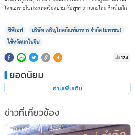
แสดงเพิ่มเติม
โดยเฉพาะในประเทศเวียดนาม กัมพูชา ลาวและไทย ซึ่งเป็นอีก
ปัจจัยที่จะช่วยสนับสนุนให้ยอดขายปี 2563 ของซีพีเอฟ สามารถ
เติบโตได้ตามเป้าหมายที่วางไว้ประมาณ 600,000 ล้านบาท
ซีพีเอฟ
บริษัท เจริญโภคภัณฑ์อาหาร จำกัด (มหาชน)
ไข้หวัดนกในจีน
124
ยอดนิยม
อ่านเพิ่มเติม
ข่าวที่เกี่ยวข้อง