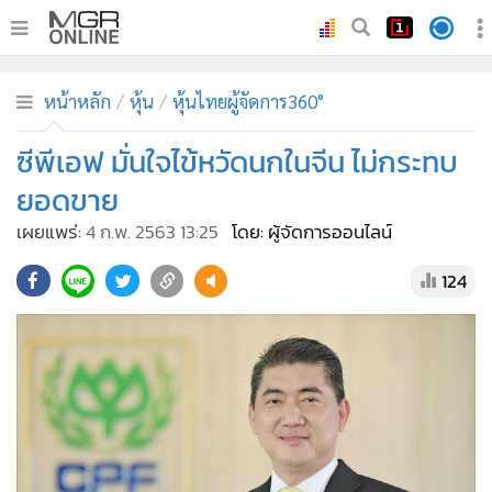
•
หน้าหลัก
หน้าหลัก
หุ้น
หุ้นไทยผู้จัดการ360°
•
ทันเหตุการณ์
•
ซีพีเอฟ มั่นใจไข้หวัดนกในจีน ไม่กระทบ
ภาคใต้
•
ภูมิภาค
ยอดขาย
•
Online Section
เผยแพร่:
4 ก.พ. 2563 13:25
โดย: ผู้จัดการออนไลน์
•
บันเทิง
124
•
ผู้จัดการรายวัน
•
คอลัมนิสต์
•
ละคร
•
CbizReview
•
Cyber BIZ
•
ผู้จัดกวน