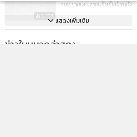
! จนท.ชายแดนสระแก้ว​เข้มเฝ้าระวัง
1,408
แสดงเพิ่มเติม
หุ้นยังรับแรงกดดันการระบาดของ
ไวรัสโคโรนา ซ้ำเติมเจอไข้หวัดนก
ข่าวในหมวดล่าสุด
H5N1
168
แม็กซ์แวลูจะเปลี่ยนเป็น“ท็อปส์” เซ็นทรัลไล่
1
ซื้อ30สาขา
2
ก.ล.ต. เปิดรับความเห็นปรับเกณฑ์กองทุน SRI และ
3
ลงทุนหุ้นโครงการ JUMP+
ก.ล.ต.ผนึกแบงก์ชาติคุม USDT คาดออกเกณฑ์กำกับ
4
ภายในปีนี้