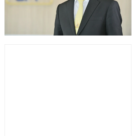
•
Good health & Well-being
•
Green Innovation & SD
•
Management & HR
•
MGR Live
•
Infographic
•
การเมือง
•
ท่องเที่ยว
•
กีฬา
•
ต่างประเทศ
•
Special Scoop
•
เศรษฐกิจ-ธุรกิจ
•
จีน
•
ชุมชน-คุณภาพชีวิต
•
อาชญากรรม
•
Motoring