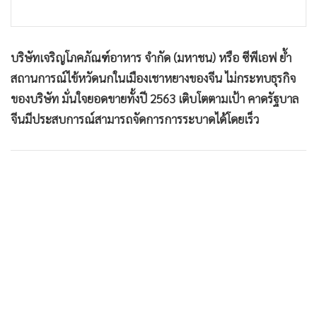
•
เกม
•
วิทยาศาสตร์
•
SMEs
บริษัทเจริญโภคภัณฑ์อาหาร จำกัด (มหาชน) หรือ ซีพีเอฟ ย้ำ
สถานการณ์ไข้หวัดนกในเมืองเชาหยางของจีน ไม่กระทบธุรกิจ
•
หุ้น
ของบริษัท มั่นใจยอดขายทั้งปี 2563 เติบโตตามเป้า คาดรัฐบาล
•
อินโดจีน
จีนมีประสบการณ์สามารถจัดการการระบาดได้โดยเร็ว
•
กองทุนรวม
•
Celeb Online
•
Factcheck
•
ญี่ปุ่น
•
News1
•
Gotomanager