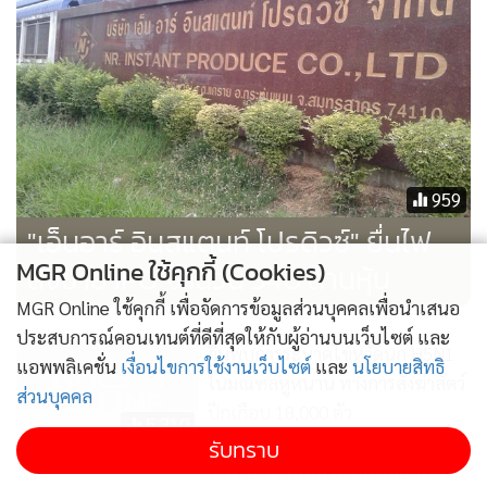
959
"เอ็นอาร์ อินสแตนท์ โปรดิวซ์" ยื่นไฟ
MGR Online ใช้คุกกี้ (Cookies)
ลิ่งขาย IPO จำนวน 340 ล้านหุ้น
MGR Online ใช้คุกกี้ เพื่อจัดการข้อมูลส่วนบุคคลเพื่อนำเสนอ
ประสบการณ์คอนเทนต์ที่ดีที่สุดให้กับผู้อ่านบนเว็บไซต์ และ
จีนพบการระบาดไข้หวัดนก H5N1
แอพพลิเคชั่น
เงื่อนไขการใช้งานเว็บไซต์
และ
นโยบายสิทธิ
ในมณฑลหูหนาน ทางการสั่งฆ่าสัตว์
ส่วนบุคคล
ปีกเกือบ 18,000 ตัว
5,310
รับทราบ
โคโรนา​ยังไม่ทันไปไข้​หวัดนกก็มาซ้ำ​