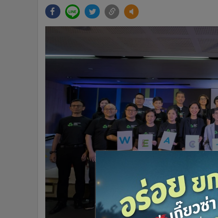
•
Management & HR
•
MGR Live
•
Infographic
•
การเมือง
•
ท่องเที่ยว
•
กีฬา
•
ต่างประเทศ
•
Special Scoop
•
เศรษฐกิจ-ธุรกิจ
•
จีน
•
ชุมชน-คุณภาพชีวิต
•
อาชญากรรม
•
Motoring
•
เกม
•
วิทยาศาสตร์
•
SMEs
•
หุ้น