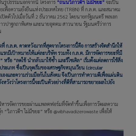
ป็นรูปธรรม
นอกจากนี้ โครงการ
“ถนนวิภาวดีฯ ไม่มีขยะ”
จะเป็น
่ายเพื่อความยั่งยืนแห่งประเทศไทย (TRBN) ที่ ก.ล.ต. และสมาคม
ละเปิดตัวไปเมื่อวันที่ 2 ธันวาคม 2562 โดยนายกรัฐมนตรี พลเอก
มกล่าวปาฐกถาพิเศษ และนายอุตตม สาวนายน รัฐมนตรีว่าการ
N
่งที่ ก.ล.ต. คาดหวังมากที่สุดจากโครงการนี้คือ การสร้างจิตสำนึกให้
มีเป้าหมายให้แต่ละบริษัท รวมทั้ง ก.ล.ต. มีการจัดการขยะที่มี
อ “ลดใช้ นำกลับมาใช้ซ้ำ และรีไซเคิล” เริ่มตั้งแต่ลดการใช้สิ่ง
ะเภท ซึ่งเป็นจุดเริ่มของเศรษฐกิจหมุนเวียน (circular
าเองและความร่วมมือกันในสังคม จึงเป็นการทำความดีเพื่อแผ่นดิน
ังหวังว่าโครงการนี้จะเป็นตัวอย่างที่ดีที่สามารถขยายผลไปยัง
ารบริหารจัดการขยะผ่านแพลตฟอร์มที่จัดทำขึ้นเพื่อการวัดผลความ
๊ก “วิภาวดีฯ ไม่มีขยะ” หรือ @vibhavadizerowaste เพื่อให้