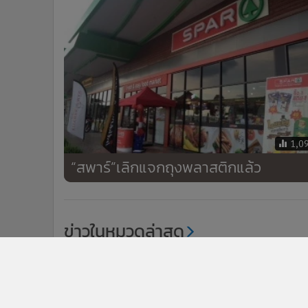
1,0
“สพาร์”เลิกแจกถุงพลาสติกแล้ว
ข่าวในหมวดล่าสุด
1
MINTโกยกำไรงวดนี้กว่า3.3 พันล.
3
TQR งวดนี้กำไรนิวไฮ บอร์ดฯ เคาะจ่ายปันผล 0.203 บ.