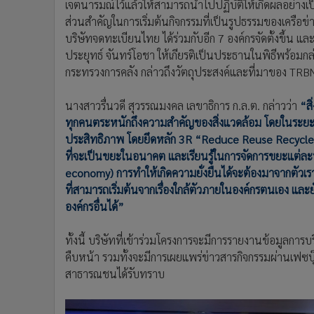
เจตนารมณ์ไว้แล้วให้สามารถนำไปปฏิบัติให้เกิดผลอย่างเ
ส่วนสำคัญในการเริ่มต้นกิจกรรมที่เป็นรูปธรรมของเครือข
บริษัทจดทะเบียนไทย ได้ร่วมกับอีก 7 องค์กรจัดตั้งขึ้น แ
ประยุทธ์ จันทร์โอชา ให้เกียรติเป็นประธานในพิธีพร้อ
กระทรวงการคลัง กล่าวถึงวัตถุประสงค์และที่มาของ TRB
นางสาวรื่นวดี สุวรรณมงคล เลขาธิการ ก.ล.ต. กล่าวว่า
“สิ
ทุกคนตระหนักถึงความสำคัญของสิ่งแวดล้อม โดยในระยะแรก
ประสิทธิภาพ โดยยึดหลัก 3R “Reduce Reuse Recycle” หรื
ที่จะเป็นขยะในอนาคต และเรียนรู้ในการจัดการขยะแต่ละปร
economy) การทำให้เกิดความยั่งยืนได้จะต้องมาจากตัวเร
ที่สามารถเริ่มต้นจากเรื่องใกล้ตัวภายในองค์กรตนเอง และย
องค์กรอื่นได้”
ทั้งนี้ บริษัทที่เข้าร่วมโครงการจะมีการรายงานข้อมูลก
คืบหน้า รวมทั้งจะมีการเผยแพร่ข่าวสารกิจกรรมผ่านเฟซบุ
สาธารณชนได้รับทราบ