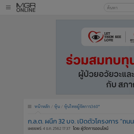
เลือกเครื่องมือท
•
หน้าหลัก
ค้นหา
•
ทันเหตุการณ์
Google
•
ภาคใต้
•
ภูมิภาค
MGR Onl
•
Online Section
ค้นหาขั
•
บันเทิง
•
ผู้จัดการรายวัน
•
คอลัมนิสต์
•
ละคร
•
CbizReview
•
Cyber BIZ
หน้าหลัก
หุ้น
หุ้นไทยผู้จัดการ360°
•
ผู้จัดกวน
ก.ล.ต. ผนึก 32 บจ. เปิดตัวโครงการ “ถนนว
•
Good health & Well-being
•
Green Innovation & SD
เผยแพร่:
4 ธ.ค. 2562 17:37
โดย: ผู้จัดการออนไลน์