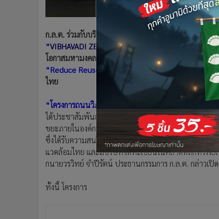
•
อินโดจีน
•
กองทุนรวม
ก.ล.ต. ร่วมกับบริษัทจดทะเบียนที่อยู่ในบริเวณถนนวิภาว
•
Celeb Online
“VIBHAVADI ZERO WASTE”
ซึ่งเป็นการดำเนินการภายใ
•
Factcheck
โอกาสมหามงคลพระราชพิธีบรมราชาภิเษก มุ่งเป้าบริหาร
•
ญี่ปุ่น
“Reduce Reuse Recycle” หรือ “ลดใช้ นำกลับมาใช้ซ้ำ
•
News1
ไทย
•
Gotomanager
“โครงการถนนวิภาวดีฯ ไม่มีขยะ”
ได้ริเริ่มขึ้นโดยสำนั
ได้ประชาสัมพันธ์เชิญชวนบริษัทจดทะเบียนที่มีที่ทำการห
ขยะภายในองค์กรอย่างมีประสิทธิภาพ และลดขยะที่ไม่สาม
ซึ่งได้รับความสนใจจากภาคธุรกิจเป็นจำนวนมากนั้น ได้เปิด
แวดล้อมไทย และมีบริษัทจดทะเบียนในตลาดหลักทรัพย์เข้า
กนายวรวิทย์ จำปีรัตน์ ประธานกรรมการ ก.ล.ต. กล่าวเปิ
ทั้งนี้ โครงการ