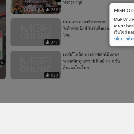
ทองธนากุล
MGR Onli
269
MGR Online 
เอไอเอส อาสาจัดการขยะ
เสนอ ประสบก
อิเล็กทรอนิกส์ รับวันสิ่งแวดล้อม
เว็บไซต์ แ
ไทย
นโยบายสิทธ
347
เทสโก้ โลตัส ประกาศเลิกใช้หลอด
พลาสติกทุกสาขา!! ดีเดย์ 4 ธ.ค.วัน
96
สิ่งแวดล้อมไทย
820
2
4
GUNKUL – LH Bank ลงสัญญาสินเชื่อสีเขียว 1 พันล.