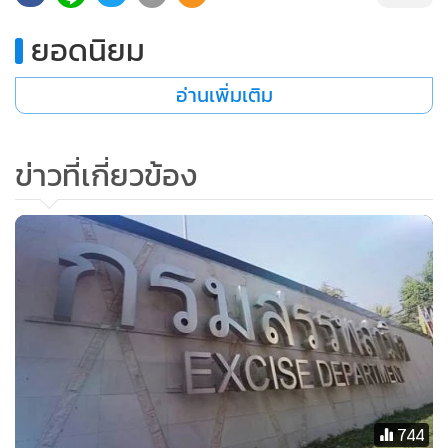
ขึ้นจากปกติถึง 3 เท่า และยังเป็นการลดการรั่วไหลของการจัด
ยอดนิยม
เก็บภาษีน้ำมันเพื่อการส่งออกได้เป็นอย่างดี
อ่านเพิ่มเติม
นอกจากนี้ ธนาคารฯ ยังได้นำระบบดิจิทัลมาใช้ในการวางหลัก
ทรัพย์ค้ำประกันค่าภาษีสรรพสามิต (e-Bank Guarantee) โดยผู้
ข่าวที่เกี่ยวข้อง
ประกอบการสามารถดำเนินการผ่านช่องทางออนไลน์ของกรม
สรรพสามิตได้ตลอด 24 ชม. เพิ่มความสะดวก รวดเร็ว และลดขั้น
ตอนในการดำเนินงาน รวมทั้งผู้ประกอบการยังสามารถบริหาร
จัดการสภาพคล่องในการดำเนินธุรกิจได้อย่างต่อเนื่อง และ
พัฒนาระบบการชำระค่าธรรมเนียมการขอใบอนุญาตรายปีการ
จำหน่ายสุรา ยาสูบ และไพ่ ผู้ประกอบการจะได้รับความสะดวก
ในการต่อภาษีใบอนุญาตเพียงแค่นำเลขที่ใบอนุญาต แจ้งต่อ
ธนาคารสามารถรอรับใบอนุญาตได้ทันที สามารถชำระผ่านสาขา
ของธนาคารกรุงไทยกว่า 1,100 สาขาทั่วประเทศ ประหยัดเวลา
การเดินทาง เอกสารต่างๆ ไม่ต้องเสี่ยงต่อการตกหล่นศูนย์หาย
744