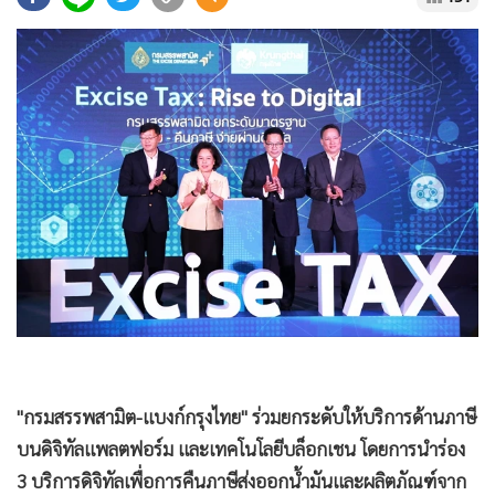
•
Good health & Well-being
•
Green Innovation & SD
•
Management & HR
•
MGR Live
•
Infographic
•
การเมือง
•
ท่องเที่ยว
•
กีฬา
•
ต่างประเทศ
•
Special Scoop
•
เศรษฐกิจ-ธุรกิจ
•
จีน
•
ชุมชน-คุณภาพชีวิต
"กรมสรรพสามิต-แบงก์กรุงไทย" ร่วมยกระดับให้บริการด้านภาษี
•
อาชญากรรม
บนดิจิทัลแพลตฟอร์ม และเทคโนโลยีบล็อกเชน โดยการนำร่อง
•
Motoring
3 บริการดิจิทัลเพื่อการคืนภาษีส่งออกน้ำมันและผลิตภัณฑ์จาก