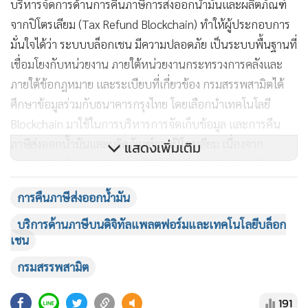
บริหารจัดการด้านการคืนภาษีการส่งออกน้ำมันและผลิตภัณฑ์
จากปิโตรเลียม (Tax Refund Blockchain) ทำให้ผู้ประกอบการ
มั่นใจได้ว่า ระบบบล็อกเชน มีความปลอดภัย เป็นระบบพื้นฐานที่
เชื่อมโยงกับหน่วยงาน ภายใต้หน่วยงานกระทรวงการคลังและ
ภายใต้ข้อกฎหมาย และระเบียบที่เกี่ยวข้อง กรมสรรพสามิตได้
ศึกษาข้อมูลร่วมกับธนาคารกรุงไทย โดยเลือกนำเทคโนโลยี
Blockchain มาใช้ในการบริหารการจัดเก็บข้อมูล และการคืน
ภาษีส่งออกน้ำมันและผลิตภัณฑ์จากปิโตรเลียม เนื่องจาก
แสดงเพิ่มเติม
เทคโนโลยีบล็อกเชนมีคุณสมบัติที่ช่วยเพิ่มประสิทธิภาพในการ
บริหารจัดการข้อมูล มีความโปร่งใส และสามารถตรวจสอบความ
การคืนภาษีส่งออกน้ำมัน
ถูกต้องจากแหล่งที่มาตั้งแต่สินค้าน้ำมันออกจากโรงอุตสาหกรรม
ไปยังคลังเก็บสินค้า จนถึงกระบวนการส่งออกไปยังประเทศปลาย
บริการด้านภาษีบนดิจิทัลแพลตฟอร์มและเทคโนโลยีบล็อก
เชน
ทาง ซึ่งขั้นตอนทั้งหมดสามารถตรวจสอบสถานะได้ตั้งแต่การยื่น
ขอคืนภาษีจนกระทั่งได้รับภาษีคืน ซึ่งจะช่วยลดขั้นตอนการตรวจ
กรมสรรพสามิต
สอบเอกสารที่ซ้ำซ้อนและสามารถตรวจสอบความถูกต้องได้ทันที
191
เทคโนโลยีบล็อกเชนช่วยให้กระบวนการในการคืนภาษีรวดเร็ว