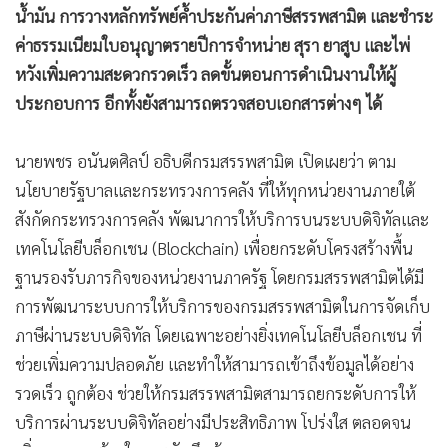
น้ำมัน การวางหลักทรัพย์ค้ำประกันค่าภาษีสรรพสามิต และชำระ
•
เกม
ค่าธรรมเนียมใบอนุญาตรายปีการจำหน่าย สุรา ยาสูบ และไพ่
•
วิทยาศาสตร์
หวังเพิ่มความสะดวกรวดเร็ว ลดขั้นตอนการดำเนินงานให้ผู้
•
SMEs
ประกอบการ อีกทั้งยังสามารถตรวจสอบเอกสารต่างๆ ได้
•
หุ้น
•
อินโดจีน
นายพชร อนันตศิลป์ อธิบดีกรมสรรพสามิต เปิดเผยว่า ตาม
•
กองทุนรวม
นโยบายรัฐบาลและกระทรวงการคลัง ที่ให้ทุกหน่วยงานภายใต้
•
Celeb Online
สังกัดกระทรวงการคลัง พัฒนาการให้บริการบนระบบดิจิทัลและ
•
Factcheck
เทคโนโลยีบล็อกเชน (Blockchain) เพื่อยกระดับโครงสร้างพื้น
•
ญี่ปุ่น
ฐานรองรับภารกิจของหน่วยงานภาครัฐ โดยกรมสรรพสามิตได้มี
•
News1
การพัฒนาระบบการให้บริการของกรมสรรพสามิตในการจัดเก็บ
•
Gotomanager
ภาษีผ่านระบบดิจิทัล โดยเฉพาะอย่างยิ่งเทคโนโลยีบล็อกเชน ที่
ช่วยเพิ่มความปลอดภัย และทำให้สามารถเข้าถึงข้อมูลได้อย่าง
รวดเร็ว ถูกต้อง ช่วยให้กรมสรรพสามิตสามารถยกระดับการให้
บริการผ่านระบบดิจิทัลอย่างมีประสิทธิภาพ โปร่งใส ตลอดจน