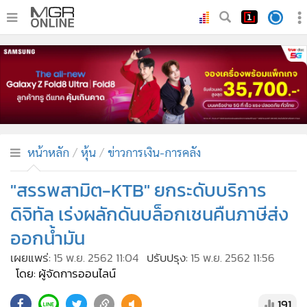
•
หน้าหลัก
•
ทันเหตุการณ์
•
ภาคใต้
•
ภูมิภาค
•
Online Section
หน้าหลัก
หุ้น
ข่าวการเงิน-การคลัง
•
บันเทิง
•
ผู้จัดการรายวัน
"สรรพสามิต-KTB" ยกระดับบริการ
•
คอลัมนิสต์
ดิจิทัล เร่งผลักดันบล็อกเชนคืนภาษีส่ง
•
ละคร
ออกน้ำมัน
•
CbizReview
เผยแพร่:
15 พ.ย. 2562 11:04
ปรับปรุง:
15 พ.ย. 2562 11:56
•
Cyber BIZ
โดย: ผู้จัดการออนไลน์
•
ผู้จัดกวน
191