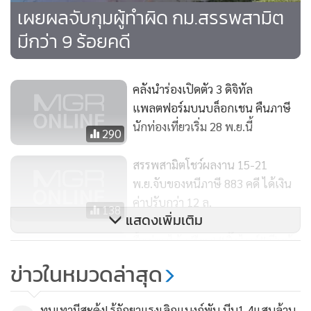
เผยผลจับกุมผู้ทำผิด กม.สรรพสามิต
มีกว่า 9 ร้อยคดี
คลังนำร่องเปิดตัว 3 ดิจิทัล
แพลตฟอร์มบนบล็อกเชน คืนภาษี
นักท่องเที่ยวเริ่ม 28 พ.ย.นี้
290
สรรพสามิตโชว์ผลงาน 15-21
พ.ย.จับของหนีภาษี 883 คดี ได้เงิน
ค่าปรับกว่า 12 ล.
138
แสดงเพิ่มเติม
ซื้อก่อนได้เปรียบ! “บิ๊กไบค์” ปีหน้า
จ่อเก็บภาษีเพิ่มหลักแสนบาท
ข่าวในหมวดล่าสุด
2,588
ทุนเทามีสะดุ้ง! รู้จักยาแรงเลิกแบงก์พัน บีบ1.4แสนล้าน