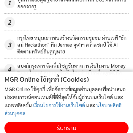
1
ออกจากรู
2
กรุงไทย หนุนเยาวชนสร้างนวัตกรรมชุมชน ผ่านเวที "ฮัก
3
แม่ Hackathon" ทีม Jernae จุฬาฯ คว้าแชมป์ ใช้ AI
ติดตามทรัพย์สินสูญหาย
แบงก์กรุงเทพ จัดเต็มโซลูชันทางการเงินในงาน Money
4
Expo โคราช หนุนลูกค้าเติบโตอย่างมั่นคงในยุคดิจิทัล
MGR Online ใช้คุกกี้ (Cookies)
ข่าวอื่นในหมวด
MGR Online ใช้คุกกี้ เพื่อจัดการข้อมูลส่วนบุคคลเพื่อนำเสนอ
ประสบการณ์คอนเทนต์ที่ดีที่สุดให้กับผู้อ่านบนเว็บไซต์ และ
แอพพลิเคชั่น
เงื่อนไขการใช้งานเว็บไซต์
และ
นโยบายสิทธิ
ส่วนบุคคล
รับทราบ
ติดตามข่าวสารผ่านทาง LINE