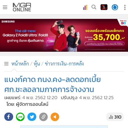
•
หน้าหลัก
•
ทันเหตุการณ์
•
ภาคใต้
•
ภูมิภาค
•
Online Section
หน้าหลัก
หุ้น
ข่าวการเงิน-การคลัง
•
บันเทิง
•
ผู้จัดการรายวัน
แบงก์คาด กนง.คง-ลดดอกเบี้ย
•
คอลัมนิสต์
ศก.ชะลอลามภาคการจ้างงาน
•
ละคร
เผยแพร่:
4 พ.ย. 2562 12:20
ปรับปรุง:
4 พ.ย. 2562 12:25
•
CbizReview
โดย: ผู้จัดการออนไลน์
•
Cyber BIZ
310
•
ผู้จัดกวน