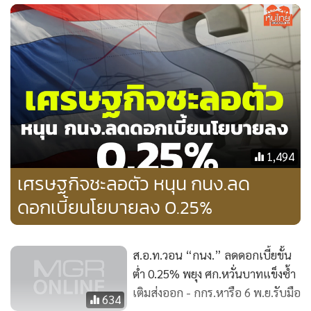
1,494
เศรษฐกิจชะลอตัว หนุน กนง.ลด
ดอกเบี้ยนโยบายลง 0.25%
ส.อ.ท.วอน “กนง.” ลดดอกเบี้ยขั้น
ต่ำ 0.25% พยุง ศก.หวั่นบาทแข็งซ้ำ
เติมส่งออก - กกร.หารือ 6 พ.ย.รับมือ
634