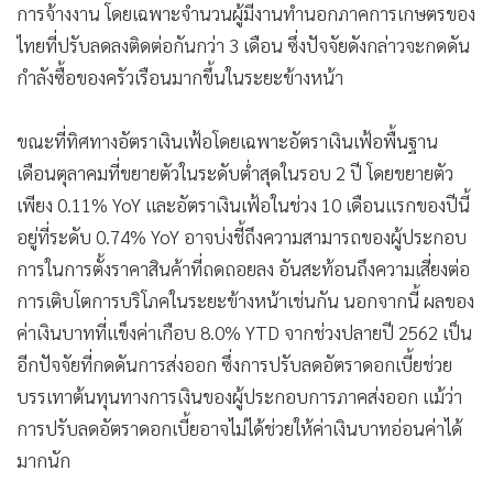
การจ้างงาน โดยเฉพาะจำนวนผู้มีงานทำนอกภาคการเกษตรของ
•
เกม
ไทยที่ปรับลดลงติดต่อกันกว่า 3 เดือน ซึ่งปัจจัยดังกล่าวจะกดดัน
•
วิทยาศาสตร์
กำลังซื้อของครัวเรือนมากขึ้นในระยะข้างหน้า
•
SMEs
•
หุ้น
ขณะที่ทิศทางอัตราเงินเฟ้อโดยเฉพาะอัตราเงินเฟ้อพื้นฐาน
•
อินโดจีน
เดือนตุลาคมที่ขยายตัวในระดับต่ำสุดในรอบ 2 ปี โดยขยายตัว
•
กองทุนรวม
เพียง 0.11% YoY และอัตราเงินเฟ้อในช่วง 10 เดือนแรกของปีนี้
•
Celeb Online
อยู่ที่ระดับ 0.74% YoY อาจบ่งชี้ถึงความสามารถของผู้ประกอบ
•
Factcheck
การในการตั้งราคาสินค้าที่ถดถอยลง อันสะท้อนถึงความเสี่ยงต่อ
•
ญี่ปุ่น
การเติบโตการบริโภคในระยะข้างหน้าเช่นกัน นอกจากนี้ ผลของ
•
News1
ค่าเงินบาทที่แข็งค่าเกือบ 8.0% YTD จากช่วงปลายปี 2562 เป็น
•
Gotomanager
อีกปัจจัยที่กดดันการส่งออก ซึ่งการปรับลดอัตราดอกเบี้ยช่วย
บรรเทาต้นทุนทางการเงินของผู้ประกอบการภาคส่งออก แม้ว่า
การปรับลดอัตราดอกเบี้ยอาจไม่ได้ช่วยให้ค่าเงินบาทอ่อนค่าได้
มากนัก