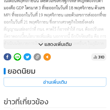
ในเดือนพฤศจิกายนนี้ โดยตัวเลขเศรษฐกิจที่สำคัญที่ต้องจับตา
มองคือ GDP ไตรมาส 3 ที่จะออกในวันที่ 18 พฤศจิกายน ตัวเลข
MPI ที่จะออกในวันที่ 19 พฤศจิกายน และตัวเลขการส่งออกที่จะ
ออกในวันที่ 21 พฤศจิกายน ซึ่งหากเศรษฐกิจไทยยังคงส่ง
สัญญาณแย่ลงกว่าที่ กนง. คาดไว้ ก็อาจทำให้ กนง. ต้องปรับลด
อัตราดอกเบี้ยนโยบายเพิ่มเติม นอกจากนี้ อีกปัจจัยเสริม คือ การ
ดำเนินนโยบายการเงินที่ผ่อนคลายของประเทศอื่นๆ ในภูมิภาค
แสดงเพิ่มเติม
ไม่ว่าจะเป็นธนาคารกลางอินโดนีเซีย ที่ลดอัตราดอกเบี้ยนโยบาย
310
ลง 25 bps มาอยู่ที่ 5.0% ในเดือนตุลาคม หรือธนาคารกลาง
ฟิลิปปินส์ ที่ลดอัตราดอกเบี้ยนโยบายลง 50 bps มาอยู่ที่ 4.0%
ยอดนิยม
ในเดือนกันยายน เป็นต้น
อ่านเพิ่มเติม
ข่าวที่เกี่ยวข้อง