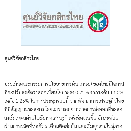
•
Good health & Well-being
•
Green Innovation & SD
•
Management & HR
•
MGR Live
•
Infographic
•
การเมือง
•
ท่องเที่ยว
ศูนย์วิจัยกสิกรไทย
•
กีฬา
•
ต่างประเทศ
•
Special Scoop
ประเมินคณะกรรมการนโยบายการเงิน (กนง.) ของไทยมีโอกาส
•
เศรษฐกิจ-ธุรกิจ
ที่จะปรับลดอัตราดอกเบี้ยนโยบายลง 0.25% จากระดับ 1.50%
•
จีน
เหลือ 1.25% ในการประชุมรอบนี้ จากพัฒนาการเศรษฐกิจไทย
•
ชุมชน-คุณภาพชีวิต
ที่มีสัญญาณชะลอลง โดยเฉพาะผลจากภาคการส่งออกที่ชะลอ
ลงเริ่มส่งผลผ่านไปยังภาคเศรษฐกิจจริงชัดเจนขึ้น อันสะท้อน
•
อาชญากรรม
ผ่านการผลิตที่หดตัว 5 เดือนติดต่อกัน และเริ่มลุกลามไปสู่ภาค
•
Motoring