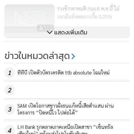
รวงข้าวคาดมติ กนง.6 พ.ย.นี้ ไม่
เอกฉันท์ลดดอกเบี้ย 0.25%
113
แสดงเพิ่มเติม
กรุงศรีเผยเงินบาทแข็งค่า คาด
ทดสอบระดับแข็งค่าสุดในรอบกว่า 6
ข่าวในหมวดล่าสุด
ปี หลังเฟดลดดอกเบี้ย
262
1
ทีทีบี เปิดตัวบัตรเครดิต ttb absolute โฉมใหม่
2
SAM เปิดโอกาสชาวฝั่งธนแก้หนี้เสียต่ำแสน ผ่าน
3
โครงการ “ปิดหนี้ไว ไปต่อได้”
LH Bank รุกตลาดภาคเหนือเปิดสาขา “เซ็นทรัล
4
เชียงใหม่” พร้อมส่งโปรโมชันพิเศษ