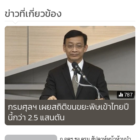
144 ปี ดังนั้น เมื่อวันที่ 3 ก.ค. ที่ผ่านมา คณะผู้บริหาร
ข่าวที่เกี่ยวข้อง
ข้าราชการ พนักงาน และลูกจ้าง กรมศุลกากร ได้ร่วมกันบริจาค
ทุนทรัพย์ไถ่ชีวิตโค-กระบือ ณ โรงฆ่าสัตว์เทศบาลเมืองปทุมธานี
จำนวน 45 ตัว เป็นเงิน 1.3 ล้านบาท เพื่อใช้ในโครงการธนาคาร
โค-กระบือ เพื่อเกษตรกรตามพระราชดำริ โดยในวันที่ 4 ก.ค. ซึ่ง
เป็นวันคล้ายวันสถาปนากรมศุลกากร จึงได้มีการจัดพิธีการทาง
ศาสนา ถวายภัตตาหารเช้าแด่คณะสงฆ์ สักการะสิ่งศักดิ์สิทธิ์
ประจำกรมศุลกากร เจริญพระพุทธมนต์ ถวายเครื่องสังฆทาน
จากนั้น จัดพิธีมอบเครื่องราชอิสริยาภรณ์ รางวัลเชิดชูเกียรติแก่
คนดีศรีศุลกากร ผู้มีผลงานดีของกรมศุลกากร ผู้ประพฤติปฏิบัติ
787
ตนชอบด้วยความซื่อสัตย์สุจริตของกรมศุลกากร และข้าราชการ
กรมศุลฯ เผยสถิติขนขยะพิษเข้าไทยปี
พลเรือนดีเด่นของกรมศุลกากรประจำปี 2561 ตลอดจนมอบทุน
นี้กว่า 2.5 แสนตัน
การศึกษาแก่บุตรธิดาข้าราชการ และลูกจ้างกรมศุลกากร ทั้งยัง
ได้จัดแสดงผลงานของกรมศุลกากรอีกด้วย
ก.อุตฯ ชง ครม.สัปดาห์หน้าห้ามนำ