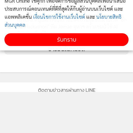
MGR Online ใช้คุกกี้ เพื่อจัดการข้อมูลส่วนบุคคลเพื่อนำเสนอ
3
โอกาสเข้าถึงสินเชื่อ
ประสบการณ์คอนเทนต์ที่ดีที่สุดให้กับผู้อ่านบนเว็บไซต์ และ
แอพพลิเคชั่น
เงื่อนไขการใช้งานเว็บไซต์
และ
นโยบายสิทธิ
กรุงไทย หนุนเยาวชนสร้างนวัตกรรมชุมชน ผ่านเวที "ฮัก
ส่วนบุคคล
4
แม่ Hackathon" ทีม Jernae จุฬาฯ คว้าแชมป์ ใช้ AI
ติดตามทรัพย์สินสูญหาย
รับทราบ
ข่าวอื่นในหมวด
ติดตามข่าวสารผ่านทาง LINE
MGR Online Application