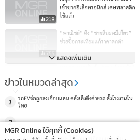
เข้าซากอิเล็กทรอนิกส์ เศษพลาสติก
ใช้แล้ว
219
“พาณิชย์” ดึง “ชายสี่บะหมี่เกี๊ยว”
ช่วยซื้อกระเทียมแก้ราคาตกต่ำ
755
แสดงเพิ่มเติม
นายกฯ สนองรับสั่ง “พระเจ้าอยู่หัว”
นำบทเรียนทีมหมูป่ามาประยุกต์
ข่าวในหมวดล่าสุด
หลักสูตร “ทหารเสือ” รวมศูนย์กู้ภัย
8,511
รถEVจ่อถูกลงเกือบแสน คลังเล็งดึงค่ายรถ ตั้งโรงงานใน
1
ไทย
2
MGR Online ใช้คุกกี้ (Cookies)
finbiz by ttb แนะ SME ใช้ข้อมูลธุรกิจคุมเกม เพิ่ม