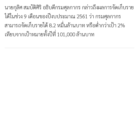
•
เกม
นายกุลิศ สมบัติศิริ อธิบดีกรมศุลกากร กล่าวถึงผลการจัดเก็บราย
•
วิทยาศาสตร์
ได้ในช่วง 9 เดือนของปีงบประมาณ 2561 ว่า กรมศุลกากร
•
SMEs
สามารถจัดเก็บรายได้ 8.2 หมื่นล้านบาท หรือต่ำกว่าเป้า 2%
เทียบจากเป้าหมายทั้งปีที่ 101,000 ล้านบาท
•
หุ้น
•
อินโดจีน
•
กองทุนรวม
•
Celeb Online
•
Factcheck
•
ญี่ปุ่น
•
News1
•
Gotomanager