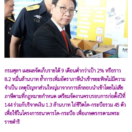
•
Good health & Well-being
•
Green Innovation & SD
•
Management & HR
•
MGR Live
•
Infographic
•
การเมือง
•
ท่องเที่ยว
•
กีฬา
กรมศุลฯ เผยผลจัดเก็บรายได้ 9 เดือนต่ำกว่าเป้า 2% หรือราว
•
ต่างประเทศ
8.2 หมื่นล้านบาท ย้ำการเพิ่มอัตราภาษีนำเข้าขยะพิษไม่มีความ
•
Special Scoop
จำเป็น เหตุปัญหาส่วนใหญ่มาจากการลักลอบนำเข้าโดยไม่เสีย
•
เศรษฐกิจ-ธุรกิจ
ภาษีตามที่กฎหมายกำหนด เตรียมจัดงานครบรอบการก่อตั้งปีที่
•
จีน
144 ร่วมกับริจาคเงิน 1.3 ล้านบาท ไถ่ชีวิตโค-กระบือรวม 45 ตัว
•
ชุมชน-คุณภาพชีวิต
เพื่อใช้ในโครงการธนาคารโค-กระบือ เพื่อเกษตรกรตามพระ
•
อาชญากรรม
ราชดำริ
•
Motoring