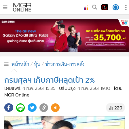
•
หน้าหลัก
•
ทันเหตุการณ์
•
ภาคใต้
•
ภูมิภาค
•
Online Section
หน้าหลัก
หุ้น
ข่าวการเงิน-การคลัง
•
บันเทิง
•
ผู้จัดการรายวัน
กรมศุลฯ เก็บภาษีหลุดเป้า 2%
•
คอลัมนิสต์
เผยแพร่:
4 ก.ค. 2561 15:35
ปรับปรุง:
4 ก.ค. 2561 19:10
โดย:
•
ละคร
MGR Online
•
CbizReview
229
•
Cyber BIZ
•
ผู้จัดกวน