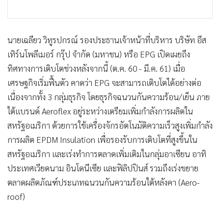
นายเฉลียว วิทูรปกรณ์ รองประธานเจ้าหน้าที่บริหาร บริษัท อีส
เทิร์นโพลีเมอร์ กรุ๊ป จำกัด (มหาชน) หรือ EPG เปิดเผยถึง
ทิศทางการเติบโตช่วงหลังจากนี้ (ต.ค. 60 - มี.ค. 61) เมื่อ
เศรษฐกิจเริ่มฟื้นตัว คาดว่า EPG จะสามารถเติบโตได้อย่างต่อ
เนื่องจากทั้ง 3 กลุ่มธุรกิจ โดยธุรกิจฉนวนกันความร้อน/เย็น ภาย
ใต้แบรนด์ Aeroflex อยู่ระหว่างเตรียมเพิ่มกำลังการผลิตใน
สหรัฐอเมริกา ด้วยการใช้เครื่องจักรอัตโนมัติความเร็วสูงเพิ่มกำลัง
การผลิต EPDM Insulation เพื่อรองรับการเติบโตที่สูงขึ้นใน
สหรัฐอเมริกา และเร่งทำการตลาดเพิ่มเติมในกลุ่มอาเซียน อาทิ
ประเทศเวียดนาม อินโดนีเซีย และฟิลิปปินส์ รวมถึงเร่งขยาย
ตลาดผลิตภัณฑ์ประเภทฉนวนกันความร้อนใต้หลังคา (Aero-
roof)