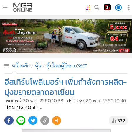
•
หน้าหลัก
•
ทันเหตุการณ์
•
ภาคใต้
•
ภูมิภาค
•
Online Section
หน้าหลัก
หุ้น
หุ้นไทยผู้จัดการ360°
•
บันเทิง
•
ผู้จัดการรายวัน
อีสเทิร์นโพลีเมอร์ฯ เพิ่มกำลังการผลิต-
•
คอลัมนิสต์
มุ่งขยายตลาดอาเซียน
•
ละคร
เผยแพร่:
20 พ.ย. 2560 10:38
ปรับปรุง:
20 พ.ย. 2560 10:46
•
CbizReview
โดย: MGR Online
•
Cyber BIZ
332
•
ผู้จัดกวน