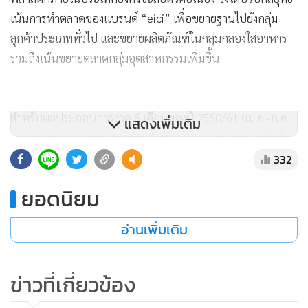
เน้นการทำตลาดของแบรนด์ “eici” เพื่อขยายฐานไปยังกลุ่ม
ลูกค้าประเภททั่วไป และขยายผลิตภัณฑ์ในกลุ่มกล่องใส่อาหาร
รวมถึงเน้นขยายตลาดกลุ่มอุตสาหกรรมเพิ่มขึ้น
สำหรับผลประกอบการงวด 6 เดือนของปี 2560/61 (เม.ย.-ก.ย.
แสดงเพิ่มเติม
60) บริษัทมีรายได้จากการขายทั้งสิ้น 4,812.3 ล้านบาท เพิ่มขึ้น
0.8% มีกำไรสุทธิ 578.4 ล้านบาท ลดลง 25.6% จากงวด 6 เดือน
332
ของปีก่อนหน้า โดยไตรมาสที่ 2 ปี 2560/2561 (ก.ค. 60 - ก.ย.
ยอดนิยม
60) บริษัทมีรายได้จากการขาย 2,430.0 ล้านบาท เพิ่มขึ้น 0.6%
และมีกำไรสุทธิ 291.9 ล้านบาท ลดลง 26.4% โดยปัจจุบันมี
อ่านเพิ่มเติม
สัดส่วนรายได้แบ่งเป็น AEROKLAS 45%, AEROFLEX 31%
และ EPP 24% และคาดว่ารายได้ในช่วงครึ่งปีหลังจะสูงขึ้นกว่า
ข่าวที่เกี่ยวข้อง
ช่วงครึ่งปีแรก จากเศรษฐกิจที่เริ่มฟื้นตัวดีขึ้น และแรงกระตุ้นให้
จับจ่ายใช้สอยของรัฐบาล รวมถึง mood&tone ของประชาชน