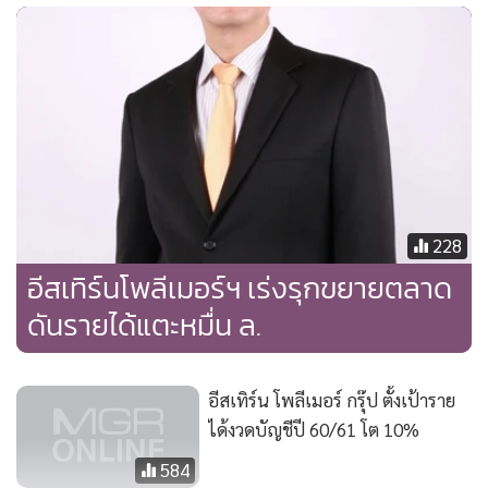
เริ่มดีขึ้น
พร้อมกันนี้ ที่ประชุมคณะกรรมการบริษัทฯ เมื่อวันที่ 10
พฤศจิกายน 2560 ได้อนุมัติการจ่ายเงินปันผลระหว่างกาล
สำหรับผลการดำเนินงานสิ้นสุด 30 กันยายน 2560 ในอัตราหุ้น
ละ 0.10 บาท รวมเป็นจำนวนเงินทั้งสิ้น 280 ล้านบาท โดย
กำหนดรายชื่อผู้ถือหุ้นที่จะมีสิทธิได้รับเงินปันผล (Record Date)
วันที่ 27 พฤศจิกายน 2560 และกำหนดจ่ายเงินปันผลให้แก่ผู้ถือ
228
หุ้นในวันที่ 8 ธันวาคม 2560 เพื่อเป็นของขวัญปีใหม่ให้กับผู้ถือ
อีสเทิร์นโพลีเมอร์ฯ เร่งรุกขยายตลาด
หุ้น
ดันรายได้แตะหมื่น ล.
อีสเทิร์น โพลีเมอร์ กรุ๊ป ตั้งเป้าราย
ได้งวดบัญชีปี 60/61 โต 10%
584