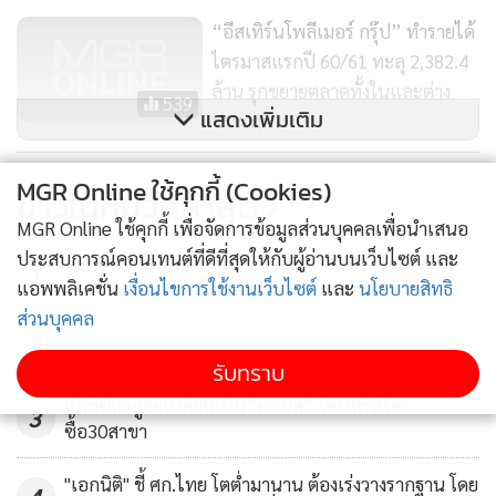
“อีสเทิร์นโพลีเมอร์ กรุ๊ป” ทำรายได้
ไตรมาสแรกปี 60/61 ทะลุ 2,382.4
ล้าน รุกขยายตลาดทั้งในและต่าง
539
แสดงเพิ่มเติม
ประเทศ
NEP ขายหุ้นเพิ่มทุน PP ให้วาวา
MGR Online ใช้คุกกี้ (Cookies)
ข่าวในหมวดล่าสุด
เสริมแกร่งธุรกิจ
MGR Online ใช้คุกกี้ เพื่อจัดการข้อมูลส่วนบุคคลเพื่อนำเสนอ
1,137
ประสบการณ์คอนเทนต์ที่ดีที่สุดให้กับผู้อ่านบนเว็บไซต์ และ
KBANK คาดกรอบเงินบาท 32.80-33.60 แนะจับตา
1
แอพพลิเคชั่น
เงื่อนไขการใช้งานเว็บไซต์
และ
นโยบายสิทธิ
สงคราม ตอ.กลาง ฟันโฟลว์ และถ้อยแถลงเฟด
ส่วนบุคคล
2
รับทราบ
แม็กซ์แวลูจะเปลี่ยนเป็น“ท็อปส์” เซ็นทรัลไล่
3
ซื้อ30สาขา
"เอกนิติ" ชี้ ศก.ไทย โตต่ำมานาน ต้องเร่งวางรากฐาน โดย