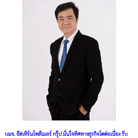
•
Good health & Well-being
•
Green Innovation & SD
•
Management & HR
•
MGR Live
•
Infographic
•
การเมือง
•
ท่องเที่ยว
•
กีฬา
•
ต่างประเทศ
•
Special Scoop
•
เศรษฐกิจ-ธุรกิจ
•
จีน
•
ชุมชน-คุณภาพชีวิต
•
อาชญากรรม
•
Motoring
บมจ. อีสเทิร์นโพลีเมอร์ กรุ๊ป มั่นใจทิศทางธุรกิจโตต่อเนื่อง รับ