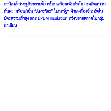
อานิสงส์เศรษฐกิจขยายตัว พร้อมเตรียมเพิ่มกำลังการผลิตฉนวน
•
เกม
กันความร้อน/เย็น “Aeroflex” ในสหรัฐฯ ด้วยเครื่องจักรอัตโน
•
วิทยาศาสตร์
มัตรความเร็วสูง และ EPDM Insulation หวังขยายตลาดในกลุ่ม
•
SMEs
อาเซียน
•
หุ้น
•
อินโดจีน
•
กองทุนรวม
•
Celeb Online
•
Factcheck
•
ญี่ปุ่น
•
News1
•
Gotomanager