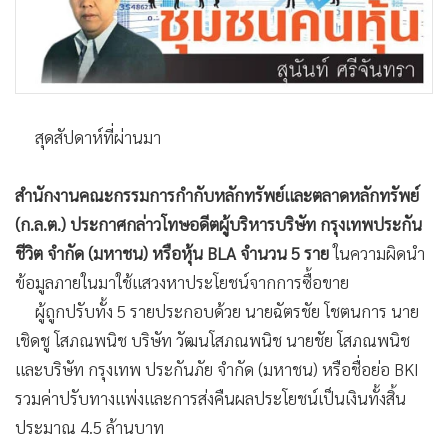
•
Good health & Well-being
•
Green Innovation & SD
•
Management & HR
•
MGR Live
•
Infographic
สุดสัปดาห์ที่ผ่านมา
•
การเมือง
•
ท่องเที่ยว
สำนักงานคณะกรรมการกำกับหลักทรัพย์และตลาดหลักทรัพย์
•
กีฬา
(ก.ล.ต.) ประกาศกล่าวโทษอดีตผู้บริหารบริษัท กรุงเทพประกัน
•
ต่างประเทศ
ชีวิต จำกัด (มหาชน) หรือหุ้น BLA จำนวน 5 ราย
ในความผิดนำ
•
Special Scoop
ข้อมูลภายในมาใช้แสวงหาประโยชน์จากการซื้อขาย
•
เศรษฐกิจ-ธุรกิจ
ผู้ถูกปรับทั้ง 5 รายประกอบด้วย นายฉัตรชัย โชตนการ นาย
เชิดชู โสภณพนิช บริษัท วัฒนโสภณพนิช นายชัย โสภณพนิช
•
จีน
และบริษัท กรุงเทพ ประกันภัย จำกัด (มหาชน) หรือชื่อย่อ BKI
•
ชุมชน-คุณภาพชีวิต
รวมค่าปรับทางแพ่งและการส่งคืนผลประโยชน์เป็นเงินทั้งสิ้น
•
อาชญากรรม
ประมาณ 4.5 ล้านบาท
•
Motoring