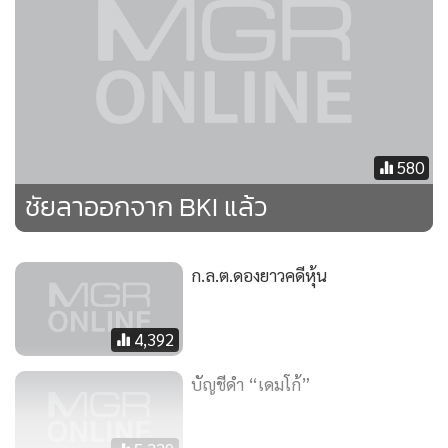
ความเป็น “โสภณพนิช” กับการหากินเล็กๆน้อยๆในตลาด
หุ้น โดยการนำชื่อเสียงวงศ์ตระกูลมาเสี่ยงกับอินไซเดอร์เทรดดิ้ง
ได้เงินรวมแล้วไม่กี่ล้านบาท
ไม่น่าจะคุ้ม แต่กลุ่มโสภณพนิชก็ยัง
ทำได้
บทลงโทษกลุ่มโสภณพนิช ในความผิดอินไซด์กรุงเทพประกัน
580
ชีวิต ไม่ได้รุนแรงมากนัก โดยปรับตามความผิดทางแพ่งและเรียก
ชัยลาออกจาก BKI แล้ว
ผลประโยชน์ที่ได้รับจากการใช้อินไซด์คืนเพียงไม่กี่ล้านบาท และ
ถูกขึ้นบัญชีดำ ห้ามนายเชิดชูและนายชัย เป็นบุคลากรในตลาด
ก.ล.ต.ดองยาวคดีหุ้น
ทุน 3 ปี
แต่โทษทางสังคมนั้นหนักกว่า เพราะก่อพฤติกรรมเป็นที่น่า
อับอาย ตอกย้ำความมัวหมองของกลุ่มมโสภณพนิช เนื่องจากถูก
4,392
จับอินไซด์อย่างต่อเนื่อง
บัญชีดำ “เดมโก้”
กลายเป็นเจ้ามือหุ้นรายใหญ่ที่นิยมการเอารัดเอาเปรียบนัก
ลงทุนทั่วไป