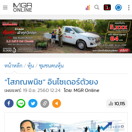
•
หน้าหลัก
•
ทันเหตุการณ์
•
ภาคใต้
•
ภูมิภาค
•
Online Section
หน้าหลัก
หุ้น
ชุมชนคนหุ้น
•
บันเทิง
•
ผู้จัดการรายวัน
“โสภณพนิช” อินไซเดอร์ตัวยง
•
คอลัมนิสต์
เผยแพร่:
19 มิ.ย. 2560 12:24
โดย: MGR Online
•
ละคร
10,115
•
CbizReview
•
Cyber BIZ
•
ผู้จัดกวน