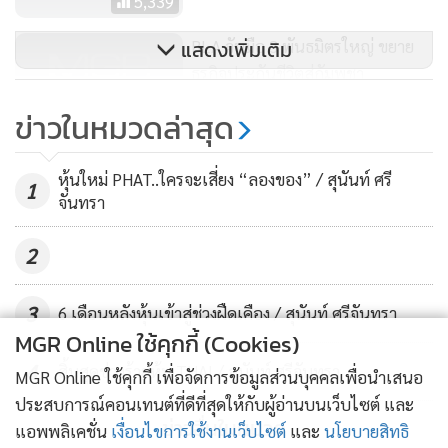
5,339
หุ้นในกลุ่มโสภณพนิชนับจากนี้ คงต้องจับตากันเป็นกรณีพิเศษ
BLA จับมือ 3 พันธมิตรใหญ่ ขยาย
แสดงเพิ่มเติม
แล้ว
เพราะมีพฤติกรรมไม่น่าไว้วางใจ โดยเฉพาะการใช้ข้อมูล
ธุรกิจประกันชีวิตสู่กัมพูชา
ภายใน ซึ่งเกิดขึ้นซ้ำซาก ถูกจับได้หลายครั้งยังไม่เข็ดหลาบ
770
ข่าวในหมวดล่าสุด
บริษัท กรุงเทพประกันชีวิต จำกัด(มหาชน) เป็นบริษัทประกัน
ชื่อเสียงดี หุ้นจัดเป็นหุ้นดี มีปัจจัยพื้นฐานรองรับ เหมาะสำหรับ
การถือลงทุนระยะยาว
หุ้นใหม่ PHAT..ใครจะเสี่ยง “ลองของ” / สุนันท์ ศรี
1
จันทรา
แต่ภาพพจน์ดีๆขององค์กร กำลังถูกทำลาย จากผู้บริหารและ
ผู้ถือหุ้นใหญ่ขององค์กร เพราะสอบตกด้านธรรมาภิบาล และไม่
2
น่าเชื่อว่า กลุ่มโสภณพนิชที่มีเงินเหลือเฟือ ไม่ขัดสนอะไร ทำไม
จึงลงมาหาเศษหาเลยกับเงินเพียงไม่กี่ล้านบาท
3
6 เดือนหลังหุ้นเข้าสู่ช่วงฝืดเคือง / สุนันท์ ศรีจันทรา
ไม่น่าเชื่อว่า กลุ่มโสภณพนิชจะเป็นอินไซเดอร์ในตลาดหุ้นตัวยง
MGR Online ใช้คุกกี้ (Cookies)
4
สิ้นสุดข่าวร้ายหุ้น THAI / สุนันท์ ศรีจันทรา
MGR Online ใช้คุกกี้ เพื่อจัดการข้อมูลส่วนบุคคลเพื่อนำเสนอ
ประสบการณ์คอนเทนต์ที่ดีที่สุดให้กับผู้อ่านบนเว็บไซต์ และ
ข่าวอื่นในหมวด
แอพพลิเคชั่น
เงื่อนไขการใช้งานเว็บไซต์
และ
นโยบายสิทธิ