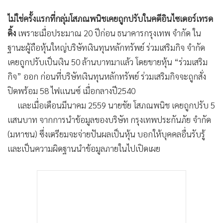
•
เกม
ไม่ใช่ครั้งแรกที่กลุ่มโสภณพนิชเคยถูกปรับในคดีอินไซเดอร์เทรด
•
วิทยาศาสตร์
ดิ้ง
เพราะเมื่อประมาณ 20 ปีก่อน ธนาคารกรุงเทพ จำกัด ใน
•
SMEs
ฐานะผู้ถือหุ้นใหญ่บริษัทเงินทุนหลักทรัพย์ ร่วมเสริมกิจ จำกัด
•
หุ้น
เคยถูกปรับเป็นเงิน 50 ล้านบาทมาแล้ว โดยขายหุ้น “ร่วมเสริม
•
อินโดจีน
กิจ” ออก ก่อนที่บริษัทเงินทุนหลักทรัพย์ ร่วมเสริมกิจจะถูกสั่ง
•
กองทุนรวม
ปิดพร้อม 58 ไฟแนนซ์ เมื่อกลางปี2540
•
Celeb Online
และเมื่อเดือนมีนาคม 2559 นายชัย โสภณพนิช เคยถูกปรับ 5
•
Factcheck
แสนบาท จากการนำข้อมูลของบริษัท กรุงเทพประกันภัย จำกัด
•
ญี่ปุ่น
(มหาชน) ซึ่งเตรียมจะจ่ายปันผลเป็นหุ้น บอกให้บุคคลอื่นรับรู้
•
News1
และเป็นความผิดฐานนำข้อมูลภายในไปเปิดเผย
•
Gotomanager