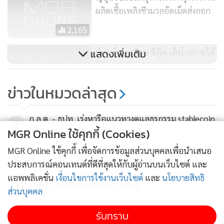
ห้องเย็นเอเชี่ยน ซีฟู้ด เล็งโกยรายได้
แสดงเพิ่มเติม
ปีนี้ทะลุหมื่น ล.
715
ข่าวในหมวดล่าสุด
ก.ล.ต. - ธปท. เร่งหารือแนวทางดูแลธุรกรรม stablecoin
1
สกัดอาชญากรรมทางเทคโนฯ
2
MGR Online ใช้คุกกี้ (Cookies)
3
MINTโกยกำไรงวดนี้กว่า3.3 พันล.
MGR Online ใช้คุกกี้ เพื่อจัดการข้อมูลส่วนบุคคลเพื่อนำเสนอ
ประสบการณ์คอนเทนต์ที่ดีที่สุดให้กับผู้อ่านบนเว็บไซต์ และ
4
ASW โกยรายได้ครึ่งปีแรก รวม 5.6 พันล้าน
แอพพลิเคชั่น
เงื่อนไขการใช้งานเว็บไซต์
และ
นโยบายสิทธิ
ส่วนบุคคล
ข่าวอื่นในหมวด
รับทราบ