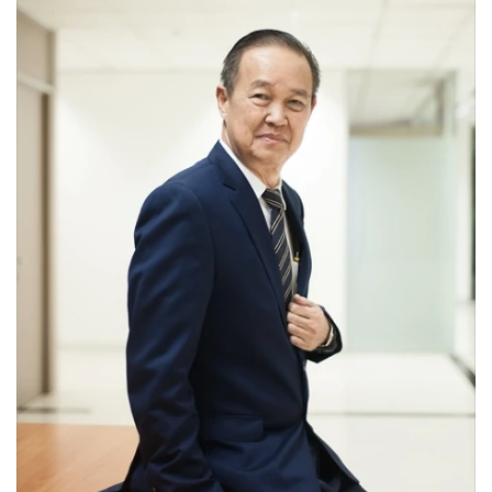
•
Good health & Well-being
•
Green Innovation & SD
•
Management & HR
•
MGR Live
•
Infographic
•
การเมือง
•
ท่องเที่ยว
•
กีฬา
•
ต่างประเทศ
•
Special Scoop
•
เศรษฐกิจ-ธุรกิจ
•
จีน
•
ชุมชน-คุณภาพชีวิต
•
อาชญากรรม
•
Motoring