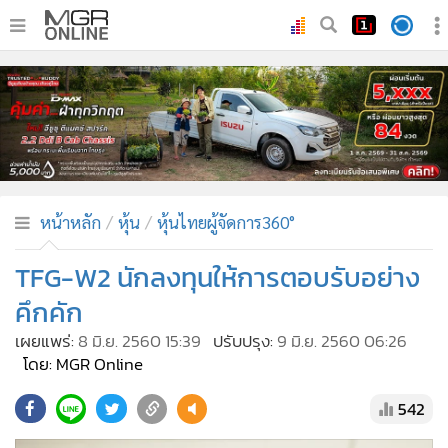
•
หน้าหลัก
•
ทันเหตุการณ์
•
ภาคใต้
•
ภูมิภาค
•
Online Section
หน้าหลัก
หุ้น
หุ้นไทยผู้จัดการ360°
•
บันเทิง
•
ผู้จัดการรายวัน
TFG-W2 นักลงทุนให้การตอบรับอย่าง
•
คอลัมนิสต์
คึกคัก
•
ละคร
เผยแพร่:
8 มิ.ย. 2560 15:39
ปรับปรุง:
9 มิ.ย. 2560 06:26
•
CbizReview
โดย: MGR Online
•
Cyber BIZ
542
•
ผู้จัดกวน