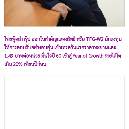
•
เกม
•
วิทยาศาสตร์
•
SMEs
•
หุ้น
ไทยฟู้ดส์ กรุ๊ป ออกใบสำคัญแสดงสิทธิ หรือ TFG-W2 นักลงทุน
•
อินโดจีน
ให้การตอบรับอย่างอบอุ่น เข้าเทรดวันแรกราคาทะยานแตะ
•
กองทุนรวม
1.49 บาทต่อหน่วย มั่นใจปี 60 เข้าสู่ Year of Growth รายได้โต
•
Celeb Online
เกิน 20% เทียบปีก่อน
•
Factcheck
•
ญี่ปุ่น
•
News1
•
Gotomanager
บริษัท ไทยฟู้ดส์ กรุ๊ป จำกัด (มหาชน) หรือ TFG ได้ออกใบสำคัญ
แสดงสิทธิ หรือวอร์แรนต์ ให้กับผู้ถือหุ้นฟรีที่ 10 หุ้นเดิมต่อ 1
วอร์แรนต์ TFG-W2 โดยให้สิทธิแปลงเป็นหุ้น 1:1 ได้ภายใน 3 ปี
ปีละ 2 ครั้ง ในอัตราแลกเป็นหุ้นที่ 9.50 บาทต่อหน่วย