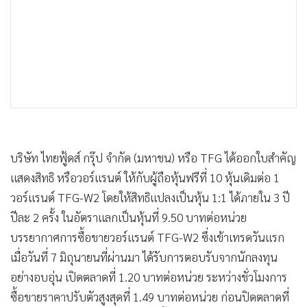
บรรยากาศการซื้อขายวอร์แรนต์ TFG-W2 ซึ่งเข้าเทรดวันแรก
เมื่อวันที่ 7 มิถุนายนที่ผ่านมา ได้รับการตอบรับจากนักลงทุน
อย่างอบอุ่น เปิดตลาดที่ 1.20 บาทต่อหน่วย ระหว่างชั่วโมงการ
ซื้อขายราคาปรับตัวสูงสุดที่ 1.49 บาทต่อหน่วย ก่อนปิดตลาดที่
1.22 บาทต่อหน่วย ด้วยมูลค่าการซื้อขายกว่า 49.38 ล้านบาท
นายเชิดศักดิ์ กู้เกียรตินันท์ ประธานเจ้าหน้าที่ปฏิบัติการ TFG
กล่าวว่า มั่นใจว่าแนวโน้มผลการดำเนินงานในปีนี้จะเติบโตอย่าง
ต่อเนื่อง ตามยุทธศาสตร์ Year of Growth ที่บริษัทได้วางแผนไว้
โดยปรับเป้าหมายรายได้เติบโตไม่ต่ำกว่า 20% เทียบกับปีที่ผ่าน
มา (รายได้ทั้งปี 2559-21,000 ล้านบาท ไตรมาสแรกปีนี้เติบโต
28%) ซึ่ง TFG จะขยายทั้งสี่แกนหลักของธุรกิจ ไก่ สุกร และ
อาหารสัตว์ และอาหารแปรรูป ประกอบด้วย ฟู้ดส์เซอร์วิส และ
ไส้กรอก โดยได้รับผลดีจากปริมาณการผลิตไก่ สุกร อาหารสัตว์ ที่
เพิ่มขึ้น ล่าสุด บริษัทฯ ได้มีแผนขยายธุรกิจโรงงานผลิตอาหารที่
จังหวัดขอนแก่น เพื่อรองรับการขยายธุรกิจเข้าสู่ภาคอีสาน เพื่อ