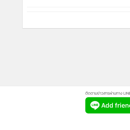
•
Management & HR
•
MGR Live
•
Infographic
•
การเมือง
•
ท่องเที่ยว
•
กีฬา
•
ต่างประเทศ
•
Special Scoop
•
เศรษฐกิจ-ธุรกิจ
•
จีน
•
ชุมชน-คุณภาพชีวิต
•
อาชญากรรม
ติดตามข่าวสารผ่านทาง LIN
•
Motoring
•
เกม
•
วิทยาศาสตร์
•
SMEs
•
หุ้น