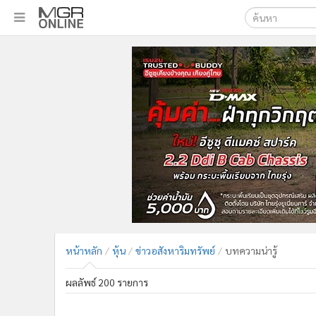
เลือกเครื่องมือท
•
หน้าหลัก
ค้นหา
•
ทันเหตุการณ์
Google
•
ภาคใต้
•
ภูมิภาค
MGR Onl
•
Online Section
ค้นหาขั
•
บันเทิง
•
ผู้จัดการรายวัน
•
คอลัมนิสต์
•
ละคร
•
CbizReview
•
Cyber BIZ
หน้าหลัก
หุ้น
ข่าวอสังหาริมทรัพย์
บทความน่ารู้
•
ผู้จัดกวน
•
Good health & Well-being
ผลลัพธ์ 200 รายการ
•
Green Innovation & SD