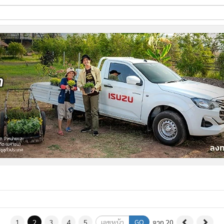
ี่ใช้
ine
้นสูง
GO
1
2
3
4
5
จาก 20