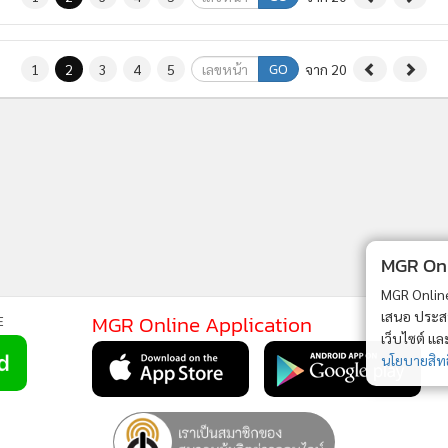
GO
1
2
3
4
5
จาก 20
MGR Onli
MGR Online 
เสนอ ประสบก
MGR Online Application
E
เว็บไซต์ แ
นโยบายสิทธ