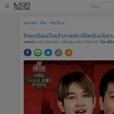
เลือกเครื่องมือท
•
หน้าหลัก
หน้าหลัก
กีฬา
กีฬาอื่น ๆ
ค้นหา
•
ทันเหตุการณ์
Google
•
ภาคใต้
ไทยเตรียมเป็นเจ้าภาพพับจีโลกชิงเงินร
•
ภูมิภาค
MGR Onl
เผยแพร่:
3 พ.ย. 2566 18:11
ปรับปรุง:
3 พ.ย. 2566 18:11
โดย: ผู้จ
•
Online Section
ค้นหาขั
•
บันเทิง
•
ผู้จัดการรายวัน
•
คอลัมนิสต์
•
ละคร
•
CbizReview
•
Cyber BIZ
•
ผู้จัดกวน
•
Good health & Well-being
•
Green Innovation & SD