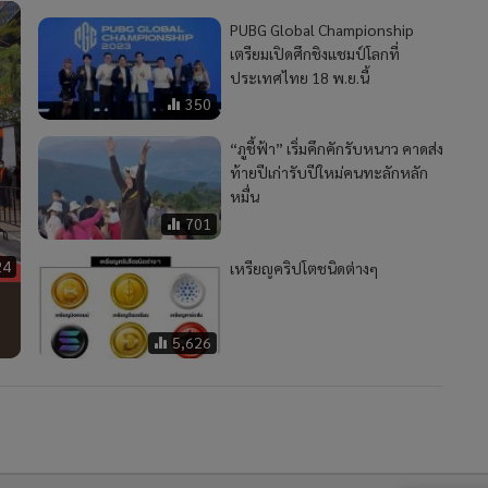
PUBG Global Championship
เตรียมเปิดศึกชิงแชมป์โลกที่
ประเทศไทย 18 พ.ย.นี้
350
“ภูชี้ฟ้า” เริ่มคึกคักรับหนาว คาดส่ง
ท้ายปีเก่ารับปีใหม่คนทะลักหลัก
หมื่น
701
24
เหรียญคริปโตชนิดต่างๆ
5,626