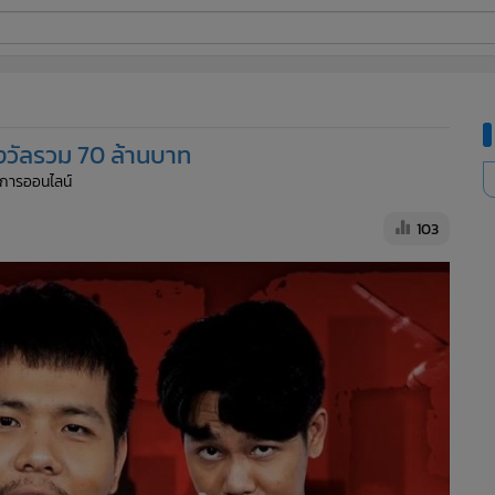
ี่ใช้
างวัลรวม 70 ล้านบาท
ine
ัดการออนไลน์
้นสูง
103