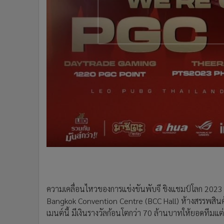
•
อินโดจีน
•
กองทุนรวม
•
Celeb Online
•
Factcheck
•
ญี่ปุ่น
•
News1
•
Gotomanager
ความเคลื่อนไหวของการแข่งขันพับจี ชิงแชมป์โลก 2023 ศึ
Bangkok Convention Centre (BCC Hall) ห้างสรรพสินค้าเ
เมนต์นี้ มีเงินรางวัลก้อนโตกว่า 70 ล้านบาทให้ยอดทีมแต่