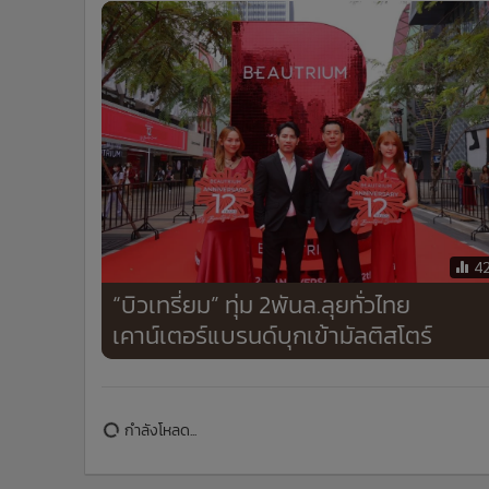
4
“บิวเทรี่ยม” ทุ่ม 2พันล.ลุยทั่วไทย
เคาน์เตอร์แบรนด์บุกเข้ามัลติสโตร์
กำลังโหลด...