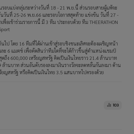
รอบแบ่งกลุ่มระหว่างวันที่ 18 - 21 พ.ย.นี้ ส่วนรอบสายผู้แพ้จะ
ันวันที่ 25-26 พ.ย.66 และรอบโอกาสสุดท้าย แข่งขัน วันที่ 27 -
เพื่อเข้าร่วมรายการนี้ มี 3 ทีม ประกอบด้วย ทีม THEERATHON
Sport
นต้นไป โดย 16 ทีมที่ได้ผ่านเข้าสู่รอบชิงชนะเลิศจะต้องเผชิญหน้า
นละ 6 แมตช์ เพื่อตัดสินว่าทีมใดที่จะได้ก้าวขึ้นสู่ตำแหน่งแชมป์
สุดถึง 600,000 เหรียญสหรัฐ คิดเป็นเงินไทยราว 21.4 ล้านบาท
9 ล้านบาท ส่วนอันดับรองลงมาเงินรางวัลจะลดหลั่นกันลงมา ด้าน
 เหรียญสหรัฐ หรือคิดเป็นเงินไทย 3.5 แสนบาทไปครองด้วย
103