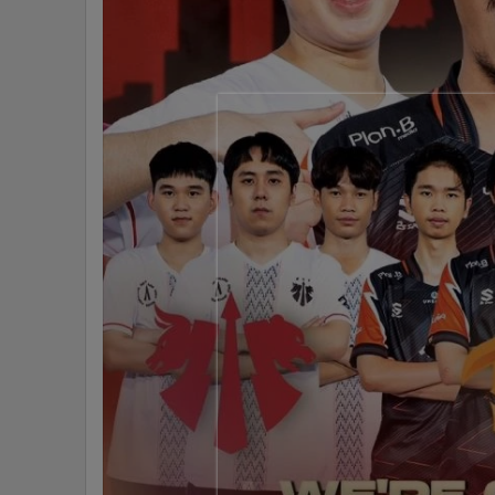
•
Management & HR
•
MGR Live
•
Infographic
•
การเมือง
•
ท่องเที่ยว
•
กีฬา
•
ต่างประเทศ
•
Special Scoop
•
เศรษฐกิจ-ธุรกิจ
•
จีน
•
ชุมชน-คุณภาพชีวิต
•
อาชญากรรม
•
Motoring
•
เกม
•
วิทยาศาสตร์
•
SMEs
•
หุ้น