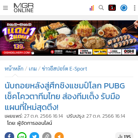
•
หน้าหลัก
•
ทันเหตุการณ์
•
ภาคใต้
•
ภูมิภาค
•
Online Section
หน้าหลัก
เกม
ข่าวอีสปอร์ต E-Sport
•
บันเทิง
•
ผู้จัดการรายวัน
นับถอยหลังสู่ศึกชิงแชมป์โลก PUBG
•
คอลัมนิสต์
เช็คโควตาทีมไทย ส่องทีมเต็ง รับมือ
•
ละคร
แผนที่ใหม่สุดตึง!
•
CbizReview
เผยแพร่:
27 ต.ค. 2566 16:14
ปรับปรุง:
27 ต.ค. 2566 16:14
•
Cyber BIZ
โดย: ผู้จัดการออนไลน์
•
ผู้จัดกวน
135