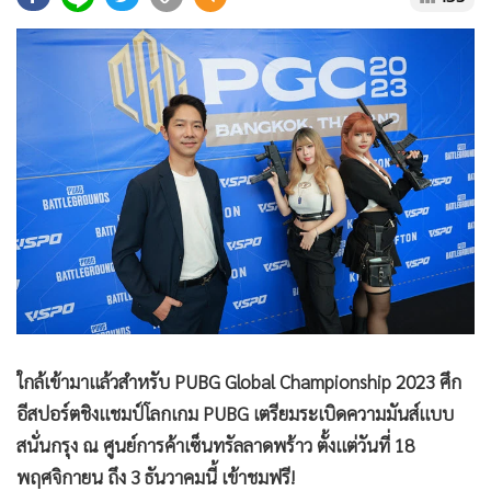
•
Good health & Well-being
•
Green Innovation & SD
•
Management & HR
•
MGR Live
•
Infographic
•
การเมือง
•
ท่องเที่ยว
•
กีฬา
•
ต่างประเทศ
•
Special Scoop
•
เศรษฐกิจ-ธุรกิจ
•
จีน
ใกล้เข้ามาแล้วสำหรับ PUBG Global Championship 2023 ศึก
•
ชุมชน-คุณภาพชีวิต
อีสปอร์ตชิงแชมป์โลกเกม PUBG เตรียมระเบิดความมันส์แบบ
•
อาชญากรรม
สนั่นกรุง ณ ศูนย์การค้าเซ็นทรัลลาดพร้าว ตั้งแต่วันที่ 18
•
Motoring
พฤศจิกายน ถึง 3 ธันวาคมนี้ เข้าชมฟรี!