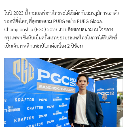
•
เกม
ในปี 2023 นี้ เกมเมอร์ชาวไทยจะได้สัมผัสกับสมรภูมิการเอาตัว
•
วิทยาศาสตร์
รอดที่ยิ่งใหญ่ที่สุดของเกม PUBG อย่าง PUBG Global
•
SMEs
Championship (PGC) 2023 แบบติดขอบสนาม ณ ใจกลาง
•
หุ้น
กรุงเทพฯ ซึ่งนับเป็นครั้งแรกของประเทศไทยในการได้รับสิทธิ์
•
อินโดจีน
เป็นเจ้าภาพศึกแชมป์โลกต่อเนื่อง 2 ปีซ้อน
•
กองทุนรวม
•
Celeb Online
•
Factcheck
•
ญี่ปุ่น
•
News1
•
Gotomanager