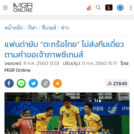
•
หน้าหลัก
หน้าหลัก
กีฬา
ซีเกมส์
ข่าว
•
ทันเหตุการณ์
•
แฟนด่ายับ “ตะกร้อไทย” ไม่ส่งทีมเดี่ยว
ภาคใต้
•
ภูมิภาค
ตามคำขอเจ้าภาพซีเกมส์
•
Online Section
เผยแพร่:
11 ก.ค. 2560 13:01
ปรับปรุง:
11 ก.ค. 2560 15:17
โดย:
•
บันเทิง
MGR Online
•
ผู้จัดการรายวัน
27,643
•
คอลัมนิสต์
•
ละคร
•
CbizReview
•
Cyber BIZ
•
ผู้จัดกวน