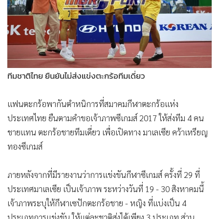
•
Good health & Well-being
•
Green Innovation & SD
•
Management & HR
•
MGR Live
•
Infographic
ทีมชาติไทย ยืนยันไม่ส่งแข่งตะกร้อทีมเดี่ยว
•
การเมือง
•
ท่องเที่ยว
แฟนตะกร้อพากันตำหนิการที่สมาคมกีฬาตะกร้อแห่ง
•
กีฬา
ประเทศไทย ยืนตามคำขอเจ้าภาพซีเกมส์ 2017 ให้ส่งทีม 4 คน
•
ต่างประเทศ
ชายแทน ตะกร้อชายทีมเดี่ยว เพื่อเปิดทาง มาเลเซีย คว้าเหรียญ
•
Special Scoop
ทองซีเกมส์
•
เศรษฐกิจ-ธุรกิจ
•
จีน
ภายหลังจากที่มีรายงานว่าการแข่งขันกีฬาซีเกมส์ ครั้งที่ 29 ที่
•
ชุมชน-คุณภาพชีวิต
ประเทศมาเลเซีย เป็นเจ้าภาพ ระหว่างวันที่ 19 - 30 สิงหาคมนี้
•
อาชญากรรม
เจ้าภาพระบุให้กีฬาเซปักตะกร้อชาย - หญิง ที่แบ่งเป็น 4
•
Motoring
ประเภทการแข่งขัน ให้แต่ละชาติส่งได้เพียง 3 ประเภท ส่วน