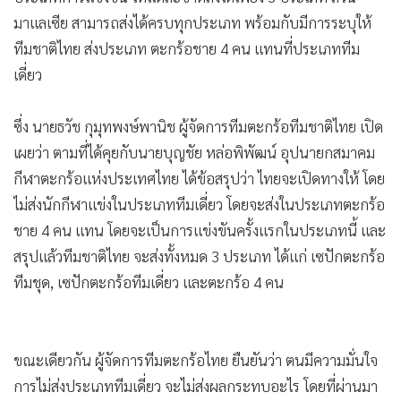
•
เกม
มาเเลเซีย สามารถส่งได้ครบทุกประเภท พร้อมกับมีการระบุให้
•
วิทยาศาสตร์
ทีมชาติไทย ส่งประเภท ตะกร้อชาย 4 คน แทนที่ประเภททีม
•
SMEs
เดี่ยว
•
หุ้น
ซึ่ง นายธวัช กุมุทพงษ์พานิช ผู้จัดการทีมตะกร้อทีมชาติไทย เปิด
•
อินโดจีน
เผยว่า ตามที่ได้คุยกับนายบุญชัย หล่อพิพัฒน์ อุปนายกสมาคม
•
กองทุนรวม
กีฬาตะกร้อแห่งประเทศไทย ได้ข้อสรุปว่า ไทยจะเปิดทางให้ โดย
•
Celeb Online
ไม่ส่งนักกีฬาแข่งในประเภททีมเดี่ยว โดยจะส่งในประเภทตะกร้อ
•
Factcheck
ชาย 4 คน แทน โดยจะเป็นการแข่งขันครั้งแรกในประเภทนี้ และ
•
ญี่ปุ่น
สรุปแล้วทีมชาติไทย จะส่งทั้งหมด 3 ประเภท ได้แก่ เซปักตะกร้อ
•
News1
ทีมชุด, เซปักตะกร้อทีมเดี่ยว และตะกร้อ 4 คน
•
Gotomanager
ขณะเดียวกัน ผู้จัดการทีมตะกร้อไทย ยืนยันว่า ตนมีความมั่นใจ
การไม่ส่งประเภททีมเดี่ยว จะไม่ส่งผลกระทบอะไร โดยที่ผ่านมา