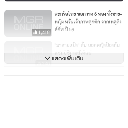
ตะกร้อไทย ขอกวาด 6 ทอง ทั้งชาย-
หญิง หวั่นเจ้าภาพตุกติก จากเหตุคิง
ส์คัพ ปี 59
1,418
"มาดามแป้ง" ลั่น บอลหญิงป้องกัน
แชมป์ซีเกมส์ได้แน่
แสดงเพิ่มเติม
340
“องค์หญิง” นำทัพขี่ม้าไทยล่า 3
ทอง “ซีเกมส์”
1,557