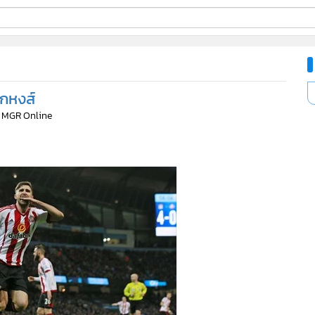
ี่ใช้
ีกหงส์
ine
: MGR Online
้นสูง
2,837