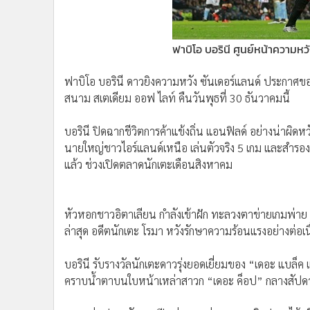
•
Management & HR
•
MGR Live
•
Infographic
ฟาบิโอ บอรินี ศูนย์หน้าความหว
•
การเมือง
•
ท่องเที่ยว
ฟาบิโอ บอรินี ดาวยิงความหวัง ซันเดอร์แลนด์ ประกาศขอคิดบั
•
กีฬา
สนาม สเตเดียม ออฟ ไลท์ คืนวันพุธที่ 30 ธันวาคมนี้
•
ต่างประเทศ
บอรินี ปิดฉากชีวิตการค้าแข้งถิ่น แอนฟิลด์ อย่างน่าผิ
•
Special Scoop
นายใหญ่ชาวไอร์แลนด์เหนือ เล่นตัวจริง 5 เกม และสำรอง 1
•
เศรษฐกิจ-ธุรกิจ
แล้ว ช่วงเปิดตลาดนักเตะเดือนสิงหาคม
•
จีน
•
ชุมชน-คุณภาพชีวิต
•
อาชญากรรม
หัวหอกชาวอิตาเลียน กำลังเข้าฝัก ทะลวงตาข่ายเกมพ่าย เ
•
Motoring
ล่าสุด อดีตนักเตะ โรมา หวังรักษาความร้อนแรงอย่างต่อเน
•
เกม
บอรินี รับรางวัลนักเตะดาวรุ่งยอดเยี่ยมของ “เดอะ แบล็ค
•
วิทยาศาสตร์
คราบน้ำตาบนใบหน้าเหล่าสาวก “เดอะ ค็อป” กลางสัปดาห
•
SMEs
•
หุ้น