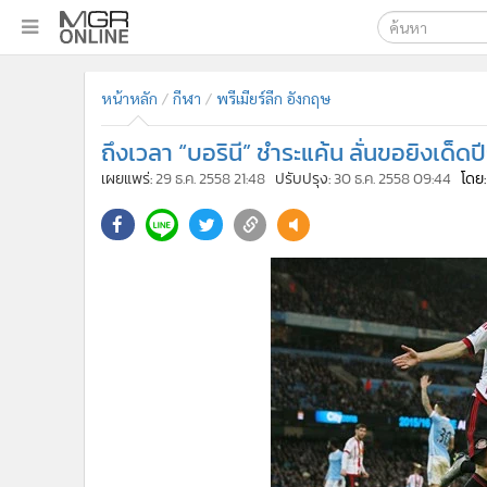
เลือกเครื่องมือท
•
หน้าหลัก
หน้าหลัก
กีฬา
พรีเมียร์ลีก อังกฤษ
ค้นหา
•
ทันเหตุการณ์
Google
•
ภาคใต้
ถึงเวลา “บอรินี” ชำระแค้น ลั่นขอยิงเด็ดป
•
ภูมิภาค
MGR Onl
เผยแพร่:
29 ธ.ค. 2558 21:48
ปรับปรุง:
30 ธ.ค. 2558 09:44
โดย
•
Online Section
ค้นหาขั
•
บันเทิง
•
ผู้จัดการรายวัน
•
คอลัมนิสต์
•
ละคร
•
CbizReview
•
Cyber BIZ
•
ผู้จัดกวน
•
Good health & Well-being
•
Green Innovation & SD