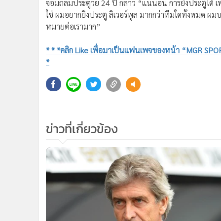
จอมถล่มประตูวัย 24 ปี กล่าว “แน่นอน การยิงประตูได้ เพ
•
อินโดจีน
ใช่ ผมอยากยิงประตู ลิเวอร์พูล มากกว่าทีมใดทั้งหมด ผมบอก
•
กองทุนรวม
หมายต่อเรามาก”
•
Celeb Online
•
Factcheck
* * *คลิก Like เพื่อมาเป็นแฟนเพจของหน้า “MGR SPORT
•
ญี่ปุ่น
*
•
News1
•
Gotomanager
ข่าวที่เกี่ยวข้อง