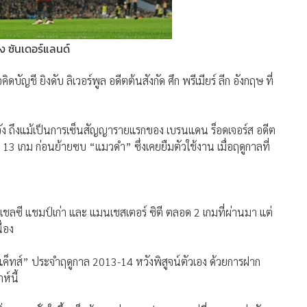
ัง ซันเดอร์แลนด์
ญชี ยิงดับ ลิเวอร์พูล อดีตต้นสังกัด ศึก พรีเมียร์ ลีก อังกฤษ ที่
ดหวัง ถึงแม้เป็นการเซ็นสัญญารายแรกของ เบรนแดน ร็อดเจอร์ส อดีต
3 เกม ก่อนย้ายซบ “แมวดำ” ซึ่งเคยยืมตัวใช้งาน เมื่อฤดูกาลที่
ชลซี แชมป์เก่า และ แมนเชสเตอร์ ซิตี ตลอด 2 เกมที่ผ่านมา แต่
ื่อง
 แค็ทส์” ประจำฤดูกาล 2013-14 หวังพิสูจน์ตัวเอง ด้วยการฝาก
์นี้