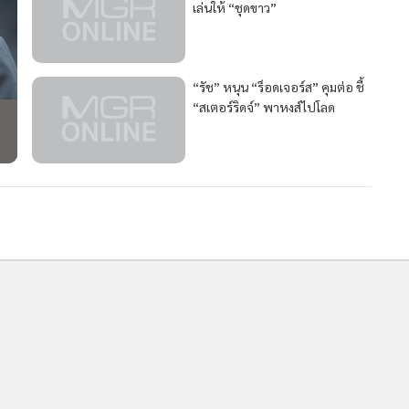
เล่นให้ “ชุดขาว”
5,702
38
“รัช” หนุน “ร็อดเจอร์ส” คุมต่อ ชี้
“สเตอร์ริดจ์” พาหงส์ไปโลด
2,350