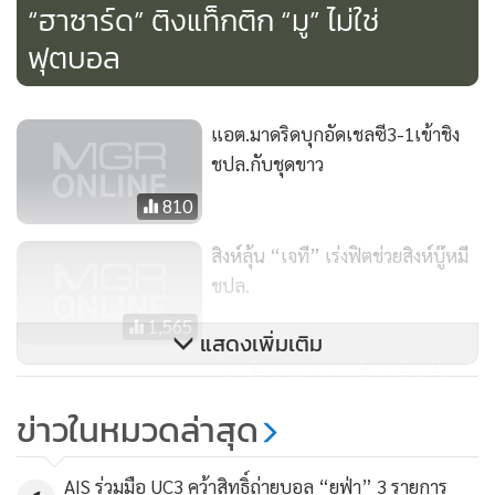
“ฮาซาร์ด” ติงแท็กติก “มู” ไม่ใช่
เอามาเย้ยตอน เชลซี ได้แชมป์ยุโรปปี 2012
ฟุตบอล
แอต.มาดริดบุกอัดเชลซี3-1เข้าชิง
ชปล.กับชุดขาว
810
สิงห์ลุ้น “เจที” เร่งฟิตช่วยสิงห์บู๊หมี
ชปล.
1,565
แสดงเพิ่มเติม
“มู” สับขาหลอก “เช็ก” ซ้อมลุ้น
เฝ้าเสา ชปล.
ข่าวในหมวดล่าสุด
3,971
รถบัส เชลซี อุดเกมรุก ตราหมี ไม่อยู่
AIS ร่วมมือ UC3 คว้าสิทธิ์ถ่ายบอล “ยูฟ่า” 3 รายการ