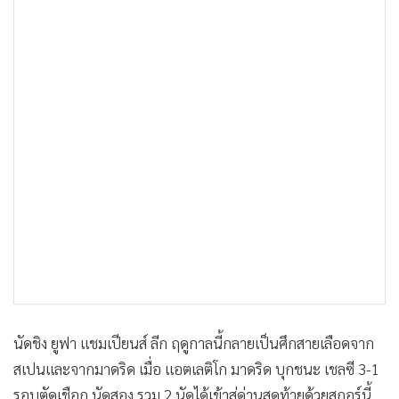
นัดชิง ยูฟา แชมเปียนส์ ลีก ฤดูกาลนี้กลายเป็นศึกสายเลือดจาก
สเปนและจากมาดริด เมื่อ แอตเลติโก มาดริด บุกชนะ เชลซี 3-1
รอบตัดเชือก นัดสอง รวม 2 นัดได้เข้าสู่ด่านสุดท้ายด้วยสกอร์นี้