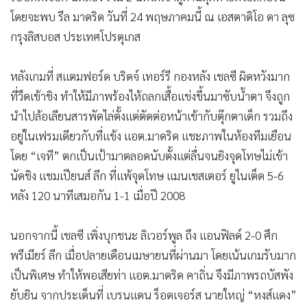
โดยจะพบ รีล มาดริด วันที่ 24 พฤษภาคมนี้ ณ เอสตาดิโอ ดา ลุซ
กรุงลิสบอส ประเทศโปรตุเกส
หลังเกมที่ สแตมฟอร์ด บริดจ์ เทอร์รี กองหลัง เชลซี ผิดหวังมาก
ที่วืดเข้าชิง ทำให้มีภาพร้องไห้ถลกเสื้อแข่งขึ้นมาซับน้ำตา จึงถูก
นำไปล้อเลียนสารพัดไล่ตั้งแต่ตัดต่อหน้าเข้ากับตุ๊กตาเด็ก รวมถึง
อยู่ในเฟรมเดียวกับที่แข้ง แอต.มาดริด แชะภาพในห้องทีมเยือน
โดย “เจที” ตกเป็นเป้ามาตลอดนับตั้งแต่ลื่นจนยิงจุดโทษไม่เข้า
นัดชิง แชมเปียนส์ ลีก ที่แพ้จุดโทษ แมนเชสเตอร์ ยูไนเต็ด 5-6
หลัง 120 นาทีเสมอกัน 1-1 เมื่อปี 2008
นอกจากนี้ เชลซี เพิ่งบุกชนะ ลิเวอร์พูล ถึง แอนฟิลด์ 2-0 ศึก
พรีเมียร์ ลีก เมื่อปลายเดือนเมษายนที่ผ่านมา โดยเน้นเกมรับมาก
เป็นพิเศษ ทำให้พอเสียท่า แอต.มาดริด คาถิ่น จึงมีภาพรถบัสพัง
ยับยิน จากประเด็นที่ เบรนแดน ร็อดเจอร์ส นายใหญ่ “หงส์แดง”