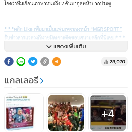
โอดว่าทีมเยือนเอาพาหนะถึง 2 คันมาอุดหน้าปากประตู
* * *คลิก Like เพื่อมาเป็นแฟนเพจของหน้า “MGR SPORT”
รับข่าวสารแวดวงกีฬาชนิดเกาะติดขอบสนามคลิกที่นี่เลย!!* * *
แสดงเพิ่มเติม
28,070
แกลเลอรี
+4