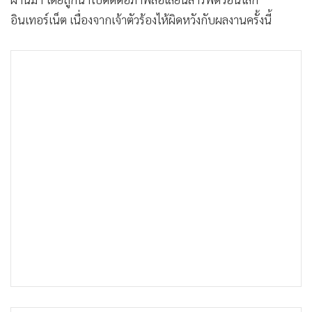
•
เกม
อินเทอร์เน็ต เนื่องจากเจ้าตัวร้องไห้ผิดหวังกับผลงานครั้งนี้
•
วิทยาศาสตร์
•
SMEs
•
หุ้น
•
อินโดจีน
•
กองทุนรวม
•
Celeb Online
•
Factcheck
•
ญี่ปุ่น
•
News1
•
Gotomanager