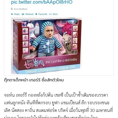
•
Good health & Well-being
•
Green Innovation & SD
•
Management & HR
•
MGR Live
•
Infographic
•
การเมือง
•
ท่องเที่ยว
•
กีฬา
•
ต่างประเทศ
•
Special Scoop
ตุ๊กตาเด็กหน้า เทอร์รี ซื้อสักตัวไหม
•
เศรษฐกิจ-ธุรกิจ
•
จีน
จอห์น เทอร์รี กองหลังกัปตัน เชลซี เป็นเป้าซ้ำเติมของบรรดา
•
ชุมชน-คุณภาพชีวิต
แฟนลูกหนัง ทันทีที่ตกรอบ ยูฟา แชมเปียนส์ ลีก รอบรองชนะ
•
อาชญากรรม
เลิศ นัดสอง คาถิ่น สแตมฟอร์ด บริดจ์ เมื่อวันพุธที่ 30 เมษายนที่
•
Motoring
ผ่านมา โดยถูกนำไปตัดต่อภาพล้อเลียนสารพัดว่อนโลก