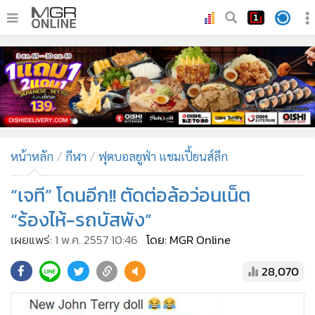
•
หน้าหลัก
•
ทันเหตุการณ์
•
ภาคใต้
•
ภูมิภาค
•
Online Section
หน้าหลัก
กีฬา
ฟุตบอลยูฟ่า แชมเปี้ยนส์ลีก
•
บันเทิง
•
ผู้จัดการรายวัน
“เจที” โดนอีก!! ตัดต่อล้อว่อนเน็ต
•
คอลัมนิสต์
“ร้องไห้-รถบัสพัง”
•
ละคร
เผยแพร่:
1 พ.ค. 2557 10:46
โดย: MGR Online
•
CbizReview
28,070
•
Cyber BIZ
•
ผู้จัดกวน