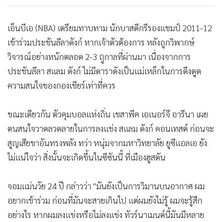
เอ็นบีเอ (NBA) เตรียมทาบทาม นักบาสดีกรีรองแชมป์ 2011-12
เข้าร่วมประชันลีลาดังก์ หากเจ้าตัวต้องการ หลังถูกวิพากษ์
วิจารณ์อย่างหนักตลอด 2-3 ฤูกาลที่ผ่านมา เนื่องจากการ
ประชันลีลา สแลม ดังก์ ไม่มีดาราดังเป็นแม่เหล็กในการดึงดูด
ความสนใจของกองเชียร์เท่าที่ควร
ขณะเดียวกัน ตัวคุมบอลแห่งถิ่น เชสาพีค เอเนอร์จี อารีนา เผย
ตนสนใจวาดลวดลายในการลงแข่ง สแลม ดังก์ คอนเทสต์ ก่อนจะ
สูญเสียขาอันทรงพลัง ทว่า หนุ่มจากมหาวิทยาลัย ยูซีแอลเอ ยัง
ไม่แน่ใจว่า สิ่งนั้นจะเกิดขึ้นในซีซันนี้ ที่เมืองฮูสตัน
จอมแม่นวัย 24 ปี กล่าวว่า "มันยังเป็นการวิมานบนอากาศ ผม
อยากเข้าร่วม ก่อนที่มันจะสายเกินไป แต่ผมยังไม่รู้ ผมจะรู้สึก
อย่างไร หากผมลงแข่งหรือไม่ลงแข่ง ทัวร์นาเมนต์นี้มันมีหลาย