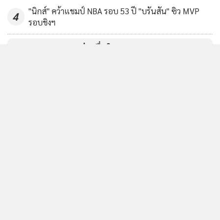
"นิกส์" คว้าแชมป์ NBA รอบ 53 ปี "บรันสัน" ซิว MVP
4
รอบชิงฯ
ข่าวอื่นในหมวด