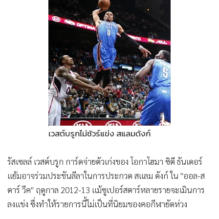
•
Good health & Well-being
•
Green Innovation & SD
•
Management & HR
•
MGR Live
•
Infographic
•
การเมือง
•
ท่องเที่ยว
•
กีฬา
•
ต่างประเทศ
เวสต์บรูกไม่ชัวร์แข่ง สแลมดังก์
•
Special Scoop
•
เศรษฐกิจ-ธุรกิจ
รัสเซลล์ เวสต์บรูก การ์ดจ่ายตัวเก่งของ โอกาโฮมา ซิตี ธันเดอร์
•
จีน
แย้มอาจร่วมประชันลีลาในการประกวด สแลม ดังก์ ใน "ออล-ส
•
ชุมชน-คุณภาพชีวิต
ตาร์ วีค" ฤดูกาล 2012-13 แม้ซูเปอร์สตาร์หลายรายจะเมินการ
•
อาชญากรรม
ลงแข่ง ซึ่งทำให้รายการนี้ไม่เป็นที่นิยมของคอกีฬายัดห่วง
•
Motoring