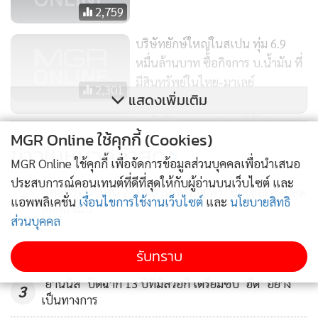
2,759
บริษัทยักษ์ใหญ่ในสเปน ทุ่ม 6.9
หมื่นล้านบาท ซื้อกิจการ บ.น้ำมัน ที่
มีสินทรัพย์ในไทย-มาเลย์
2,301
แสดงเพิ่มเติม
สหรัฐขับทูตเวเนฯ ตอบโต้ จนท.มะ
MGR Online ใช้คุกกี้ (Cookies)
กันถูกกล่าวหาบ่อนทำลาย
ข่าวในหมวดล่าสุด
MGR Online ใช้คุกกี้ เพื่อจัดการข้อมูลส่วนบุคคลเพื่อนำเสนอ
200
ประสบการณ์คอนเทนต์ที่ดีที่สุดให้กับผู้อ่านบนเว็บไซต์ และ
"เลอบรอน" เซ็น 2 ปี 8 ล้านเหรียญ พา "ซิกเซอร์ส" ปลด
1
แอพพลิเคชั่น
เงื่อนไขการใช้งานเว็บไซต์
และ
นโยบายสิทธิ
ล็อกแชมป์
ส่วนบุคคล
2
รับทราบ
"ยานนิส" ปิดฉาก 13 ปีที่มิลวอกี เตรียมซบ "ฮีต" อย่าง
3
เป็นทางการ