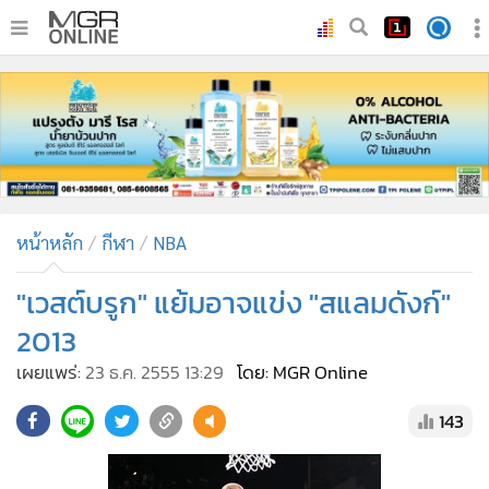
•
หน้าหลัก
•
ทันเหตุการณ์
•
ภาคใต้
•
ภูมิภาค
•
Online Section
หน้าหลัก
กีฬา
NBA
•
บันเทิง
•
ผู้จัดการรายวัน
"เวสต์บรูก" แย้มอาจแข่ง "สแลมดังก์"
•
คอลัมนิสต์
2013
•
ละคร
เผยแพร่:
23 ธ.ค. 2555 13:29
โดย: MGR Online
•
CbizReview
143
•
Cyber BIZ
•
ผู้จัดกวน