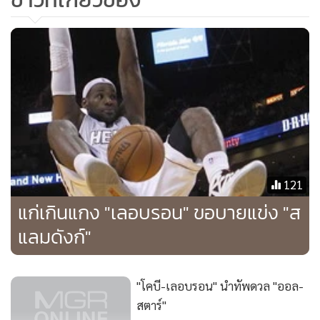
121
แก่เกินแกง "เลอบรอน" ขอบายแข่ง "ส
แลมดังก์"
"โคบี-เลอบรอน" นำทัพดวล "ออล-
สตาร์"