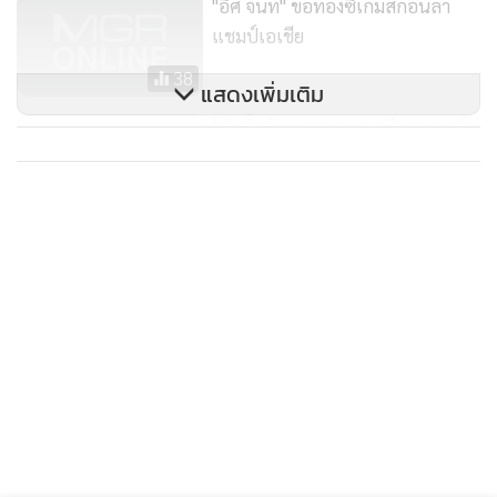
"อิศ จันท์" ขอทองซีเกมส์ก่อนล่า
แชมป์เอเชีย
รมย์ เจองานท้าทายในบิลเลียด
38
แสดงเพิ่มเติม
โค้ชชี้ "น้องจูน" สาว 14 ปีอนาคตฮีโร่
ไทย
96