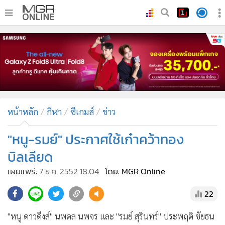
•
หน้าหลัก
•
ทันเหตุการณ์
•
ภาคใต้
•
ภูมิภาค
•
Online Section
หน้าหลัก
กีฬา
ซีเกมส์
ข่าว
•
บันเทิง
•
ผู้จัดการรายวัน
"หนู-รมย์" ประกาศใช้เก๋าคว้าทอง
•
คอลัมนิสต์
บิลเลียด
•
ละคร
เผยแพร่:
7 ธ.ค. 2552 18:04
โดย: MGR Online
•
CbizReview
22
•
Cyber BIZ
•
ผู้จัดกวน
"หนู ดาวดึงส์" นพดล นพจร และ "รมย์ สุรินทร์" ประพฤติ ชัยธน