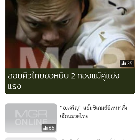
35
สอยคิวไทยขอหยิบ 2 ทองแม้คู่แข่ง
แรง
“อ.เจริญ” แย้มซีเกมส์อิเหนาสั่ง
เฉือนมวยไทย
66