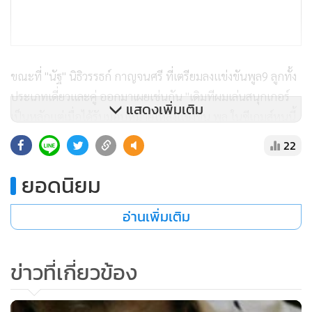
ขณะที่ "นัฐ" นิธิวรรธก์ กาญจนศรี ที่เตรียมลงแข่งขันพูล9 ลูกทั้ง
ประเภทเดี่ยวและคู่ ออกมาเผยเช่นกัน "เดิมทีผมเล่นสนุกเกอร์
แสดงเพิ่มเติม
เป็นหลักแต่เมื่อได้รับมอบหมายให้ลงแข่งขัน พูล ในซีเกมส์หนนี้
จะตั้งใจทำผลงานให้ดีที่สุด ซึ่งผมก็ฝึกซ้อมมาเต็มที่หลังกลับจาก
22
เอเชียน อินดอร์ เกมส์ คิดว่าน่าจะเข้าถึงรอบ 8 คนสุดท้ายได้เป็น
อย่างน้อย"
ยอดนิยม
อ่านเพิ่มเติม
สำหรับกีฬาบิลเลียดในซีเกมส์ครั้งที่ 25 ชิงชัยกันทั้งหมด 10
เหรียญทอง แข่งขันระหว่างวันที่ 10 -17 ธันวาคมนี้ ที่ โรงแรม
ดอนจัน พาเลซ กรุงเวียงจันทน์ ประกอบด้วย สนุกเกอร์,
ข่าวที่เกี่ยวข้อง
บิลเลียด, พูล 9 ลูก และ 8 ลูก รวมถึง แครอม (กีฬาคล้ายบิลเลียด
โต๊ะเล็กไม่มีหลุม)