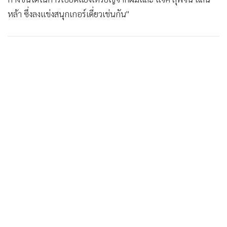
•
เกม
หล้า ซึ่งลงแข่งสนุกเกอร์เดี่ยวเช่นกัน"
•
วิทยาศาสตร์
•
SMEs
•
หุ้น
•
อินโดจีน
•
กองทุนรวม
•
Celeb Online
•
Factcheck
•
ญี่ปุ่น
•
News1
•
Gotomanager