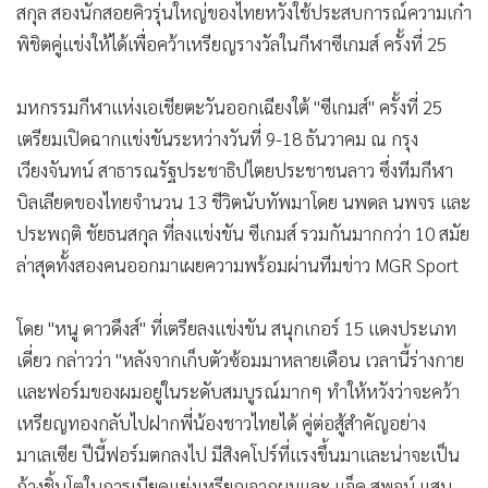
•
Good health & Well-being
สกุล สองนักสอยคิวรุ่นใหญ่ของไทยหวังใช้ประสบการณ์ความเก๋า
•
Green Innovation & SD
พิชิตคู่แข่งให้ได้เพื่อคว้าเหรียญรางวัลในกีฬาซีเกมส์ ครั้งที่ 25
•
Management & HR
•
MGR Live
มหกรรมกีฬาแห่งเอเชียตะวันออกเฉียงใต้ "ซีเกมส์" ครั้งที่ 25
•
Infographic
เตรียมเปิดฉากแข่งขันระหว่างวันที่ 9-18 ธันวาคม ณ กรุง
•
การเมือง
เวียงจันทน์ สาธารณรัฐประชาธิปไตยประชาชนลาว ซึ่งทีมกีฬา
บิลเลียดของไทยจำนวน 13 ชีวิตนับทัพมาโดย นพดล นพจร และ
•
ท่องเที่ยว
ประพฤติ ชัยธนสกุล ที่ลงแข่งขัน ซีเกมส์ รวมกันมากกว่า 10 สมัย
•
กีฬา
ล่าสุดทั้งสองคนออกมาเผยความพร้อมผ่านทีมข่าว MGR Sport
•
ต่างประเทศ
•
Special Scoop
โดย "หนู ดาวดึงส์" ที่เตรียลงแข่งขัน สนุกเกอร์ 15 แดงประเภท
•
เศรษฐกิจ-ธุรกิจ
เดี่ยว กล่าวว่า "หลังจากเก็บตัวซ้อมมาหลายเดือน เวลานี้ร่างกาย
•
จีน
และฟอร์มของผมอยู่ในระดับสมบูรณ์มากๆ ทำให้หวังว่าจะคว้า
•
ชุมชน-คุณภาพชีวิต
เหรียญทองกลับไปฝากพี่น้องชาวไทยได้ คู่ต่อสู้สำคัญอย่าง
•
อาชญากรรม
มาเลเซีย ปีนี้ฟอร์มตกลงไป มีสิงคโปร์ที่แรงขึ้นมาและน่าจะเป็น
•
Motoring
ก้างชิ้นโตในการเบียดแย่งเหรียญจากผมและ แจ็ค สุพจน์ แสน