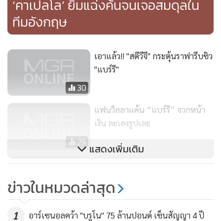
‘คาเปลโล’ ยิ้มแฉ่งค้นจนเจอสมดุลใน
ทีมอังกฤษ
เอาแล้ว!! "สตีวีจี" กระตุ้นราฟารีบซิว
"แบร์รี"
30
แฟนวิลลาแค้น “แบร์รี” จวกหน้า
เงิน ละเลงรูปเละ
29
แสดงเพิ่มเติม
เอเยนต์แย้ม “ปาโต” ส่อแววซบเชล
ซี
ข่าวในหมวดล่าสุด
14
1
อาร์เซนอลคว้า "บรูโน" 75 ล้านปอนด์ เซ็นสัญญา 4 ปี