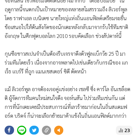
จอห์นสัน โชว์ฟอร์มโดดเด่นอย่างมากกับ “เดอะปอมปีย์” ใน
•
เกม
ฤดูกาลนี้จนตกเป็นเป้าหมายของหลายสโมสรรวมถึง ลิเวอร์พูล
•
วิทยาศาสตร์
โดย ราฟาเอล เบนิเตซ นายใหญ่แห่งถิ่นแอนฟิลด์เตรียมจะยื่น
•
SMEs
ข้อเสนอไปให้ต้นสังกัดของนักเตะหลังกลับมาจากรับใช้ทีมชาติ
•
หุ้น
อังกฤษ ในศึกฟุตบอลโลก 2010 รอบคัดเลือก ช่วงสัปดาห์นี้
•
อินโดจีน
•
กองทุนรวม
กุนซือชาวสเปนจำเป็นต้องรีบเจรจาดึงตัวฟูลแบ็กวัย 25 ปี มา
•
Celeb Online
ร่วมทีมโดยเร็ว เนื่องจากอาจพลาดไปเช่นเดียวกับกรณีของ แก
เร็ธ แบร์รี ที่ถูก แมนเชสเตอร์ ซิตี ตัดหน้า
•
Factcheck
•
ญี่ปุ่น
แม้ ลิเวอร์พูล อาจต้องเจอคู่แข่งอย่าง เชลซี ซึ่ง คาร์โล อันเชล็อต
•
News1
ติ ผู้จัดการทีมคนใหม่สนใจดึง จอห์นสัน ไปร่วมทีมเช่นกัน แต่
•
Gotomanager
การที่นักเตะเคยมีประสบการณ์ที่เลวร้ายมาก่อนในถิ่นสแตมฟ
อร์ด บริดจ์ ก็น่าจะเลือกย้ายมาค้าแข้งในถิ่นแอนฟิลด์มากกว่า
23