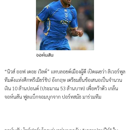
•
Good health & Well-being
•
Green Innovation & SD
•
Management & HR
•
MGR Live
•
Infographic
•
การเมือง
•
ท่องเที่ยว
จอห์นสัน
•
กีฬา
“นิวส์ ออฟ เดอะ เวิลด์” แทบลอยด์เมืองผู้ดี เปิดเผยว่า ลิเวอร์พูล
•
ต่างประเทศ
ทีมดังแห่งศึกพรีเมียร์ชิป อังกฤษ เตรียมยื่นข้อเสนอเป็นจำนวน
•
Special Scoop
เงิน 10 ล้านปอนด์ (ประมาณ 53 ล้านบาท) เพื่อคว้าตัว เกล็น
•
เศรษฐกิจ-ธุรกิจ
จอห์นสัน ฟูลแบ็กจอมบุกจาก ปอร์ทสมัธ มาร่วมทีม
•
จีน
•
ชุมชน-คุณภาพชีวิต
•
อาชญากรรม
•
Motoring