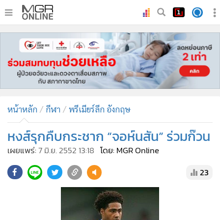
•
หน้าหลัก
•
ทันเหตุการณ์
•
ภาคใต้
•
ภูมิภาค
•
Online Section
หน้าหลัก
กีฬา
พรีเมียร์ลีก อังกฤษ
•
บันเทิง
•
ผู้จัดการรายวัน
หงส์รุกคืบกระชาก “จอห์นสัน” ร่วมก๊วน
•
คอลัมนิสต์
เผยแพร่:
7 มิ.ย. 2552 13:18
โดย: MGR Online
•
ละคร
23
•
CbizReview
•
Cyber BIZ
•
ผู้จัดกวน