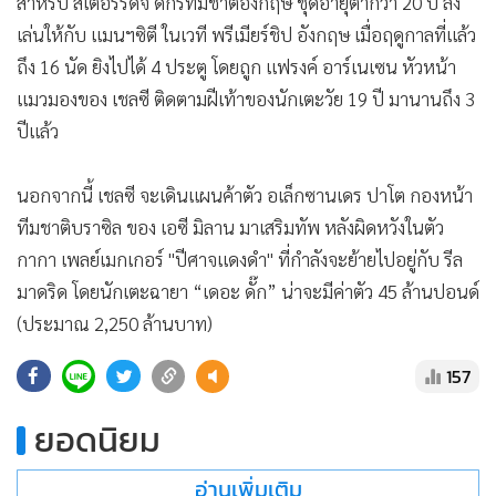
สำหรับ สเตอร์ริดจ์ ดีกรีทีมชาติอังกฤษ ชุดอายุต่ำกว่า 20 ปี ลง
เล่นให้กับ แมนฯซิตี ในเวที พรีเมียร์ชิป อังกฤษ เมื่อฤดูกาลที่แล้ว
ถึง 16 นัด ยิงไปได้ 4 ประตู โดยถูก แฟรงค์ อาร์เนเซน หัวหน้า
แมวมองของ เชลซี ติดตามฝีเท้าของนักเตะวัย 19 ปี มานานถึง 3
ปีแล้ว
นอกจากนี้ เชลซี จะเดินแผนค้าตัว อเล็กซานเดร ปาโต กองหน้า
ทีมชาติบราซิล ของ เอซี มิลาน มาเสริมทัพ หลังผิดหวังในตัว
กากา เพลย์เมกเกอร์ "ปีศาจแดงดำ" ที่กำลังจะย้ายไปอยู่กับ รีล
มาดริด โดยนักเตะฉายา “เดอะ ดั๊ก” น่าจะมีค่าตัว 45 ล้านปอนด์
(ประมาณ 2,250 ล้านบาท)
157
ยอดนิยม
อ่านเพิ่มเติม