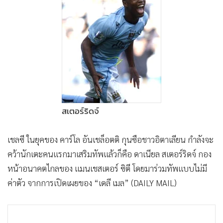
•
Good health & Well-being
•
Green Innovation & SD
•
Management & HR
•
MGR Live
•
Infographic
•
การเมือง
•
ท่องเที่ยว
•
กีฬา
สเตอร์ริดจ์
•
ต่างประเทศ
•
Special Scoop
เชลซี ในยุคของ คาร์โล อันเชล็อตติ กุนซือชาวอิตาเลียน กำลังจะ
คว้านักเตะคนแรกมาเสริมทัพแล้วก็คือ ดาเนียล สเตอร์ริดจ์ กอง
•
เศรษฐกิจ-ธุรกิจ
หน้าอนาคตไกลของ แมนเชสเตอร์ ซิตี โดยมาร่วมทัพแบบไม่มี
•
จีน
ค่าตัว จากการเปิดเผยของ “เดลี เมล” (DAILY MAIL)
•
ชุมชน-คุณภาพชีวิต
•
อาชญากรรม
•
Motoring