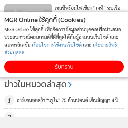
เชลซีพร้อมไฟเขียว “เจที” ซบเรือ
ใบ 45 ล้านป.
MGR Online ใช้คุกกี้ (Cookies)
11
MGR Online ใช้คุกกี้ เพื่อจัดการข้อมูลส่วนบุคคลเพื่อนำเสนอ
ประสบการณ์คอนเทนต์ที่ดีที่สุดให้กับผู้อ่านบนเว็บไซต์ และ
เชลซีปัด 30 ล้านป.เรือใบขอซื้อ
แอพพลิเคชั่น
เงื่อนไขการใช้งานเว็บไซต์
และ
นโยบายสิทธิ
กัปตัน “เจที”
ส่วนบุคคล
19
แสดงเพิ่มเติม
รับทราบ
“เวนเกอร์” ปัดตอบคำถามกรณี
ปลด “กัลลาส”
ข่าวในหมวดล่าสุด
13
1
อาร์เซนอลคว้า "บรูโน" 75 ล้านปอนด์ เซ็นสัญญา 4 ปี
2