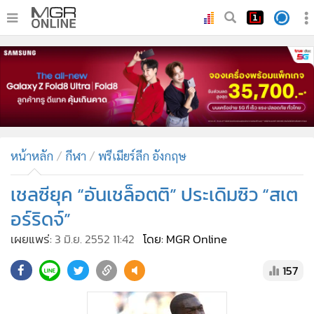
•
หน้าหลัก
•
ทันเหตุการณ์
•
ภาคใต้
•
ภูมิภาค
•
Online Section
หน้าหลัก
กีฬา
พรีเมียร์ลีก อังกฤษ
•
บันเทิง
•
ผู้จัดการรายวัน
เชลซียุค “อันเชล็อตติ” ประเดิมซิว “สเต
•
คอลัมนิสต์
อร์ริดจ์”
•
ละคร
เผยแพร่:
3 มิ.ย. 2552 11:42
โดย: MGR Online
•
CbizReview
157
•
Cyber BIZ
•
ผู้จัดกวน