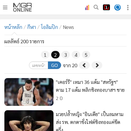
•
หน้าหลัก
หน้าหลัก
กีฬา
โอลิมปิก
News
•
ทันเหตุการณ์
•
ภาคใต้
ผลลัพธ์ 200 รายการ
•
ภูมิภาค
1
2
3
4
5
•
Online Section
GO
จาก 20
•
บันเทิง
•
ผู้จัดการรายวัน
"เคอร์รี" เหมา 36 แต้ม "สหรัฐฯ"
•
คอลัมนิสต์
ตาม 17 แต้ม พลิกชิงทองบาสฯ ชาย
•
ละคร
2 ปี
•
CbizReview
•
Cyber BIZ
มวยปล้ำหญิง "อินเดีย" เป็นลมหาม
ส่ง รพ. ตกตาชั่งไฟต์ชิงทองแค่ขีด
•
ผู้จัดกวน
ครึ่ง