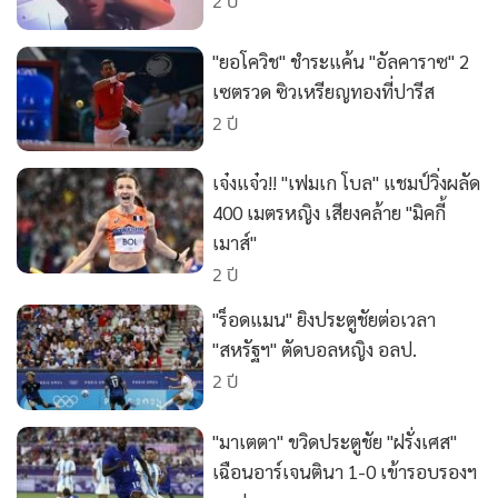
2 ปี
•
เกม
•
วิทยาศาสตร์
"ยอโควิช" ชำระแค้น "อัลคาราซ" 2
•
SMEs
เซตรวด ซิวเหรียญทองที่ปารีส
2 ปี
•
หุ้น
•
อินโดจีน
เจ๋งแจ๋ว!! "เฟมเก โบล" แชมป์วิ่งผลัด
•
กองทุนรวม
400 เมตรหญิง เสียงคล้าย "มิคกี้
•
Celeb Online
เมาส์"
•
Factcheck
2 ปี
•
ญี่ปุ่น
"ร็อดแมน" ยิงประตูชัยต่อเวลา
•
News1
"สหรัฐฯ" ตัดบอลหญิง อลป.
•
Gotomanager
2 ปี
"มาเตตา" ขวิดประตูชัย "ฝรั่งเศส"
เฉือนอาร์เจนตินา 1-0 เข้ารอบรองฯ