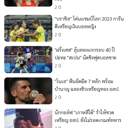
•
Good health & Well-being
2 ปี
•
Green Innovation & SD
•
Management & HR
"บราซิล" โค่นแชมป์โลก 2023 การัน
ตีเหรียญเงินบอลหญิง
•
MGR Live
2 ปี
•
Infographic
•
การเมือง
"ฝรั่งเศส" ลุ้นทองแรกรอบ 40 ปี
•
ท่องเที่ยว
ปะทะ "สเปน" นัดชิงฟุตบอลชาย
•
กีฬา
2 ปี
•
ต่างประเทศ
•
Special Scoop
"โนเล" ฟันอัดฉีด 7 หลัก พร้อม
•
เศรษฐกิจ-ธุรกิจ
บำนาญ ฉลองซิวเหรียญทอง อลป.
2 ปี
•
จีน
•
ชุมชน-คุณภาพชีวิต
นักกอล์ฟ "เกาหลีใต้" ร่ำไห้ชวด
•
อาชญากรรม
เหรียญ อลป. ยังไม่รอดเกณฑ์ทหาร
•
Motoring