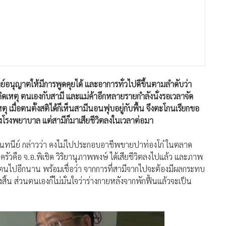
แพทย์อนุญาตให้มีการพูดคุยได้ และอาการทั่วไปดีขึ้นตามลำดับว่า
นเกิดเหตุ ตนเองกับสามี และแม่ค้าอีกหลายรายกำลังนั่งรอเวลาจัด
หตุ เมื่อตนตั้งสติได้ก็เห็นสามีนอนฟุบอยู่กับพื้น จึงตะโกนเรียกขอ
่งโรงพยาบาล แต่สามีก็มาเสียชีวิตลงในเวลาต่อมา
ันทนีย์ กล่าวว่า คงไม่ไปประกอบอาชีพขายปาท่องโก๋ ในตลาด
รัวคือ จ.อ.พิเชิด วิริยานุภาพพงษ์ ได้เสียชีวิตลงไปแล้ว และภาพ
ตนไปอีกนาน พร้อมเชื่อว่า จากการที่สามีจากไปจะต้องมีผลกระทบ
้งสิ้น ส่วนตนเองก็ไม่มั่นใจว่าร่างกายหลังจากพักฟื้นแล้วจะเป็น