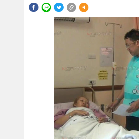
•
Management & HR
•
MGR Live
•
Infographic
•
การเมือง
•
ท่องเที่ยว
•
กีฬา
•
ต่างประเทศ
•
Special Scoop
•
เศรษฐกิจ-ธุรกิจ
•
จีน
•
ชุมชน-คุณภาพชีวิต
•
อาชญากรรม
•
Motoring
•
เกม
•
วิทยาศาสตร์
•
SMEs
•
หุ้น