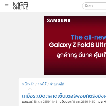
เลือกเครื่องมือท
•
หน้าหลัก
ค้นหา
•
ทันเหตุการณ์
Google
•
ภาคใต้
•
ภูมิภาค
MGR Onl
•
Online Section
ค้นหาขั
•
บันเทิง
•
ผู้จัดการรายวัน
•
คอลัมนิสต์
•
ละคร
•
CbizReview
•
Cyber BIZ
หน้าหลัก
ภาคใต้
ข่าวภาคใต้
•
ผู้จัดกวน
เหยื่อระเบิดตลาดเซ็นเตอร์พอยท์ตรังยังผ
•
Good health & Well-being
•
Green Innovation & SD
เผยแพร่:
18 ส.ค. 2559 14:45
ปรับปรุง:
18 ส.ค. 2559 14:52
โดย: 