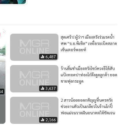
สุดเศร้า! ผู้ว่าฯ เมืองตรังร่วมรดน้ำ
ศพ “จ.อ.พิเชิด” เหยื่อระเบิดตลาด
เซ็นเตอร์พอยท์
6,487
ร้านติ่มซำเมืองตรังโชว์ควงอีโต้สับ
แป้งทอดปาท่องโก๋ดึงดูดลูกค้า ยอด
ขายพุ่งกระฉูด
3,637
44
2 สาวน้อยยอดกตัญญูที่นครตรัง
ช่วยงานตัวเป็นเกลียวในร้านโกปี๋
พ่อแม่จนวาดฝันอนาคตได้ชัดเจน
2,166