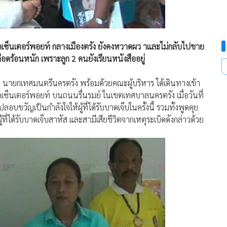
ดเซ็นเตอร์พอยท์ กลางเมืองตรัง ยังคงหวาดผว าและไม่กลับไปขาย
ดือดร้อนหนัก เพราะลูก 2 คนยังเรียนหนังสืออยู่
ทัย นายกเทศมนตรีนครตรัง พร้อมด้วยคณะผู้บริหาร ได้เดินทางเข้า
าดเซ็นเตอร์พอยท์ บนถนนรื่นรมย์ ในเขตเทศบาลนครตรัง เมื่อวันที่
บขวัญเป็นกำลังใจให้ผู้ที่ได้รับบาดเจ็บในครั้งนี้ รวมทั้งพูดคุย
ี่ได้รับบาดเจ็บสาหัส และสามีเสียชีวิตจากเหตุระเบิดดังกล่าวด้วย