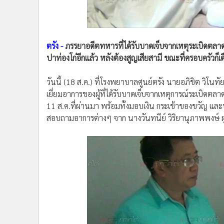
•
อินโดจีน
•
กองทุนรวม
•
Celeb Online
ตรัง -
ภรรยาอดีตทหารที่ได้รับบาดเจ็บจากเหตุระเบิดตลา
•
Factcheck
ปาท่องโก๋อีกแล้ว หลังต้องสูญเสียสามี ขณะที่ครอบครัวก็เ
•
ญี่ปุ่น
•
News1
วันนี้ (18 ส.ค.) ที่โรงพยาบาลศูนย์ตรัง นายอภิชิต วิโน
•
Gotomanager
เยี่ยมอาการของผู้ที่ได้รับบาดเจ็บจากเหตุการณ์ระเบิดตล
11 ส.ค.ที่ผ่านมา พร้อมทั้งมอบเงิน กระเช้าของขวัญ และปลอ
สอบถามอาการต่างๆ จาก นางวันทนีย์ วิริยานุภาพพงษ์ ผู้ท