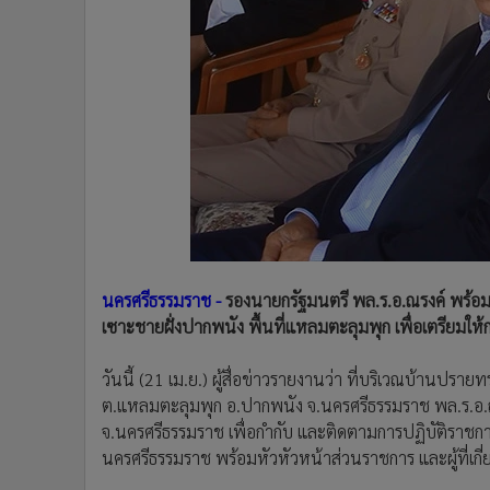
•
Management & HR
•
MGR Live
•
Infographic
•
การเมือง
•
ท่องเที่ยว
•
กีฬา
•
ต่างประเทศ
•
Special Scoop
•
เศรษฐกิจ-ธุรกิจ
•
จีน
นครศรีธรรมราช -
รองนายกรัฐมนตรี พล.ร.อ.ณรงค์ พร้อมค
•
ชุมชน-คุณภาพชีวิต
เซาะชายฝั่งปากพนัง พื้นที่แหลมตะลุมพุก เพื่อเตรียมให
•
อาชญากรรม
•
Motoring
วันนี้ (21 เม.ย.) ผู้สื่อข่าวรายงานว่า ที่บริเวณบ้านปร
•
เกม
ต.แหลมตะลุมพุก อ.ปากพนัง จ.นครศรีธรรมราช พล.ร.อ.ณ
•
วิทยาศาสตร์
จ.นครศรีธรรมราช เพื่อกำกับ และติดตามการปฏิบัติราชการ
•
SMEs
นครศรีธรรมราช พร้อมหัวหัวหน้าส่วนราชการ และผู้ที่เกี่
•
หุ้น