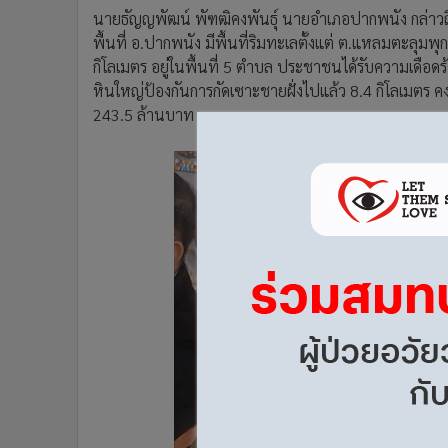
•
อินโดจีน
นายธัญญพัฒน์ พัฑฒิคงพันธุ์ นายอำเภอปากพนัง กล่าวถ
พื้นที่ อ.ปากพนัง มีพื้นที่ริมทะเลตั้งแต่ ต.แหลมตะ
•
กองทุนรวม
กิโลเมตร อยู่ในพื้นที่ 5 ตำบล ประชาชนได้รับความเดือด
•
Celeb Online
หินใหญ่ป้องกันการกัดเซาะชายฝั่งไปแล้ว 8.4 กิโลเมตร คง
•
Factcheck
243.5 ล้านบาท
•
ญี่ปุ่น
•
News1
•
Gotomanager