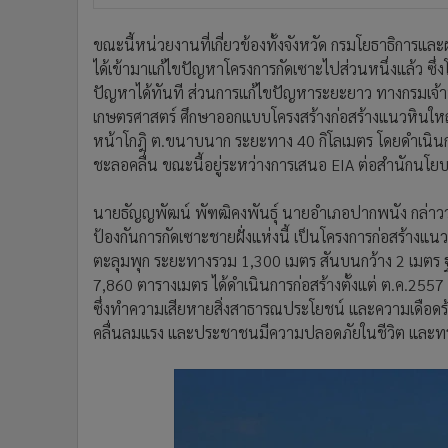
ขณะนี้หน่วยงานที่เกี่ยวข้องทั้งจังหวัด กรมโยธาธิการแล
ได้เข้ามาแก้ไขปัญหาโครงการกัดเซาะไปส่วนหนึ่งแล้ว ซึ่
ปัญหาได้ทันที ส่วนการแก้ไขปัญหาระยะยาว ทางกรมเจ้า
เกษตรศาสตร์ ศึกษาออกแบบโครงสร้างก่อสร้างแนวหินใหญ่
หน้าโกฎิ ต.ขนาบนาก ระยะทาง 40 กิโลเมตร โดยดำเนินก
ชะลอคลื่น ขณะนี้อยู่ระหว่างการเสนอ EIA ต่อสำนักน
นายธัญญพัฒน์ พัฑฒิคงพันธุ์ นายอำเภอปากพนัง กล่าวว
ป้องกันการกัดเซาะชายฝั่งแห่งนี้ เป็นโครงการก่อสร้างแ
ตะลุมพุก ระยะทางรวม 1,300 เมตร สันบนกว้าง 2 เมตร ฐ
7,860 ตารางเมตร ได้ดำเนินการก่อสร้างตั้งแต่ ต.ค.2557
ซึ่งทำความเสียหายสิ่งสาธารณประโยชน์ และความเดือดร้
คลื่นลมแรง และประชาชนมีความปลอดภัยในชีวิต และทรัพ