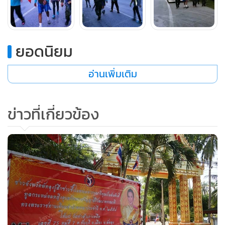
จ.ปัตตานี มุ่งหน้าไปกรุงเทพฯ ครั้งนี้เพื่อ เดินให้แก่ผู้ที่ได้รับบาด
เจ็บ และเสียชีวิตจากเหตุการณ์ความไม่สงบในพื้นที่ชายแดนใต้
ทุกคน รวมทั้งเหตุการณ์ล่าสุดที่เกิดระเบิดชุดรักษาความ
ปลอดภัยพระสงฆ์ ในเขตเทศบาลตะลุบัน อ.สายบุรี จ.ปัตตานี ใน
ยอดนิยม
วันที่ 25 ก.ค.58 เป็นเหตุให้มีเจ้าหน้าที่ทหารเสียชีวิต 1 นาย ได้
อ่านเพิ่มเติม
รับบาดเจ็บ 1 นาย พระสงฆ์มรณภาพ 2 รูป และยังมีราษฎรได้รับ
บาดเจ็บอีก จึงขอเดินเพื่อปกป้องพระพุทธศาสนา ซึ่งเป็นศาสนา
ประจำชาติ ไม่ยอมให้ใครรังแกอีกต่อไป
ข่าวที่เกี่ยวข้อง