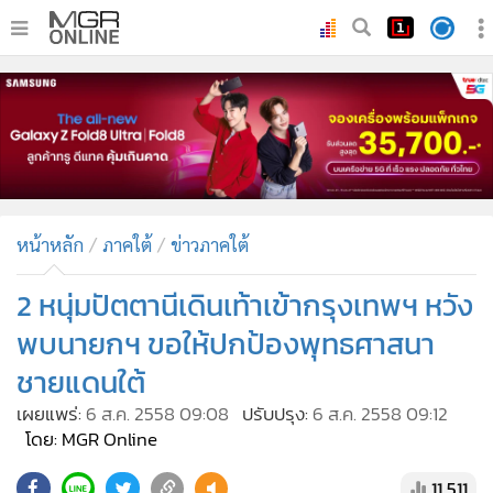
•
หน้าหลัก
•
ทันเหตุการณ์
•
ภาคใต้
•
ภูมิภาค
•
Online Section
หน้าหลัก
ภาคใต้
ข่าวภาคใต้
•
บันเทิง
•
ผู้จัดการรายวัน
2 หนุ่มปัตตานีเดินเท้าเข้ากรุงเทพฯ หวัง
•
คอลัมนิสต์
พบนายกฯ ขอให้ปกป้องพุทธศาสนา
•
ละคร
ชายแดนใต้
•
CbizReview
เผยแพร่:
6 ส.ค. 2558 09:08
ปรับปรุง:
6 ส.ค. 2558 09:12
•
Cyber BIZ
โดย: MGR Online
•
ผู้จัดกวน
11,511