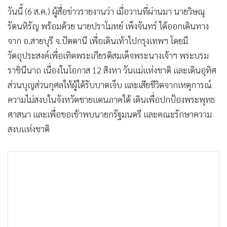
•
เกม
วันนี้ (6 ส.ค.) ผู้สื่อข่าวรายงานว่า เมื่อวานที่ผ่านมา นายวิษณุ
•
วิทยาศาสตร์
รัตนหิรัญ พร้อมด้วย นายปราโมทย์ เพ็งจันทร์ ได้ออกเดินทาง
•
SMEs
จาก อ.สายบุรี จ.ปัตตานี เพื่อเดินเท้าไปกรุงเทพฯ โดยมี
วัตถุประสงค์เพื่อเทิดพระเกียรติสมเด็จพระนางเจ้าฯ พระบรม
•
หุ้น
ราชินีนาถ เนื่องในโอกาส 12 สิงหา วันแม่แห่งชาติ และเดินอุทิศ
•
อินโดจีน
ส่วนบุญส่วนกุศลให้ผู้ได้รับบาดเจ็บ และเสียชีวิตจากเหตุการณ์
•
กองทุนรวม
ความไม่สงบในจังหวัดชายแดนภาคใต้ เดินเพื่อปกป้องพระพุทธ
•
Celeb Online
ศาสนา และเพื่อขอเข้าพบนายกรัฐมนตรี และคณะรักษาความ
•
Factcheck
สงบแห่งชาติ
•
ญี่ปุ่น
•
News1
•
Gotomanager