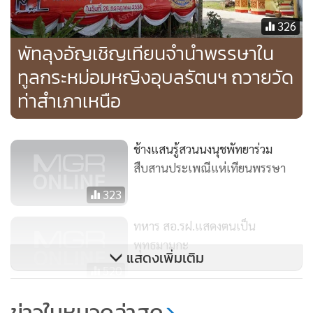
326
พัทลุงอัญเชิญเทียนจำนำพรรษาใน
ทูลกระหม่อมหญิงอุบลรัตนฯ ถวายวัด
ท่าสำเภาเหนือ
“และจะขอเดินไปพบ พล.อ.ประยุทธ์ จันทร์โอชา นายกรัฐมนตรี
และคณะรักษาความสงบแห่งชาติ เพื่อนำน้ำตาของชาวพุทธที่
อาศัยอยู่ในพื้นที่จังหวัดชายแดนภาคใต้ และ 4 อำเภอ จ.สงขลา
ช้างแสนรู้สวนนงนุชพัทยาร่วม
แบกไปมอบให้นายกรัฐมนตรี และคณะได้ดู และพิจารณา”
สืบสานประเพณีแห่เทียนพรรษา
323
ทหาร สอ.รฝ.แสดงตนเป็น
พุทธมามกะ
แสดงเพิ่มเติม
520
“บวรศักดิ์” รับไร้บทสวดหยุด
ข่าวในหมวดล่าสุด