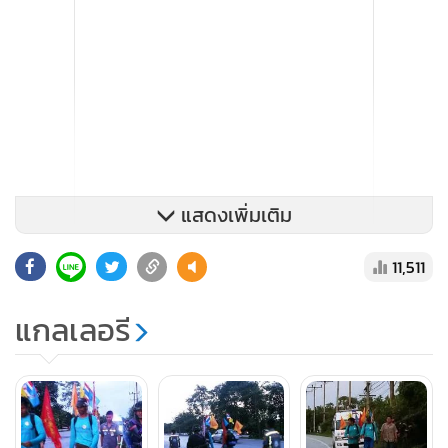
แสดงเพิ่มเติม
11,511
แกลเลอรี
นายวิษณุ รัตนหิรัญ กล่าวว่า การเดินเท้าจาก อ.สายบุรี