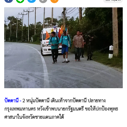
•
Good health & Well-being
•
Green Innovation & SD
•
Management & HR
•
MGR Live
•
Infographic
•
การเมือง
•
ท่องเที่ยว
•
กีฬา
•
ต่างประเทศ
•
Special Scoop
•
เศรษฐกิจ-ธุรกิจ
•
จีน
ปัตตานี -
2 หนุ่มปัตตานี เดินเท้าจากปัตตานี ปลายทาง
•
ชุมชน-คุณภาพชีวิต
กรุงเทพมหานคร หวังเข้าพบนายกรัฐมนตรี ขอให้ปกป้องพุทธ
•
อาชญากรรม
ศาสนาในจังหวัดชายแดนภาคใต้
•
Motoring