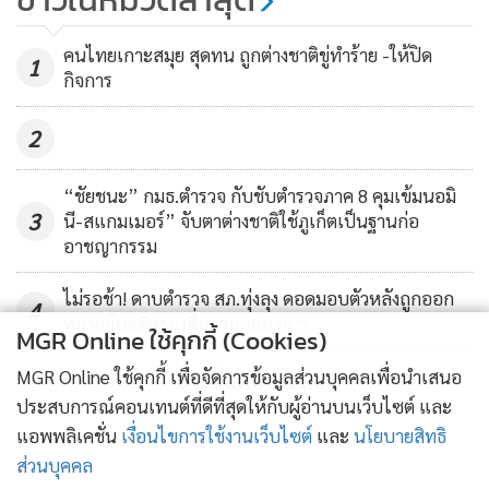
คอร์รัปชัน แนะถือมงคลสูตรช่วย
ชาติสงบ บอกแผ่เมตตาคนด่าทุกวัน
1,348
คนไทยเกาะสมุย สุดทน ถูกต่างชาติขู่ทำร้าย -ให้ปิด
1
กิจการ
2
“ชัยชนะ” กมธ.ตำรวจ กับชับตำรวจภาค 8 คุมเข้มนอมิ
3
นี-สแกมเมอร์” จับตาต่างชาติใช้ภูเก็ตเป็นฐานก่อ
อาชญากรรม
ไม่รอช้า! ดาบตำรวจ สภ.ทุ่งลุง ดอดมอบตัวหลังถูกออก
4
หมายจับคดีครองสื่อลามกอนาจาร
MGR Online ใช้คุกกี้ (Cookies)
ข่าวอื่นในหมวด
MGR Online ใช้คุกกี้ เพื่อจัดการข้อมูลส่วนบุคคลเพื่อนำเสนอ
ประสบการณ์คอนเทนต์ที่ดีที่สุดให้กับผู้อ่านบนเว็บไซต์ และ
แอพพลิเคชั่น
เงื่อนไขการใช้งานเว็บไซต์
และ
นโยบายสิทธิ
ส่วนบุคคล