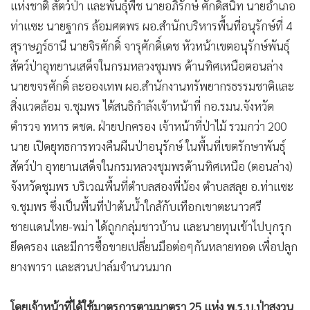
แห่งชาติ สัตว์ป่า และพันธุ์พืช นายอภิรักษ์ ศักดิ์สนิท นายอำเภอ
•
เกม
ท่าแซะ นายฐากร ล้อมศตพร ผอ.สำนักบริหารพื้นที่อนุรักษ์ที่ 4
•
วิทยาศาสตร์
สุราษฎร์ธานี นายจิรศักดิ์ จารุศักดิ์เดช หัวหน้าเขตอนุรักษ์พันธุ์
•
SMEs
สัตว์ป่าอุทยานเสด็จในกรมหลวงชุมพร ด้านทิศเหนือตอนล่าง
•
หุ้น
นายขจรศักดิ์ ละอองเทพ ผอ.สำนักงานทรัพยากรธรรมชาติและ
•
อินโดจีน
สิ่งแวดล้อม จ.ชุมพร ได้สนธิกำลังเจ้าหน้าที่ กอ.รมน.จังหวัด
•
กองทุนรวม
ตำรวจ ทหาร ตชด. ฝ่ายปกครอง เจ้าหน้าที่ป่าไม้ รวมกว่า 200
•
Celeb Online
นาย เปิดยุทธการทวงคืนผืนป่าอนุรักษ์ ในพื้นที่เขตรักษาพันธุ์
•
Factcheck
สัตว์ป่า อุทยานเสด็จในกรมหลวงชุมพรด้านทิศเหนือ (ตอนล่าง)
•
ญี่ปุ่น
จังหวัดชุมพร บริเวณพื้นที่ตำบลสองพี่น้อง ตำบลสลุย อ.ท่าแซะ
•
News1
จ.ชุมพร ซึ่งเป็นพื้นที่ป่าต้นน้ำใกล้กับเทือกเขาตะนาวศรี
•
Gotomanager
ชายแดนไทย-พม่า ได้ถูกกลุ่มชาวบ้าน และนายทุนเข้าไปบุกรุก
ยึดครอง และมีการซื้อขายเปลี่ยนมือต่อๆกันหลายทอด เพื่อปลูก
ยางพารา และสวนปาล์มจำนวนมาก
โดยเจ้าหน้าที่ได้ใช้มาตรการตามมาตรา 25 แห่ง พ.ร.บ.ป่าสงวน