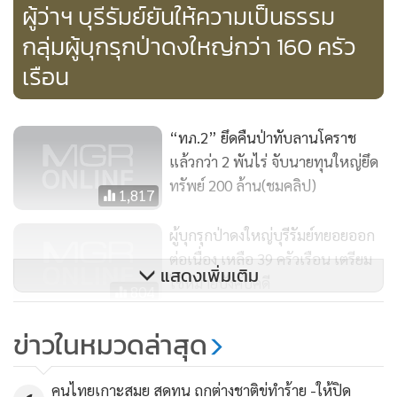
ผู้ว่าฯ บุรีรัมย์ยันให้ความเป็นธรรม
ด้านนายจิรศักดิ์ จารุศักดิ์เดช หัวหน้าเขตอนุรักษ์พันธุ์สัตว์ป่า
กลุ่มผู้บุกรุกป่าดงใหญ่กว่า 160 ครัว
อุทยานเสด็จในกรมหลวงชุมพร ด้านทิศเหนือตอนล่าง กล่าวว่า
เรือน
ในส่วนของ จ.ชุมพร การบุกรุกพื้นที่ป่าสงวนมีมานานแล้ว การ
ปฏิบัติงานของเจ้าหน้าที่ก็เป็นไปด้วยความยากลำบาก เพราะ
ทำให้เกิดความขัดแย้งกับมวลชน ซึ่งถือเป็นโอกาสที่ดีที่ คสช.เข้า
“ทภ.2” ยึดคืนป่าทับลานโคราช
มาควบคุมอำนาจ จึงต้องเปิดยุทธการทวงคืนผืนป่ากลับคืนมาให้
แล้วกว่า 2 พันไร่ จับนายทุนใหญ่ยึด
แก่ประเทศชาติ และฝากเตือนไปถึงชาวบ้าน เจ้าของผู้ประกอบ
ทรัพย์ 200 ล้าน(ชมคลิป)
1,817
การ นักธุรกิจทั้งหลายด้วยว่า ที่ผ่านมา มีกลุ่มผู้บุกรุกจับจองพื้นที่
ผู้บุกรุกป่าดงใหญ่บุรีรัมย์ทยอยออก
ป่าสงวน ป่าอนุรักษ์ นำไปหลอกขาย และมีการซื้อขายต่อกันมา
ต่อเนื่อง เหลือ 39 ครัวเรือน เตรียม
เป็นทอดๆ มีผู้ตกเป็นเหยื่อมาแล้วหลายราย โดยอ้างว่าอนาคต
แสดงเพิ่มเติม
ใช้หมายบังคับคดี
จะสามารถออกเอกสารสิทธิทำกินได้ ซึ่งไม่เป็นความจริง เพราะ
804
ในที่สุดก็ถูกจับกุมดำเนินคดีตามกฎหมาย
แฉนายทุน-นักการเมืองรุกป่าภูพาน
ข่าวในหมวดล่าสุด
หมื่นไร่ ผู้ว่าฯนำเปิดปฏิบัติการอาสา
พิทักษ์ป่า
1,222
คนไทยเกาะสมุย สุดทน ถูกต่างชาติขู่ทำร้าย -ให้ปิด