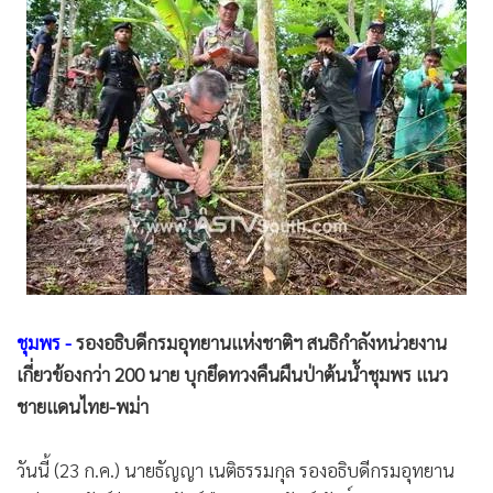
•
Good health & Well-being
•
Green Innovation & SD
•
Management & HR
•
MGR Live
•
Infographic
•
การเมือง
•
ท่องเที่ยว
•
กีฬา
•
ต่างประเทศ
•
Special Scoop
•
เศรษฐกิจ-ธุรกิจ
ชุมพร -
รองอธิบดีกรมอุทยานแห่งชาติฯ สนธิกำลังหน่วยงาน
เกี่ยวข้องกว่า 200 นาย บุกยึดทวงคืนผืนป่าต้นน้ำชุมพร แนว
•
จีน
ชายแดนไทย-พม่า
•
ชุมชน-คุณภาพชีวิต
•
อาชญากรรม
วันนี้ (23 ก.ค.) นายธัญญา เนติธรรมกุล รองอธิบดีกรมอุทยาน
•
Motoring