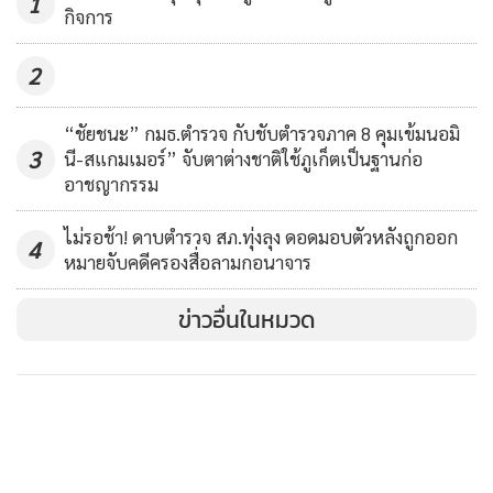
1
กิจการ
2
“ชัยชนะ” กมธ.ตำรวจ กับชับตำรวจภาค 8 คุมเข้มนอมิ
3
นี-สแกมเมอร์” จับตาต่างชาติใช้ภูเก็ตเป็นฐานก่อ
อาชญากรรม
ไม่รอช้า! ดาบตำรวจ สภ.ทุ่งลุง ดอดมอบตัวหลังถูกออก
4
หมายจับคดีครองสื่อลามกอนาจาร
ข่าวอื่นในหมวด