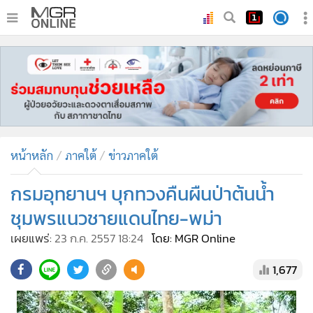
•
หน้าหลัก
•
ทันเหตุการณ์
•
ภาคใต้
•
ภูมิภาค
•
Online Section
หน้าหลัก
ภาคใต้
ข่าวภาคใต้
•
บันเทิง
•
ผู้จัดการรายวัน
กรมอุทยานฯ บุกทวงคืนผืนป่าต้นน้ำ
•
คอลัมนิสต์
ชุมพรแนวชายแดนไทย-พม่า
•
ละคร
เผยแพร่:
23 ก.ค. 2557 18:24
โดย: MGR Online
•
CbizReview
1,677
•
Cyber BIZ
•
ผู้จัดกวน