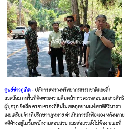
•
Good health & Well-being
•
Green Innovation & SD
•
Management & HR
•
MGR Live
•
Infographic
•
การเมือง
•
ท่องเที่ยว
•
กีฬา
•
ต่างประเทศ
•
Special Scoop
•
เศรษฐกิจ-ธุรกิจ
ศูนย์ข่าวภูเก็ต -
ปลัดกระทรวงทรัพยากรธรรมชาติและสิ่ง
แวดล้อม ลงพื้นที่ติดตามความคืบหน้าการตรวจสอบเอกสารสิทธิ
•
จีน
ผู้บุกรุก ยึดถือ ครอบครองที่ดินในเขตอุทยานแห่งชาติสิรินาถฯ
•
ชุมชน-คุณภาพชีวิต
เผยเตรียมจ้างที่ปรึกษากฎหมาย ดำเนินการสั่งฟ้องเอง หลังหลาย
•
อาชญากรรม
คดีค้างอยู่ในชั้นพนักงานสอบสวน และส่อแววสั่งไม่ฟ้อง ขณะที่
•
Motoring