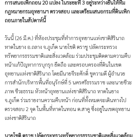
การเสนอเพิกถอน 20 แปลง ในระยะที่ 3 อยู่ระหว่างยื่นให้ทีม
•
เกม
กฎหมายกรมอุทยานฯ ตรวจสอบ และเตรียมเสนอกรมที่ดินเพิก
•
วิทยาศาสตร์
ถอนภายในสัปดาห์นี้
•
SMEs
•
หุ้น
วันนี้ (26 มี.ค.) ที่ห้องประชุมที่ทำการอุทยานแห่งชาติสิรินาถ
•
อินโดจีน
หาดในยาง อ.ถลาง จ.ภูเก็ต นายโชติ ตราชู ปลัดกระทรวง
•
กองทุนรวม
ทรัพยากรธรรมชาติและสิ่งแวดล้อม ร่วมประชุมติดตามความคืบ
•
Celeb Online
หน้าแก้ปัญหาการบุกรุก ยึดถือ และครอบครองที่ดินในเขต
•
Factcheck
อุทยานแห่งชาติสิรินาถ โดยมีนายจีระศักดิ์ ชูความดี ผู้อำนวย
•
ญี่ปุ่น
การสำนักบริหารพื้นที่อนุรักษ์ที่ 5 นครศรีธรรมราช และนายชีวะ
•
News1
ภาพ ชีวะธรรม หัวหน้าอุทยานแห่งชาติสิรินาถ หาดในยาง
•
Gotomanager
จ.ภูเก็ต ร่วมรายงานความคืบหน้า ก่อนที่ทั้งหมดจะเดินทางไป
ตรวจสอบ 2 จุด ในพื้นที่หาดในทอน ต.สาคู ซึ่งอยู่ในเขตอุทยาน
แห่งชาติสิรินาถ
นายโชติ ตราชู ปลัดกระทรวงทรัพยากรธรรมชาติและสิ่งแวดล้อม