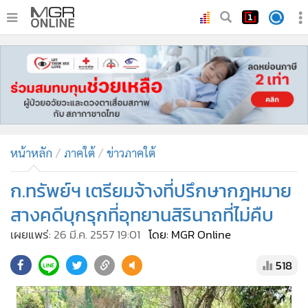
•
หน้าหลัก
•
ทันเหตุการณ์
•
ภาคใต้
•
ภูมิภาค
•
Online Section
หน้าหลัก
ภาคใต้
ข่าวภาคใต้
•
บันเทิง
•
ผู้จัดการรายวัน
ก.ทรัพย์ฯ เตรียมจ้างที่ปรึกษากฎหมาย
•
คอลัมนิสต์
สางคดีบุกรุกที่อุทยานสิรินาถที่ไม่คืบ
•
ละคร
เผยแพร่:
26 มี.ค. 2557 19:01
โดย: MGR Online
•
CbizReview
518
•
Cyber BIZ
•
ผู้จัดกวน