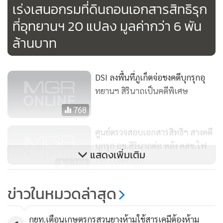
เร่งเสนอกรมที่ดินถอนเอกสารสิทธิรุก
ที่อุทยานฯ 20 แปลง มูลค่ากว่า 6 พัน
ล้านบาท
DSI ลงพื้นที่ภูเก็ตจ่อชงคดีบุกรุกอุ
ทยานฯ สิรินาถเป็นคดีพิเศษ
768
ศูนย์ตรวจสอบเอกสารสิทธิฯ สางคดี
บุกรุก อช.สิรินาถต่อ หลัง คสช.ไฟ
แสดงเพิ่มเติม
เขียว (ชมคลิป)
1,158
เจ้าหน้าที่ยึดเกาะปอดะแล้ว
ข่าวในหมวดล่าสุด
ประกาศคนอ้างสิทธิออกจากพื้นที่
2,039
กยท.เตือนเกษตรกรสวนยางห้ามใช้สารเคมีต้องห้าม