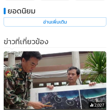
อย่างไรก็ตาม ในส่วนปัญหาที่พบขณะนี้คือ คดีฟ้องร้องในระยะ
ยอดนิยม
ที่ 1 จำนวน 11 เป้าหมาย พื้นที่ประมาณ 524 ไร่ ยังติดอยู่ในชั้น
พนักงานสอบสวน ซึ่งอาจไม่สั่งฟ้อง จุดนี้ก็จะต้องดำเนินการฟ้อง
อ่านเพิ่มเติม
เอง แต่ก็ยังพบว่าในกรมอุทยานฯ มีนักกฎหมายไม่เพียงพอ ทาง
กระทรวงทรัพยากรธรรมชาติและสิ่งแวดล้อม ได้มีความเห็นว่า
ควรจะจ้างกลุ่มบริษัทที่ปรึกษาเข้ามาทำคดีดังกล่าว โดยจะใช้งบ
ข่าวที่เกี่ยวข้อง
ประมาณจากเงินรายได้มาดำเนินการเพื่อให้คดีเดินหน้าต่อ
ด้านนายชีวะภาพ ชีวะธรรม หัวหน้าอุทยานแห่งชาติสิรินาถ หาด
ในยาง จ.ภูเก็ต กล่าวว่า ในส่วนของการยื่นเสนอเพิกถอน 20
แปลง ในระยะที่ 3 ขณะนี้ได้ส่งข้อมูลทั้งหมดไปที่คณะทำงาน
อรรถคดี ของกรมอุทยานฯ ซึ่งเป็นคณะทำงานที่ตั้งขึ้นมาเพื่อ
ดูแลคดีบุกรุกฯ ของอุทยานแห่งชาติสิรินาถ เป็นพิเศษ โดยคณะ
ทำงานจะมีการกลั่นกรองข้อมูลเอกสารทั้งหมดเพื่อให้มีความ
ครบถ้วนสมบูรณ์ ก่อนจะมีการเสนอให้กรมที่ดินเพื่อพิจารณา
2,027
เพิกถอนภายในสัปดาห์นี้