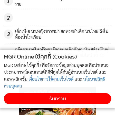
1
ราย
2
เด็กเหี้-ย นร.หญิงชาวพม่า ยกพวกยำเด็ก นร.ไทย ถึงใน
3
ห้องน้ำโรงเรียน
อดีตครูหาดใหญ่วิทยาลัยถูกยกเลิกสัญญาโพสต์รูปปืนขู่
4
MGR Online ใช้คุกกี้ (Cookies)
ในกลุ่มไลน์ ผอ.โร่แจ้งความ-สั่งเรียนออนไลน์ 10-11
ส.ค.นี้
MGR Online ใช้คุกกี้ เพื่อจัดการข้อมูลส่วนบุคคลเพื่อนำเสนอ
ประสบการณ์คอนเทนต์ที่ดีที่สุดให้กับผู้อ่านบนเว็บไซต์ และ
ข่าวอื่นในหมวด
แอพพลิเคชั่น
เงื่อนไขการใช้งานเว็บไซต์
และ
นโยบายสิทธิ
ส่วนบุคคล
รับทราบ