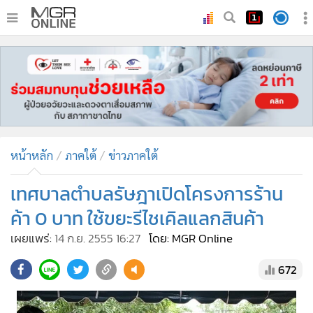
•
หน้าหลัก
•
ทันเหตุการณ์
•
ภาคใต้
•
ภูมิภาค
•
Online Section
หน้าหลัก
ภาคใต้
ข่าวภาคใต้
•
บันเทิง
•
ผู้จัดการรายวัน
เทศบาลตำบลรัษฎาเปิดโครงการร้าน
•
คอลัมนิสต์
ค้า 0 บาท ใช้ขยะรีไชเคิลแลกสินค้า
•
ละคร
เผยแพร่:
14 ก.ย. 2555 16:27
โดย: MGR Online
•
CbizReview
672
•
Cyber BIZ
•
ผู้จัดกวน