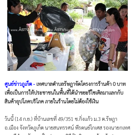
•
Good health & Well-being
•
Green Innovation & SD
•
Management & HR
•
MGR Live
•
Infographic
•
การเมือง
•
ท่องเที่ยว
•
กีฬา
•
ต่างประเทศ
ศูนย์ข่าวภูเก็ต -
เทศบาลตำบลรัษฎาจัดโครงการร้านค้า 0 บาท
•
Special Scoop
เพื่อเป็นการให้ประชาชนในพื้นที่ได้นำขยะรีไซเคิลมาแลกกับ
•
เศรษฐกิจ-ธุรกิจ
สินค้าอุปโภคบริโภค ภายในร้านโดยไม่ต้องใช้เงิน
•
จีน
•
ชุมชน-คุณภาพชีวิต
วันนี้ (14 ก.ย.) ที่บ้านเลขที่ 49/351 ซ.กิ่งแก้ว ม.3 ต.รัษฎา
•
อาชญากรรม
อ.เมือง จังหวัดภูเก็ต นายสนทรรศน์ พีรดนย์โกเศส รองนายกเทศ
•
Motoring