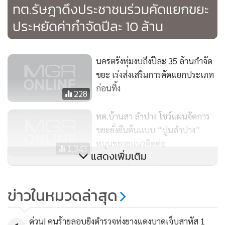
ทต.รัษฎาดึงประชาชนร่วมคัดแยกขยะ
ประหยัดค่ากำจัดปีละ 10 ล้าน
นครตรังทุ่มงบถึงปีละ 35 ล้านกำจัด
ขยะ เร่งส่งเสริมการคัดแยกประเภท
ก่อนทิ้ง
228
ทต.บ้านสา ลำปาง โชว์แผนจัดการ
ขยะยั่งยืนต้นแบบ “ปูนลำปาง”
หนุนขยายแนวคิดต่อ
1,343
แสดงเพิ่มเติม
อุดรธานีลั่นมุ่งสู่เมือง Zero Waste
หลังเผชิญปัญหาขยะกว่า 900 ตัน/
ข่าวในหมวดล่าสุด
วัน
541
ด่วน! คนร้ายลอบยิงตำรวจทุ่งยางแดงบาดเจ็บสาหัส 1