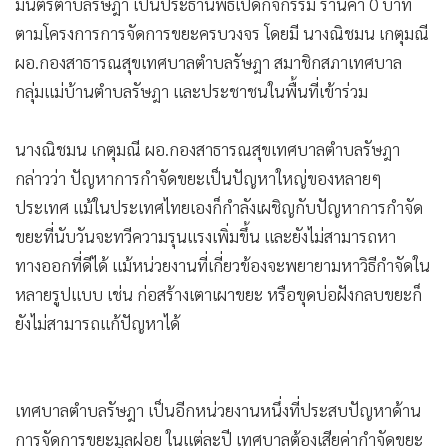
มนตรีตำบลรัษฎา เป็นประธานพิธีเปิดกิจกรรม ร้านค้า 0 บาท
•
เกม
ตามโครงการการจัดการขยะครบวงจร โดยมี นางณิชมน เกตุมณี
•
วิทยาศาสตร์
ผอ.กองสาธารณสุขเทศบาลตำบลรัษฎา สมาชิกสภาเทศบาล
•
SMEs
กลุ่มแม่บ้านตำบลรัษฎา และประชาชนในพื้นที่เข้าร่วม
•
หุ้น
•
อินโดจีน
นางณิชมน เกตุมณี ผอ.กองสาธารณสุขเทศบาลตำบลรัษฎา
•
กองทุนรวม
กล่าวว่า ปัญหาการกำจัดขยะเป็นปัญหาใหญ่ของหลายๆ
•
Celeb Online
ประเทศ แม้ในประเทศไทยเองก็กำลังเผชิญกับปัญหาการกำจัด
•
Factcheck
ขยะที่นับวันจะทวีความรุนแรงเพิ่มขึ้น และยังไม่สามารถหา
•
ญี่ปุ่น
ทางออกที่ดีได้ แม้หน่วยงานที่เกี่ยวข้องจะพยายามหาวิธีกำจัดใน
หลายรูปแบบ เช่น ก่อสร้างเตาเผาขยะ หรือขุดบ่อฝังกลบขยะก็
•
News1
ยังไม่สามารถแก้ปัญหาได้
•
Gotomanager
เทศบาลตำบลรัษฎา เป็นอีกหน่วยงานหนึ่งที่ประสบปัญหาด้าน
การจัดการขยะมูลฝอย ในแต่ละปี เทศบาลต้องเสียค่ากำจัดขยะ