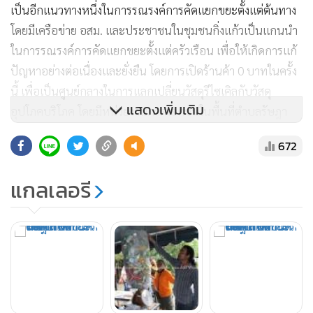
เป็นอีกแนวทางหนึ่งในการรณรงค์การคัดแยกขยะตั้งแต่ต้นทาง
โดยมีเครือข่าย อสม. และประชาชนในชุมชนกิ่งแก้วเป็นแกนนำ
ในการรณรงค์การคัดแยกขยะตั้งแต่ครัวเรือน เพื่อให้เกิดการแก้
ปัญหาอย่างต่อเนื่องและยั่งยืน โดยการเปิดร้านค้า 0 บาทในครั้ง
นี้ เพื่อเป็นศูนย์กลางในการแลกเปลี่ยนวัสดุรีไซเคิลกับวัสดุ
แสดงเพิ่มเติม
อุปโภคบริโภค โดยมีหน่วยงานภาคเอกชนในพื้นที่ตำบลรัษฎา
ให้การสนับสนุนในเรื่องของสินค้า ไม่ว่าจะเป็น ปลากระป๋อง
672
น้ำปลา ขนมขบเคี้ยว นมเปรี้ยว และสินค้าอื่นๆ อีกมากมาย
แกลเลอรี
นางณิชมน กล่าวต่อไปอีกว่า ขยะรีไซเคิลที่สามารถนำมาแลก
เปลี่ยนสินค้าได้ เช่น กระดาษขาว-ดำ หนังสือพิมพ์ กระดาษลัง
และกระดาษสี พลาสติกใส พลาสติกขุ่น พลาสติกสี แก้ว (ขวด
น้ำปลา ขวดเหล้า ขวดเบียร์) โลหะ/อโลหะ เหล็ก ทองแดง
อะลูมิเนียม ฯลฯ เป็นต้น ด้านราคาวัสดุรีไซเคิลของร้านค้า 0 บาท
นั้น พลาสติกใส ราคา กิโลกรัมละ 12 บาท ขวดขุ่น กิโลกรัม ละ