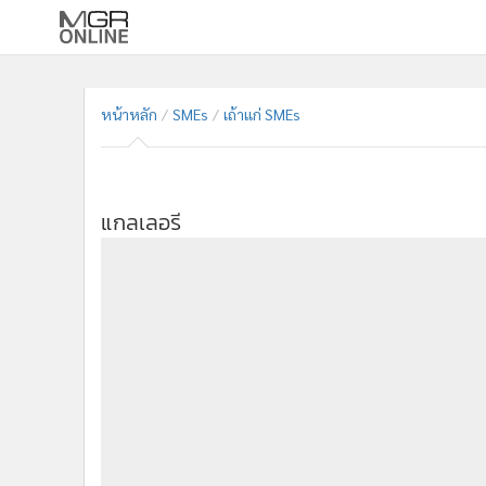
•
หน้าหลัก
•
ทันเหตุการณ์
หน้าหลัก
SMEs
เถ้าแก่ SMEs
•
ภาคใต้
•
ภูมิภาค
•
Online Section
แกลเลอรี
•
บันเทิง
•
ผู้จัดการรายวัน
•
คอลัมนิสต์
•
ละคร
•
CbizReview
•
Cyber BIZ
•
ผู้จัดกวน
•
Good health & Well-being
•
Green Innovation & SD