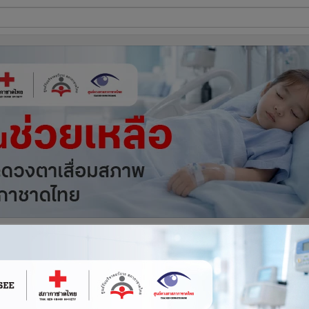
ี่ใช้
ine
้นสูง
รูปที่
1
จาก 2