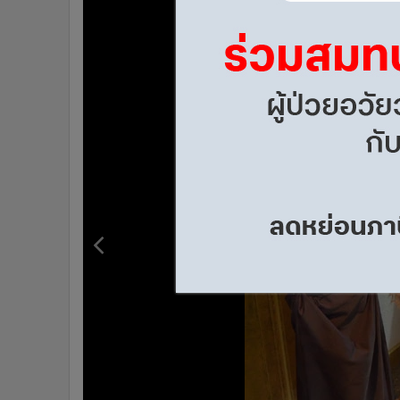
•
Management & HR
•
MGR Live
•
Infographic
•
การเมือง
•
ท่องเที่ยว
•
กีฬา
•
ต่างประเทศ
•
Special Scoop
•
เศรษฐกิจ-ธุรกิจ
•
จีน
•
ชุมชน-คุณภาพชีวิต
•
อาชญากรรม
•
Motoring
•
เกม
•
วิทยาศาสตร์
•
SMEs
•
หุ้น