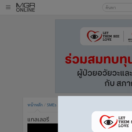
เลือกเครื่องมือท
•
หน้าหลัก
ค้นหา
•
ทันเหตุการณ์
Google
•
ภาคใต้
•
ภูมิภาค
MGR Onl
•
Online Section
ค้นหาขั
•
บันเทิง
•
ผู้จัดการรายวัน
•
คอลัมนิสต์
•
ละคร
•
CbizReview
•
Cyber BIZ
หน้าหลัก
SMEs
ข่าว SMEs
•
ผู้จัดกวน
•
Good health & Well-being
แกลเลอรี
•
Green Innovation & SD