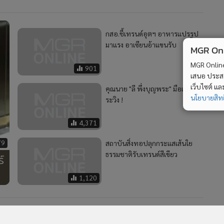
กสอ.ชี้เทรนด์อุตฯ อาหารแปรรูป
มาแรง อาเซียนอ้าแขนรับ
MGR Onli
MGR Online 
901
เสนอ ประสบก
เว็บไซต์ แ
คุณนาย "ลี พึ่งบุญพระ" มือเป็น
นโยบายสิทธ
ระวิง !
4,371
79
สถาบันสิ่งทอปลุกกระแสเส้นใย
ธรรมชาติรับเทรนด์สีเขียว
์
1,120