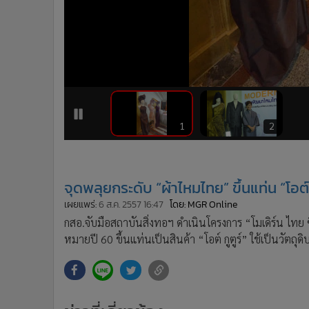
•
อินโดจีน
•
กองทุนรวม
•
Celeb Online
•
Factcheck
•
ญี่ปุ่น
•
News1
•
Gotomanager
1
2
จุดพลุยกระดับ “ผ้าไหมไทย” ขึ้นแท่น “โอ
เผยแพร่:
6 ส.ค. 2557 16:47
โดย: MGR Online
กสอ.จับมือสถาบันสิ่งทอฯ ดำเนินโครงการ “โมเดิร์น ไทย ซ
หมายปี 60 ขึ้นแท่นเป็นสินค้า “โอต์ กูตูร์” ใช้เป็นวั