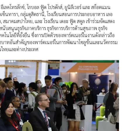
อีเลคโทรลักซ์, โกบอล ฟู้ด โปรดักส์, ยูนิลีเวอร์ และ สก็อตแมน
เซ็นทารา, กลุ่มดุสิตธานี, โรงเรียนสอนการประกอบอาหาร เลอ
มาคมสปาไทย, และ โรงเรียน เดอะ ฟู้ด สคูล เข้าร่วมจัดแสดง
นับสนุนธุรกิจภาคบริการ ธุรกิจการบริการด้านสุขภาพ ธุรกิจ
คโนโลยีที่ยั่งยืน ซึ่งการเปิดตัวของพาร์ตเนอร์ในงานดังกล่าวถือ
นถึงบทบาทอันสำคัญของพาร์ตเนอร์ในการพัฒนาโซลูชั่นและนวัตกรรม
งในไทยและต่างประเทศ