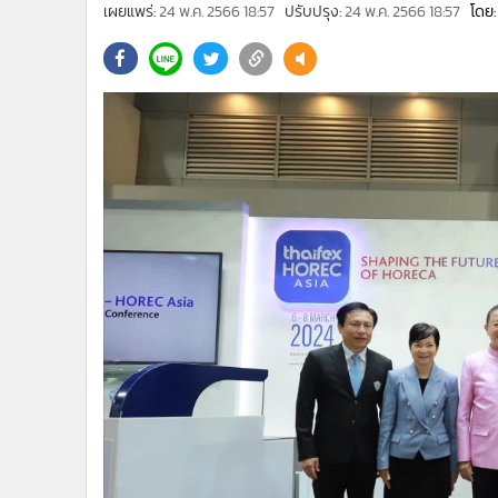
•
Management & HR
เผยแพร่:
24 พ.ค. 2566 18:57
ปรับปรุง:
24 พ.ค. 2566 18:57
โดย:
•
MGR Live
•
Infographic
•
การเมือง
•
ท่องเที่ยว
•
กีฬา
•
ต่างประเทศ
•
Special Scoop
•
เศรษฐกิจ-ธุรกิจ
•
จีน
•
ชุมชน-คุณภาพชีวิต
•
อาชญากรรม
•
Motoring
•
เกม
•
วิทยาศาสตร์
•
SMEs
•
หุ้น