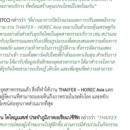
ะภาคบริการ ที่พร้อมสร้างคุณประโยชน์ไปพร้อมกัน”
(TCC)
กล่าวว่า
"ที่ผ่านมาการปิดโรงแรมและการปรับลดพนักงาน
าม งาน THAIFEX – HOREC Asia จะมาเป็นตัวกระตุ้นเศรษฐกิจ
ฉพาะอย่างยิ่งสำหรับธุรกิจไทยในอุตสาหกรรมบริการ เช่น สปาและ
ิดรับนวัตกรรมและปรับเปลี่ยนรูปแบบเพื่อตอบสนองความต้องการ
มปลอดภัย และความท้าทายในการปฏิบัติงาน ซึ่งการจัดงานแสดง
การนำเข้า รวมทั้งสตาร์ตอัปไทยที่กำลังมองหาเงินทุน สำหรับการ
ัญในงาน ได้มารับข้อมูลเชิงลึกของอุตสาหกรรมฯ ได้มาสำรวจโอกาส
ธุรกิจไทยสามารถเรียนรู้ เติบโต และเพิ่มพูนขีดความสามารถ
งอุตสาหกรรมแล้ว สิ่งที่ทำให้งาน
THAIFEX – HOREC Asia
แตก
ู้จัดงานที่สามารถมองเห็นถึงภาพรวมในระดับโลก และหยิบ
โยชน์ต่อทุกภาคส่วนมากที่สุด
าน โคโลญเมสเซ่ ประจำภูมิภาคเอเชียแปซิฟิก
กล่าวว่า
“THAIFEX
บการณ์ของผู้เข้าชมงานไปสู่อีกขั้น ผ่านการมีส่วนร่วมในกิจกรรม