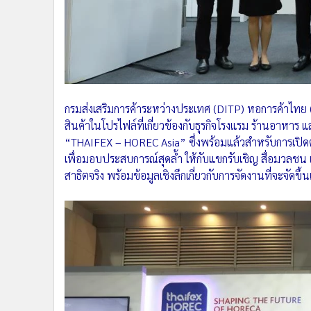
•
อินโดจีน
•
กองทุนรวม
•
Celeb Online
•
Factcheck
•
ญี่ปุ่น
•
News1
กรมส่งเสริมการค้าระหว่างประเทศ (DITP) หอการค้าไทย
•
Gotomanager
สินค้าในโปรไฟล์ที่เกี่ยวข้องกับธุรกิจโรงแรม ร้านอาหาร 
“THAIFEX – HOREC Asia” ซึ่งพร้อมแล้วสำหรับการเปิ
เพื่อมอบประสบการณ์สุดล้ำ ให้กับแขกรับเชิญ สื่อมวลชน
สาธิตจริง พร้อมข้อมูลเชิงลึกเกี่ยวกับการจัดงานที่จะจัดข