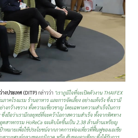
ะหว่างประเทศ (DITP)
กล่าวว่า
"เราภูมิใจที่จะเปิดตัวงาน THAIFEX
ภาคโรงแรม ร้านอาหาร และการจัดเลี้ยง อย่างแท้จริง ซึ่งเรามี
ย่างกว้างขวาง ทั้งความเชี่ยวชาญ โดยเฉพาะความสำเร็จในการ
ึ่งถือว่าเรามีกลยุทธ์ที่จะคว้าโอกาสความสำเร็จ ทั้งจากทิศทาง
อุตสาหกรรม HoReCa จะเติบโตขึ้นเป็น 2.38 ล้านล้านเหรียญ
าหมายเพื่อใช้ประโยชน์จากภาคการท่องเที่ยวที่ฟื้นฟูของเอเชีย
านะศูนย์กลางของภูมิภาค หรือ ฮับของอาเซียน ซึ่งได้รับการ