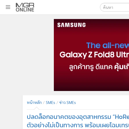
เลือกเครื่องมือท
•
หน้าหลัก
ค้นหา
•
ทันเหตุการณ์
Google
•
ภาคใต้
•
ภูมิภาค
MGR Onl
•
Online Section
ค้นหาขั
•
บันเทิง
•
ผู้จัดการรายวัน
•
คอลัมนิสต์
•
ละคร
•
CbizReview
•
Cyber BIZ
หน้าหลัก
SMEs
ข่าว SMEs
•
ผู้จัดกวน
ปลดล็อกอนาคตของอุตสาหกรรม “HoReC
•
Good health & Well-being
•
Green Innovation & SD
ตัวอย่างไม่เป็นทางการ พร้อมเผยโฉมเทร